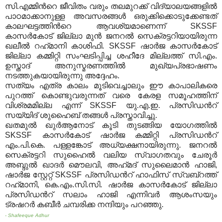
സി.എമ്മിന്‍റെ ജീവിതം വരും തലമുറക്ക് വിദ്യാലയങ്ങളില്‍
പാഠമാക്കാനുള്ള അവസരങ്ങള്‍ ഒരുക്കിക്കൊടുക്കേണ്ടത്
കാലഘട്ടത്തിന്‍റെ ആവശ്യമാണെന്ന് SKSSF
കാസര്‍കോട് ജില്ലാ മുന്‍ ജനറല്‍ സെക്രട്ടറിയായിരുന്ന
ഖലീല്‍ റഹ്‍മാനി കാശിഫി. SKSSF ഷാര്‍ജ കാസര്‍കോട്
ജില്ലാ കമ്മിറ്റി സംഘടിപ്പിച്ച ശഹീദേ മില്ലത്ത് സി.എം.
ഉസ്താദ് അനുസ്മരണത്തില്‍ മുഖ്യപ്രഭാഷണം
നടത്തുകയായിരുന്നു അദ്ദേഹം.
സത്യം എത്ര കാലം മൂടിവെച്ചാലും ഈ കാപാലികരെ
പുറത്ത് കൊണ്ടുവരുന്നത് വരെ കേരള സമൂഹത്തിന്
വിശ്രമമില്ല എന്ന് SKSSF യു.എ.ഇ. പ്രസിഡന്‍റ്
സയ്യിദ് ശുഹൈബ് തങ്ങള്‍ പ്രസ്താവിച്ചു.
ഖതമുല്‍ ഖുര്‍ആനോട് കൂടി തുടങ്ങിയ യോഗത്തില്‍
SKSSF കാസര്‍കോട് ഷാര്‍ജ കമ്മിറ്റി പ്രസിഡന്‍റ്
എം.പി.കെ. പള്ളങ്കോട് അധ്യക്ഷനായിരുന്നു. ജനറല്‍
സെക്രട്ടറി സുഹൈല്‍ വലിയ സ്വാഗതവും ചേരൂര്‍
അബ്ദുല്‍ ഖാദര്‍ മൌലവി, അഹ്‍മദ് സുലൈമാന്‍ ഹാജി,
ഷാര്‍ജ സ്റ്റേറ്റ് SKSSF പ്രസിഡന്‍റ് ഹാഫിസ് സ്വബ്റത്ത്
റഹ്‍മാനി, കെ.എം.സി.സി. ഷാര്‍ജ കാസര്‍കോട് ജില്ലാ
പ്രസിഡന്‍റ് സലാം ഹാജി എന്നിവര്‍ ആശംസയും
ട്രഷറര്‍ കബീര്‍ ചമ്പരിക്ക നന്ദിയും പറഞ്ഞു.
- Shafeeque Adhur