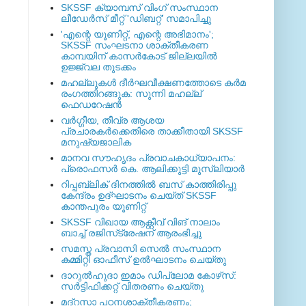
SKSSF ക്യാമ്പസ് വിംഗ് സംസ്ഥാന
ലീഡേർസ് മീറ്റ് 'ഡിബറ്റ്' സമാപിച്ചു
'എന്റെ യൂണിറ്റ്, എന്റെ അഭിമാനം';
SKSSF സംഘടനാ ശാക്തീകരണ
കാമ്പയിന് കാസര്‍കോട് ജില്ലയില്‍
ഉജ്ജ്വല തുടക്കം
മഹല്ലുകള്‍ ദീര്‍ഘവീക്ഷണത്തോടെ കര്‍മ
രംഗത്തിറങ്ങുക: സുന്നി മഹല്ല്
ഫെഡറേഷന്‍
വര്‍ഗ്ഗീയ, തീവ്ര ആശയ
പ്രചാരകര്‍ക്കെതിരെ താക്കീതായി SKSSF
മനുഷ്യജാലിക
മാനവ സൗഹൃദം പ്രവാചകാധ്യാപനം:
പ്രൊഫസർ കെ. ആലിക്കുട്ടി മുസ്ലിയാർ
റിപ്പബ്ലിക് ദിനത്തില്‍ ബസ് കാത്തിരിപ്പു
കേന്ദ്രം ഉദ്ഘാടനം ചെയ്ത്‌ SKSSF
കാന്തപുരം യൂണിറ്റ്
SKSSF വിഖായ ആക്റ്റീവ് വിങ് നാലാം
ബാച്ച് രജിസ്‌ട്രേഷന് ആരംഭിച്ചു
സമസ്ത പ്രവാസി സെല്‍ സംസ്ഥാന
കമ്മിറ്റി ഓഫീസ് ഉല്‍ഘാടനം ചെയ്തു
ദാറുല്‍ഹുദാ ഇമാം ഡിപ്ലോമ കോഴ്‌സ്:
സര്‍ട്ടിഫിക്കറ്റ് വിതരണം ചെയ്തു
മദ്‌റസാ പഠനശാക്തീകരണം;