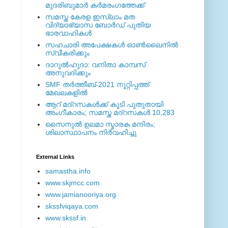
മുദരിബുമാര്‍ കര്‍മരംഗത്തേക്ക്
സമസ്ത കേരള ഇസ്ലാം മത
വിദ്യാഭ്യാസ ബോര്‍ഡ് പുതിയ
ഭാരവാഹികള്‍
സഹചാരി അപേക്ഷകൾ ഓൺലൈനിൽ
സ്വീകരിക്കും
ദാറുല്‍ഹുദാ: വനിതാ കാമ്പസ്
അനുവദിക്കും
SMF തര്‍ത്തീബ്-2021 നൂറ്റിപ്പത്ത്
മേഖലകളില്‍
ആറ് മദ്റസകള്‍ക്ക് കൂടി പുതുതായി
അംഗീകാരം; സമസ്ത മദ്റസകള്‍ 10,283
സൈനുല്‍ ഉലമാ സ്മാരക മന്ദിരം;
ശിലാസ്ഥാപനം നിര്‍വഹിച്ചു
External ‎Links
samastha.info
www.skjmcc.com
www.jamianooriya.org
skssfviqaya.com
www.skssf.in