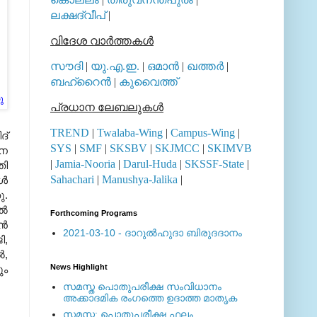
ലക്ഷദ്വീപ്
|
വിദേശ വാര്‍ത്തകള്‍
സൗദി
|
യു.എ.ഇ.
|
ഒമാന്‍
|
ഖത്തര്‍
|
ബഹ്റൈന്‍
|
കുവൈത്ത്
ു
പ്രധാന ലേബലുകള്‍
TREND
|
Twalaba-Wing
|
Campus-Wing
|
ദ്
SYS
|
SMF
|
SKSBV
|
SKJMCC
|
SKIMVB
ഇന
|
Jamia-Nooria
|
Darul-Huda
|
SKSSF-State
|
തി
Sahachari
|
Manushya-Jalika
|
്‍
ു.
്‍
Forthcoming Programs
്‍
2021-03-10 - ദാറുല്‍ഹുദാ ബിരുദദാനം
ി,
‍,
News Highlight
ും
സമസ്ത പൊതുപരീക്ഷ സംവിധാനം
അക്കാദമിക രംഗത്തെ ഉദാത്ത മാതൃക
സമസ്ത: പൊതുപരീക്ഷ ഫലം