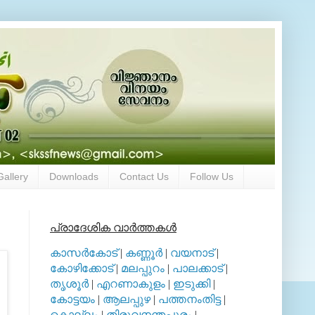
Gallery
Downloads
Contact Us
Follow Us
പ്രാദേശിക വാര്‍ത്തകള്‍
കാസര്‍കോട്
|
കണ്ണൂര്‍
|
വയനാട്
|
കോഴിക്കോട്
|
മലപ്പുറം
|
പാലക്കാട്
|
തൃശൂര്‍
|
എറണാകുളം
|
ഇടുക്കി
|
കോട്ടയം
|
ആലപ്പുഴ
|
പത്തനംതിട്ട
|
കൊല്ലം
|
തിരുവനന്തപുരം
|