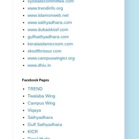
sysstatecommittee.com
www.trendinfo.org
www.islamonweb.net
www.sathyadhara.com
www.dubaiskssf.com
gulfsathyadhara.com
keralaislamicroom.com
skssfthrissur.com
www.campuswingtcr.org
www.dhiu.in
Facebook Pages
TREND
T
walaba Wing
Campus Wing
Viqaya
Sathyadhara
Gulf Sathyadhara
KICR
Darul Huda