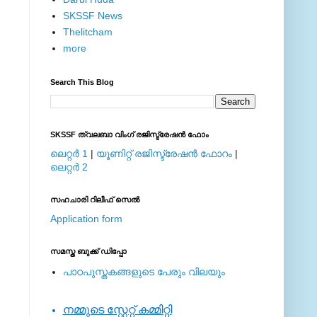
SKSSF News
Thelitcham
more
Search This Blog
SKSSF ത്വലബാ വിംഗ് രജിസ്ട്രേഷന്‍ ഫോം
ലെറ്റര്‍ 1
|
യൂണിറ്റ് രജിസ്ട്രേഷന്‍ ഫോറം
|
ലെറ്റര്‍ 2
സഹചാരി റിലീഫ് സെല്‍
Application form
സമസ്ത ബുക്ക് ഡിപ്പോ
പാഠപുസ്തകങ്ങളുടെ പേരും വിലയും
നമ്മുടെ സ്റ്റേറ്റ് കമ്മിറ്റി