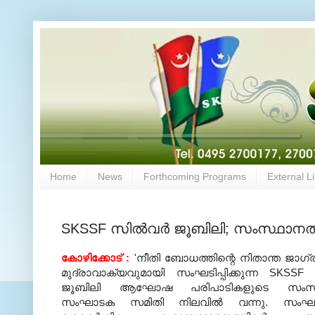
Home
News
Forthcoming Programs
External L
SKSSF സില്‍വര്‍ ജൂബിലി; സംസ്ഥാന
കോഴിക്കോട് :
'നീതി ബോധത്തിന്റെ നിതാന്ത ജാഗ്
മുദ്രാവാക്യവുമായി സംഘടിപ്പിക്കുന്ന SKSSF സ
ജൂബിലി ആഘോഷ പരിപാടികളുടെ സംസ
സംഘാടക സമിതി നിലവില്‍ വന്നു. സംഘ