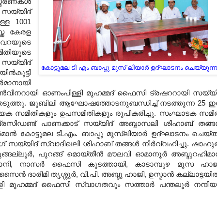
രണകള്‍
് സയ്യിദ്
്ള 1001
്ത കേരള
വറയുടെ
മിതിയുടെ
 സയ്യിദ്
കോട്ടുമല ടി എം ബാപ്പു മുസ് ലിയാര്‍ ഉദ്ഘാടനം ചെയ്യുന്ന
്‍കുട്ടി
്‍മാനായി
ണ്‍വീനറായി ഓണംപിള്ളി മുഹമ്മദ് ഫൈസി ട്രഷററായി സയ്യി
െടുത്തു. ജൂബിലി ആഘോഷത്തോടനുബന്ധിച്ച് നടത്തുന്ന 25 
്രത്യേക സമിതികളും ഉപസമിതികളും രൂപീകരിച്ചു. സംഘാടക സമി
സിഡണ്ട് പാണക്കാട് സയ്യിദ് അബ്ബാസലി ശിഹാബ് തങ്ങള
‍മാന്‍ കോട്ടുമല ടി.എം. ബാപ്പു മുസ്‌ലിയാര്‍ ഉദ്ഘാടനം ചെയ്ത
 സയ്യിദ് സ്വാദിഖലി ശിഹാബ് തങ്ങള്‍ നിര്‍വ്വഹിച്ചു. ഷാഹുല
ടുങ്ങല്ലൂര്‍, പുറങ്ങ് മൊയ്തീന്‍ മൗലവി ഓമാനൂര്‍ അബ്ദുറഹിമാന
്താനി, നാസര്‍ ഫൈസി കൂടത്തായി, കാടാമ്പുഴ മൂസ ഹാജ
ന്‍ ദാരിമി തൃശ്ശൂര്‍, വി.പി. അബ്ദു ഹാജി, ഉസ്മാന്‍ കല്ലാട്ടയില്
ളി മുഹമ്മദ് ഫൈസി സ്വാഗതവും സത്താര്‍ പന്തലൂര്‍ നന്ദിയ