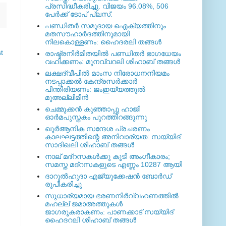
പ്രസിദ്ധീകരിച്ചു. വിജയം 96.08%, 506
പേര്‍ക്ക് ടോപ് പ്ലസ്.
പണ്ഡിതര്‍ സമുദായ ഐക്യത്തിനും
മതസൗഹാര്‍ദത്തിനുമായി
നിലകൊള്ളണം: ഹൈദരലി തങ്ങള്‍
t
രാഷ്ട്രനിര്‍മിതയില്‍ പണ്ഡിതര്‍ ഭാഗധേയം
വഹിക്കണം: മുനവ്വറലി ശിഹാബ് തങ്ങള്‍
ലക്ഷദ്വീപില്‍ മാംസ നിരോധനനിയമം
നടപ്പാക്കല്‍ കേന്ദ്രസര്‍ക്കാര്‍
പിന്തിരിയണം: ജംഇയ്യത്തുല്‍
മുഅല്ലിമീന്‍
ചെമ്മുക്കന്‍ കുഞ്ഞാപ്പു ഹാജി
ഓര്‍മപുസ്തകം പുറത്തിറങ്ങുന്നു
ഖുര്‍ആനിക സന്ദേശ പ്രചരണം
കാലഘട്ടത്തിന്റെ അനിവാര്യത: സയ്യിദ്
സാദിഖലി ശിഹാബ് തങ്ങള്‍
നാല് മദ്‌റസകള്‍ക്കു കൂടി അംഗീകാരം;
സമസ്ത മദ്‌റസകളുടെ എണ്ണം 10287 ആയി
ദാറുല്‍ഹുദാ എജ്യുക്കേഷന്‍ ബോര്‍ഡ്
രൂപീകരിച്ചു
സുധാര്യമായ ഭരണനിര്‍വ്വഹണത്തില്‍
മഹല്ല് ജമാഅത്തുകള്‍
ജാഗരൂകരാകണം: പാണക്കാട് സയ്യിദ്
ഹൈദറലി ശിഹാബ് തങ്ങള്‍