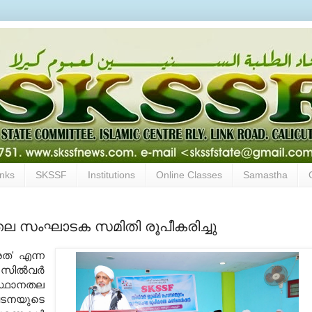
inks
SKSSF
Institutions
Online Classes
Samastha
തല സംഘാടക സമിതി രൂപീകരിച്ചു
രത' എന്ന
ില്‍വര്‍
്ഥാനതല
ടനയുടെ