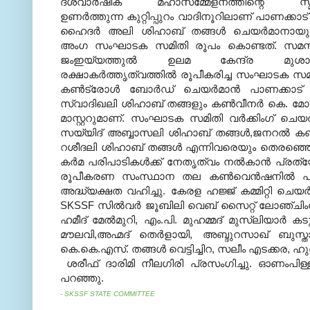
ദശവാര്‍ഷിക മഹാസമ്മേളനത്തിന്റെ സ്മ
ഉണര്‍ത്തുന്ന കുറ്റിപ്പുറം വാദിനൂറിലാണ് പാണക്കാട
ഹൈദര്‍ അലി ശിഹാബ് തങ്ങള്‍ ചെയര്‍മാനായുള
അംഗ സംഘാടക സമിതി രൂപം കൊണ്ടത്. സമസ
ജംഇയ്യത്തുല്‍ ഉലമ കേന്ദ്ര മുശാ
രക്ഷാകര്‍ത്തൃത്വത്തില്‍ രൂപീകരിച്ച സംഘാടക സ
കണ്‍ട്രോള്‍ ബോര്‍ഡ് ചെയര്‍മാന്‍ പാണക്കാട്
സ്വാദിഖലി ശിഹാബ് തങ്ങളും കണ്‍വീനര്‍ കെ. മോയിന
മാസ്റ്ററുമാണ്. സംഘാടക സമിതി വര്‍ക്കിംഗ് ചെയര
സയ്യിദ് അബ്ബാസലി ശിഹാബ് തങ്ങള്‍,ജനറല്‍ ക
റശീദലി ശിഹാബ് തങ്ങള്‍ എന്നിവരെയും തെരഞ്ഞ
കര്‍മ പരിപാടികള്‍ക്ക് നേതൃത്വം നല്‍കാന്‍ പ
രൂപീകരണ സംസ്ഥാന തല കണ്‍വെന്‍ഷനില്‍ പ്ര
അദ്ധ്യക്ഷത വഹിച്ചു. കേരള ഹജ്ജ് കമ്മിറ്റി ചെയര്
SKSSF സില്‍വര്‍ ജൂബിലി വെബ് സൈറ്റ് ലോഞ്ചിംഗ്
ഹമീദ് മേല്‍മുറി, എം.പി. മുഹമ്മദ് മുസ്‌ലിയാര്‍ ക
മൗലവി,അഹ്മദ് തെര്‍ളായി, അബ്ദുറസാഖ് ബുസ
കെ.കെ.എസ്. തങ്ങള്‍ വെട്ടിച്ചിറ, സലീം എടക്കര, ഹുസൈ
ശരീഫ് ദാരിമി നീലഗിരി പ്രസംഗിച്ചു. ഓണംപിള്
പറഞ്ഞു.
- SKSSF STATE COMMITTEE