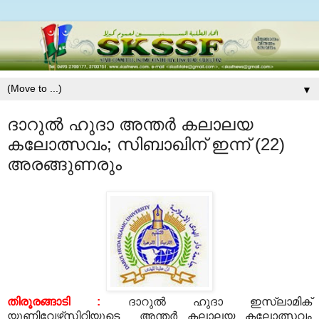
▼
ദാറുല്‍ ഹുദാ അന്തര്‍ കലാലയ
കലോത്സവം; സിബാഖിന് ഇന്ന് (22)
അരങ്ങുണരും
തിരൂരങ്ങാടി :
ദാറുല്‍ ഹുദാ ഇസ്‌ലാമിക്
യൂണിവേഴ്‌സിറ്റിയുടെ അന്തര്‍ കലാലയ കലോത്സവം