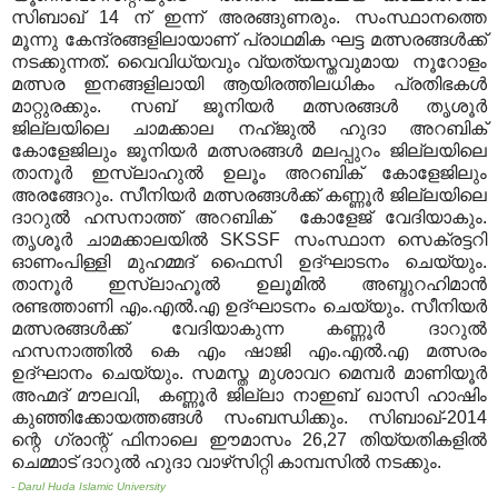
സിബാഖ് 14 ന് ഇന്ന് അരങ്ങുണരും. സംസ്ഥാനത്തെ
മൂന്നു കേന്ദ്രങ്ങളിലായാണ് പ്രാഥമിക ഘട്ട മത്സരങ്ങള്‍ക്ക്
നടക്കുന്നത്. വൈവിധ്യവും വ്യത്യസ്തവുമായ നൂറോളം
മത്സര ഇനങ്ങളിലായി ആയിരത്തിലധികം പ്രതിഭകള്‍
മാറ്റുരക്കും. സബ് ജൂനിയര്‍ മത്സരങ്ങള്‍ തൃശൂര്‍
ജില്ലയിലെ ചാമക്കാല നഹ്ജുല്‍ ഹുദാ അറബിക്
കോളേജിലും ജൂനിയര്‍ മത്സരങ്ങള്‍ മലപ്പുറം ജില്ലയിലെ
താനൂര്‍ ഇസ്‌ലാഹുല്‍ ഉലൂം അറബിക് കോളേജിലും
അരങ്ങേറും. സീനിയര്‍ മത്സരങ്ങള്‍ക്ക് കണ്ണൂര്‍ ജില്ലയിലെ
ദാറുല്‍ ഹസനാത്ത് അറബിക് കോളേജ് വേദിയാകും.
തൃശൂര്‍ ചാമക്കാലയില്‍ SKSSF സംസ്ഥാന സെക്രട്ടറി
ഓണംപിള്ളി മുഹമ്മദ് ഫൈസി ഉദ്ഘാടനം ചെയ്യും.
താനൂര്‍ ഇസ്‌ലാഹൂല്‍ ഉലൂമില്‍ അബ്ദുറഹിമാന്‍
രണ്ടത്താണി എം.എല്‍.എ ഉദ്ഘാടനം ചെയ്യും. സീനിയര്‍
മത്സരങ്ങള്‍ക്ക് വേദിയാകുന്ന കണ്ണൂര്‍ ദാറുല്‍
ഹസനാത്തില്‍ കെ എം ഷാജി എം.എല്‍.എ മത്സരം
ഉദ്ഘാനം ചെയ്യും. സമസ്ത മുശാവറ മെമ്പര്‍ മാണിയൂര്‍
അഹ്മദ് മൗലവി, കണ്ണൂര്‍ ജില്ലാ നാഇബ് ഖാസി ഹാഷിം
കുഞ്ഞിക്കോയത്തങ്ങള്‍ സംബന്ധിക്കും. സിബാഖ്-2014
ന്റെ ഗ്രാന്റ് ഫിനാലെ ഈമാസം 26,27 തിയ്യതികളില്‍
ചെമ്മാട് ദാറുല്‍ ഹുദാ വാഴ്‌സിറ്റി കാമ്പസില്‍ നടക്കും.
- Darul Huda Islamic University