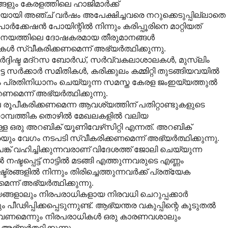
ളും കേരളത്തിലെ ഹാജിമാര്‍ക്ക്
ച്ചയായി അഞ്ച് വര്‍ഷം അപേക്ഷിച്ചവരെ നറുക്കെടുപ്പില്ലാതെ
്‍ക്കേഷന്‍ പോയിന്റില്‍ നിന്നും കരിപ്പൂരിനെ മാറ്റിയത്
ജ് നയത്തിലെ ദോഷകരമായ തീരുമാനങ്ങള്‍
സ്വീകരിക്കണമെന്ന് അഭ്യര്‍ത്ഥിക്കുന്നു.
്‍ദ്ദിഷ്ട മദ്‌റസ ബോര്‍ഡ്, സര്‍വ്വകലാശാലകള്‍, മുസ്‌ലിം
സര്‍ക്കാര്‍ സമിതികള്‍, കരിക്കുലം കമ്മിറ്റി തുടങ്ങിയവയില്‍
ം പ്രതിനിധാനം ചെയ്യുന്ന സമസ്ത കേരള ജംഇയ്യത്തുല്‍
മെന്ന് അഭ്യര്‍ത്ഥിക്കുന്നു.
 രൂപീകരിക്കണമെന്ന ആവശ്യത്തിന് പതിറ്റാണ്ടുകളുടെ
സാമ്പത്തിക തൊഴില്‍ മേഖലകളില്‍ വലിയ
ള ഒരു അറബിക് യൂണിവേഴ്‌സിറ്റി എന്നത്. അറബിക്
രയും വേഗം നടപടി സ്വീകരിക്കണമെന്ന് അഭ്യര്‍ത്ഥിക്കുന്നു.
്ക് വഹിച്ചിക്കുന്നവരാണ് വിദേശത്ത് ജോലി ചെയ്യുന്ന
ടപ്പെട്ട് നാട്ടില്‍ മടങ്ങി എത്തുന്നവരുടെ എണ്ണം
രങ്ങളില്‍ നിന്നും തിരിച്ചെത്തുന്നവര്‍ക്ക് പ്രത്യേക
ന് അഭ്യര്‍ത്ഥിക്കുന്നു.
്യങ്ങളാലും നിരപരാധികളായ നിരവധി ചെറുപ്പക്കാര്‍
ീഢിപ്പിക്കപ്പെടുന്നുണ്ട്. ആഭ്യന്തര വകുപ്പിന്റെ കൂടുതല്‍
്ടാവണമെന്നും നിരപരാധികള്‍ ഒരു കാരണവശാലും
ഭ്യര്‍ത്ഥിക്കുന്നു.