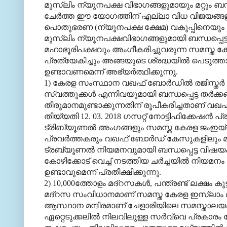
മുസ്‌ലിം ന്യൂനപക്ഷ വിഭാഗങ്ങളുമായും മറ്റും ബന്ധപ
ചേര്‍ത്ത ഈ യോഗത്തിന് എല്ലാ വിധ വിജയങ്ങളു
പൊതുഭരണ (ന്യൂനപക്ഷ ക്ഷേമ) വകുപ്പിനെയും പ്
മുസ്‌ലിം ന്യൂനപക്ഷവിഭാഗങ്ങളുമായി ബന്ധപ്പെ
മഹാഭൂരിപക്ഷവും അംഗീകരിച്ചുവരുന്ന സമസ്ത കേ
പ്രത്യേകിച്ചും അങ്ങയുടെ ശ്രദ്ധയില്‍ പെട
ഉണ്ടാവണമെന്ന് അഭ്യര്‍ത്ഥിക്കുന്നു.
1) കേരള സംസ്ഥാന വഖഫ് ബോര്‍ഡില്‍ രജിസ്തര്‍ ച
സ്വത്തുക്കള്‍ എന്നിവയുമായി ബന്ധപ്പെട്ട തര്
തീരുമാനമുണ്ടാക്കുന്നതിന് രൂപീകരിച്ചതാണ് വഖഫ് ട്
തിയ്യതി 12. 03. 2018 ഗസറ്റ് നോട്ടിഫിക്കേഷന്‍ 
ട്രിബ്യൂണല്‍ അംഗങ്ങളും സമസ്ത കേരള ജംഇയ്
പ്രവര്‍ത്തകരും വഖഫ് ബോര്‍ഡ് കേസുകളിലും മ
ട്രബ്യൂണല്‍ നിയമനവുമായി ബന്ധപ്പെട്ട വിഷയം 
കോഴിക്കോട് വെച്ച് നടത്തിയ ചര്‍ച്ചയില്‍ നിയമ
ഉണ്ടാവുമെന്ന് പ്രതീക്ഷിക്കുന്നു.
2) 10,000ത്തോളം മദ്‌റസകള്‍, പന്ത്രണ്ട് ലക്ഷം ക
മദ്‌റസ സംവിധാനമാണ് സമസ്ത കേരള ഇസ്‌ലാം മത
ആസ്ഥാന മന്ദിരമാണ് ചേളാരിയിലെ സമസ്താലയം. 
ഏറ്റെടുക്കലില്‍ നിലവിലുള്ള സര്‍വ്വെ പ്രകാരം