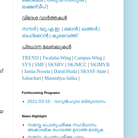
ലക്ഷദ്വീപ്
|
വിദേശ വാര്‍ത്തകള്‍
സൗദി
|
യു.എ.ഇ.
|
ഒമാന്‍
|
ഖത്തര്‍
|
ബഹ്റൈന്‍
|
കുവൈത്ത്
പ്രധാന ലേബലുകള്‍
TREND
|
Twalaba-Wing
|
Campus-Wing
|
SYS
|
SMF
|
SKSBV
|
SKJMCC
|
SKIMVB
ഫ്
|
Jamia-Nooria
|
Darul-Huda
|
SKSSF-State
|
Sahachari
|
Manushya-Jalika
|
Forthcoming Programs
2021-03-10 - ദാറുല്‍ഹുദാ ബിരുദദാനം
ിയ
News Highlight
സമസ്ത പൊതുപരീക്ഷ സംവിധാനം
അക്കാദമിക രംഗത്തെ ഉദാത്ത മാതൃക
സമസ്ത: പൊതുപരീക്ഷ ഫലം