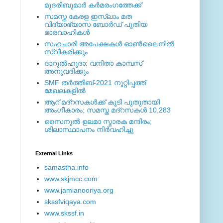
മുദരിബുമാര്‍ കര്‍മരംഗത്തേക്ക്
സമസ്ത കേരള ഇസ്ലാം മത
വിദ്യാഭ്യാസ ബോര്‍ഡ് പുതിയ
ഭാരവാഹികള്‍
സഹചാരി അപേക്ഷകൾ ഓൺലൈനിൽ
സ്വീകരിക്കും
ദാറുല്‍ഹുദാ: വനിതാ കാമ്പസ്
അനുവദിക്കും
SMF തര്‍ത്തീബ്-2021 നൂറ്റിപ്പത്ത്
മേഖലകളില്‍
ആറ് മദ്റസകള്‍ക്ക് കൂടി പുതുതായി
അംഗീകാരം; സമസ്ത മദ്റസകള്‍ 10,283
സൈനുല്‍ ഉലമാ സ്മാരക മന്ദിരം;
ശിലാസ്ഥാപനം നിര്‍വഹിച്ചു
External ‎Links
samastha.info
www.skjmcc.com
www.jamianooriya.org
skssfviqaya.com
www.skssf.in