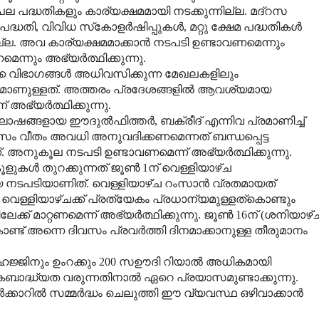
പല പദ്ധതികളും കാര്യക്ഷമമായി നടക്കുന്നില്ല. മദ്‌റസ
 വിവിധ സ്‌കോളര്‍ഷിപ്പുകള്‍, മറ്റു ക്ഷേമ പദ്ധതികള്‍
ല്ല. അവ കാര്യക്ഷമമാക്കാന്‍ നടപടി ഉണ്ടാവണമെന്നും
്നും അഭ്യര്‍ത്ഥിക്കുന്നു.
ാക്ക വിഭാഗങ്ങള്‍ അധിവസിക്കുന്ന മേഖലകളിലും
മാണുള്ളത്. അത്തരം പ്രദേശങ്ങളില്‍ ആവശ്യമായ
ഭ്യര്‍ത്ഥിക്കുന്നു.
ോഷങ്ങളായ ഈദുല്‍ഫിത്തര്‍, ബക്രീദ് എന്നിവ പ്രമാണിച്ച്
ദിവസം വീതം അവധി അനുവദിക്കണമെന്നത് ബന്ധപ്പെട്ട
അനുകൂല നടപടി ഉണ്ടാവണമെന്ന് അഭ്യര്‍ത്ഥിക്കുന്നു.
കള്‍ തുറക്കുന്നത് ജൂണ്‍ 1ന് വെള്ളിയാഴ്ച
്ധമായ നടപടിയാണിത്. വെള്ളിയാഴ്ച റംസാന്‍ വ്രതമായത്
വെള്ളിയാഴ്ചക്ക് പ്രത്യേകം പ്രധാന്യമുള്ളത്‌കൊണ്ടും
ലേക്ക് മാറ്റണമെന്ന് അഭ്യര്‍ത്ഥിക്കുന്നു. ജൂണ്‍ 16ന് (ശനിയാഴ്
്ട് അന്നെ ദിവസം പ്രവര്‍ത്തി ദിനമാക്കാനുള്ള തീരുമാനം
ക്ക് ഹജ്ജിനും ഉംറക്കും 200 സഊദി റിയാല്‍ അധികമായി
ികബാദ്ധ്യത വരുന്നതിനാല്‍ ഏറെ പ്രയാസമുണ്ടാക്കുന്നു.
‍ക്കാറില്‍ സമ്മര്‍ദ്ധം ചെലുത്തി ഈ വ്യവസ്ഥ ഒഴിവാക്കാന്‍