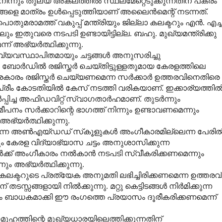
 നിന്നും തുല്യ അകലത്തില്‍ സ്ഥലമേറ്റെടുക്കുന്നതിന് പകരം
െ മാത്രം ഉള്‍പ്പെടുത്തിയാണ് അലൈന്‍മെന്റ് നടന്നത്.
മരാമത്ത് വകുപ്പ് മന്ത്രിയും ജില്ലാ കലക്ടറും എന്‍. എച്ച്
ും ഇതുവരെ നടപടി ഉണ്ടായിട്ടില്ല. ബഹു. മുഖ്യമന്ത്രിക്കു
അഭ്യര്‍ത്ഥിക്കുന്നു.
 വ്യവസ്ഥാപിതമായും ചട്ടങ്ങള്‍ അനുസരിച്ചു
്‍ ബോര്‍ഡില്‍ രജിസ്തര്‍ ചെയ്തിട്ടുള്ളതുമായ കേരളത്തിലെ
രകാരം രജിസ്തര്‍ ചെയ്യണമെന്ന സര്‍ക്കാര്‍ ഉത്തരവിനെതിരെ
ീം കോടതിയില്‍ കേസ് നടത്തി വരികയാണ്. ഇക്കാര്യത്തില്
്പിച്ച അഫിഡവിറ്റ് സ്വാഗതാര്‍ഹമാണ്. തുടര്‍ന്നും
ം സര്‍ക്കാറിന്റെ ഭാഗത്ത് നിന്നും ഉണ്ടാവണമെന്നും
യര്‍ത്ഥിക്കുന്നു.
ുന്ന അണ്‍എയ്ഡഡ് സ്‌കൂളുകള്‍ അംഗീകാരമില്ലെന്ന പേരില്
്നും കേരള വിദ്യാഭ്യാസ ചട്ടം അനുശാസിക്കുന്ന
്‍ക്ക് അംഗീകാരം നല്‍കാന്‍ നടപടി സ്വീകരിക്കണമെന്നും
ം അഭ്യര്‍ത്ഥിക്കുന്നു.
്ലാ കലക്ടറുടെ പ്രത്യേക അനുമതി ലഭിച്ചിരിക്കണമെന്ന ഉത്തരവ്
സങ്ങളായി നില്‍ക്കുന്നു. മറ്റു കെട്ടിടങ്ങള്‍ നിര്‍മിക്കുന്ന
ും ബാധകമാക്കി ഈ രംഗത്തെ പ്രയാസം ദൂരീകരിക്കണമെന്ന്
സമൂഹത്തിന്റെ മുഖ്യധാരയിലെത്തിക്കുന്നതിന്