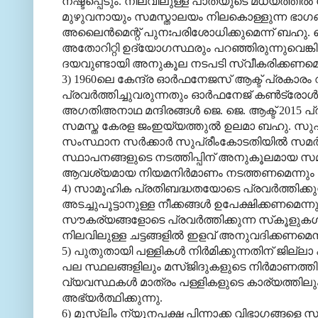
നഷ്ടപ്പെടും. നിലവിലുള്ള പാതയുടെ മധ്യത്തില്‍
മുഴുവനായും സമസ്താലയം നിലകൊള്ളുന്ന ഭാഗങ്ങള
അലൈന്‍മെന്റ് പുനഃപരിശോധിക്കുമെന്ന് ബഹു. പൊതു
അതോറിറ്റി ഉദ്യോഗസ്ഥരും പറഞ്ഞിരുന്നുവെങ്കില
ദയവുണ്ടായി അനുകൂല നടപടി സ്വീകരിക്കണമെന്ന് 
3) 1960ലെ കേന്ദ്ര ഓര്‍ഫനേജസ് ആക്ട് പ്രകാരം
പ്രവര്‍ത്തിച്ചുവരുന്നതും ഓര്‍ഫനേജ് കണ്‍ട്രോള
അഗതിഅനാഥ മന്ദിരങ്ങള്‍ ജെ. ജെ. ആക്ട് 2015 പ്
സമസ്ത കേരള ജംഇയ്യത്തുല്‍ ഉലമാ ബഹു. സുപ്ര
സംസ്ഥാന സര്‍ക്കാര്‍ സുപ്രീംകോടതിയില്‍ സമര്‍പ
സ്ഥാപനങ്ങളുടെ നടത്തിപ്പിന് അനുകൂലമായ സമീപന
ആവശ്യമായ നിയമനിര്‍മാണം നടത്തണമെന്നും അഭ്
4) സാമൂഹിക പ്രതിബദ്ധതയോടെ പ്രവര്‍ത്തിക്ക
അടച്ചുപൂട്ടാനുള്ള നീക്കങ്ങള്‍ ഉപേക്ഷിക്കണമെന
സൗകര്യങ്ങളോടെ പ്രവര്‍ത്തിക്കുന്ന സ്‌കൂളുകള
നിലവിലുള്ള ചട്ടങ്ങളില്‍ ഇളവ് അനുവദിക്കണമെന്നു
5) പുതുതായി പള്ളികള്‍ നിര്‍മിക്കുന്നതിന് ജില
പല സ്ഥലങ്ങളിലും മസ്ജിദുകളുടെ നിര്‍മാണത്തിന് തടസ്
വ്യവസ്ഥകള്‍ മാത്രം പള്ളികളുടെ കാര്യത്തില
അഭ്യര്‍ത്ഥിക്കുന്നു.
6) മുസ്‌ലിം ന്യൂനപക്ഷ പിന്നാക്ക വിഭാഗങ്ങളെ 