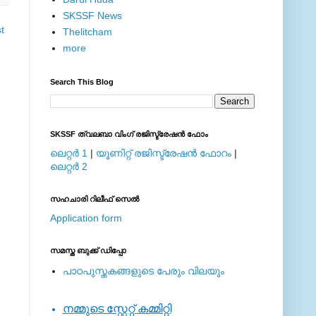
SKSSF News
t
Thelitcham
more
Search This Blog
SKSSF ത്വലബാ വിംഗ് രജിസ്ട്രേഷന്‍ ഫോം
ലെറ്റര്‍ 1
|
യൂണിറ്റ് രജിസ്ട്രേഷന്‍ ഫോറം
|
ലെറ്റര്‍ 2
സഹചാരി റിലീഫ് സെല്‍
Application form
സമസ്ത ബുക്ക് ഡിപ്പോ
പാഠപുസ്തകങ്ങളുടെ പേരും വിലയും
നമ്മുടെ സ്റ്റേറ്റ് കമ്മിറ്റി