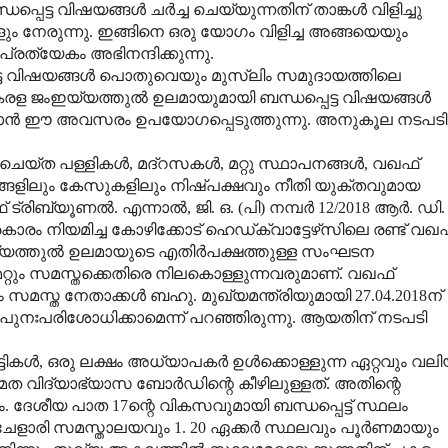
്പെട്ട വിഷയങ്ങള്‍ ചര്‍ച്ച ചെയ്യുന്നതിന് താങ്കള്‍ വിളിച്ചു
ം നേരുന്നു. ഇങ്ങിനെ ഒരു യോഗം വിളിച്ച അങ്ങയെയും
രത്യേകം അഭിനന്ദിക്കുന്നു.
ട്ട വിഷയങ്ങള്‍ പൊതുവെയും മുസ്‌ലിം സമുദായത്തിലെ
രള ജംഇയ്യത്തുല്‍ ഉലമായുമായി ബന്ധപ്പെട്ട വിഷയങ്ങള്‍
ുത്താന്‍ ഈ അവസരം ഉപയോഗപ്പെടുത്തുന്നു. അനുകൂല നടപടി
െയ്ത പള്ളികള്‍, മദ്‌റസകള്‍, മറ്റു സ്ഥാപനങ്ങള്‍, വഖഫ്
‍ക്കങ്ങളിലും കേസുകളിലും നിഷ്പക്ഷവും നീതി യുക്തവുമായ
രിബ്യൂണല്‍. എന്നാല്‍, ജി. ഒ. (പി) നമ്പര്‍ 12/2018 ആര്‍. ഡി.
പ്രകാരം നിയമിച്ച കോഴിക്കോട് ഹെഡ്ക്വാട്ടേഴ്‌സിലെ രണ്ട് വഖ
യത്തുല്‍ ഉലമായുടെ എതിര്‍പക്ഷത്തുള്ള സംഘടന
റ്റും സമസ്തക്കെതിരെ നിലകൊള്ളുന്നവരുമാണ്. വഖഫ്
സമസ്ത നേതാക്കള്‍ ബഹു. മുഖ്യമന്ത്രിയുമായി 27.04.2018ന്
നം പുനഃപരിശോധിക്കാമെന്ന് പറഞ്ഞിരുന്നു. ആയതിന് നടപടി
ുട്ടികള്‍, ഒരു ലക്ഷം അധ്യാപകര്‍ ഉള്‍ക്കൊള്ളുന്ന ഏറ്റവും വല
 വിദ്യാഭ്യാസ ബോര്‍ഡിന്റെ കീഴിലുള്ളത്. അതിന്റെ
ദേശീയ പാത 17ന്റെ വികസവുമായി ബന്ധപ്പെട്ട് സ്ഥലം
 ചേളാരി സമസ്താലയവും 1. 20 ഏക്കര്‍ സ്ഥലവും പൂര്‍ണമായും