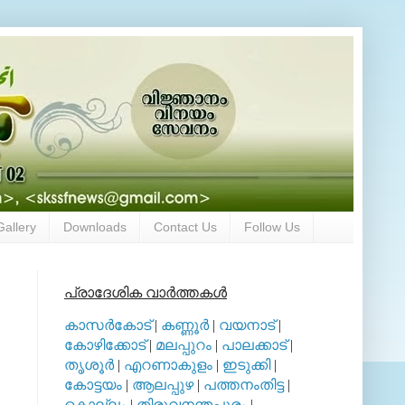
Gallery
Downloads
Contact Us
Follow Us
പ്രാദേശിക വാര്‍ത്തകള്‍
കാസര്‍കോട്
|
കണ്ണൂര്‍
|
വയനാട്
|
കോഴിക്കോട്
|
മലപ്പുറം
|
പാലക്കാട്
|
തൃശൂര്‍
|
എറണാകുളം
|
ഇടുക്കി
|
കോട്ടയം
|
ആലപ്പുഴ
|
പത്തനംതിട്ട
|
കൊല്ലം
|
തിരുവനന്തപുരം
|