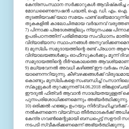
കേന്ദ്രസംസ്ഥാന സര്‍ക്കാറുകള്‍ ആവിഷ്‌കരിച്ച 
മോഡണൈസേഷന്‍ പദ്ധതി, ഐ. ഡി. എം. ഐ. പദ്ധതി,
തുടങ്ങിയവക്ക് യഥാ സമയം ഫണ്ട് ലഭ്യമാവുന്നി
തുകകളില്‍ കാലോചിതമായ വര്‍ദ്ധനവ് വരുത്തണമെന
7) പിന്നാക്ക പ്രദേശങ്ങളിലും ന്യൂനപക്ഷ പിന്ന
ഉപരിപഠനത്തിന് പരിമിതമായ സംവിധാനം മാത്ര
വിദ്യാഭ്യാസ സ്ഥാപനങ്ങള്‍ അനുവദിക്കണമെന്ന് അ
8) മുസ്‌ലിം സമുദായത്തിന്റെ രണ്ട് പ്രധാന ആഘ
വിദ്യാലയങ്ങള്‍ക്കും ഓഫീസുകള്‍ക്കും മൂന്ന് 
സമുദായത്തിന്റെ ദീര്‍ഘകാലത്തെ ആവശ്യമാണ്. 
9) മധ്യവേനല്‍ അവധി കഴിഞ്ഞ് ഈ വര്‍ഷം സ്‌കൂളു
യാണെന്നറിയുന്നു. കീഴ്‌വഴക്കങ്ങള്‍ക്ക് വിരുദ
കൊണ്ടും മുസ്‌ലിംകളെ സംബന്ധിച്ച് റംസാനിലെ 
സ്‌കൂളുകള്‍ തുറക്കുന്നത് 04.06.2018 തിങ്കളാഴ്ചയി
ഈദുല്‍ ഫിത്വര്‍ ആവാന്‍ സാദ്ധ്യതയുള്ളത് കൊണ
പുനഃപരിശോധിക്കണമെന്നും അഭ്യര്‍ത്ഥിക്കുന്നു.
10) ഒരിക്കല്‍ ഹജ്ജും ഉംറയും നിര്‍വ്വഹിച്ചവര്‍
നല്‍കണമെന്ന വ്യവ്സ്ഥ തീര്‍ത്ഥാടകര്‍ക്ക് അധ
കേന്ദ്ര ഗവണ്‍മെന്റുമായി ബന്ധപ്പെട്ട് സഊദി സര്
നടപടി സ്വീകരിക്കണമെന്ന് അഭ്യര്‍ത്ഥിക്കുന്നു.