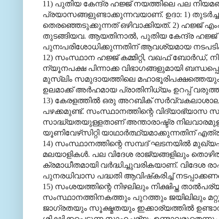
11) പുതിയ കേന്ദ്ര ഹജ്ജ് നയത്തിലെ പല നിയമങ്ങ
പ്രയാസങ്ങളുണ്ടാക്കുന്നവയാണ്. ഉദാ: 1) തുടര്‍
തെരഞ്ഞെടുക്കുന്നത് ഒഴിവാക്കിയത്. 2) ഹജ്ജ് എംപാര
തുടങ്ങിയവ. ആയതിനാല്‍, പുതിയ കേന്ദ്ര ഹജ്
പുനഃപരിശോധിക്കുന്നതിന് ആവശ്യമായ നടപടികള്‍ 
12) സംസ്ഥാന ഹജ്ജ് കമ്മിറ്റി, വഖഫ് ബോര്‍ഡ്, നിര
ന്യൂനപക്ഷ പിന്നാക്ക വിഭാഗങ്ങളുമായി ബന്ധപ്പെട്ട 
മുസ്‌ലിം സമുദായത്തിലെ മഹാഭൂരിപക്ഷത്തെയു
ഉലമാക്ക് അര്‍ഹമായ പ്രാതിനിധ്യം ഉറപ്പ് വരുത്തണ
13) കേരളത്തില്‍ ഒരു അറബിക് സര്‍വ്വകലാശാല
പഴക്കമുണ്ട്. സംസ്ഥാനത്തിന്റെ വിദ്യാഭ്യാസ 
സാദ്ധ്യതയുള്ളതാണ് അന്താരാഷ്ട്ര നിലവാരമുള്
യൂണിവേഴ്‌സിറ്റി യാഥാര്‍ത്ഥ്യമാക്കുന്നതിന് എത്
14) സംസ്ഥാനത്തിന്റെ സമ്പദ് ഘടനയില്‍ മുഖ്യപങ
മലയാളികള്‍. പല വിദേശ രാജ്യങ്ങളിലും തൊഴില്‍ നഷ്
ക്രമാധീതമായി വര്‍ദ്ധിച്ചുവരികയാണ്. വിദേശ രാഷ്ട്
പുനരധിവാസ പദ്ധതി ആവിഷ്‌കരിച്ച് നടപ്പാക്കണമെന്
15) സംശയത്തിന്റെ നിഴലിലും നിക്ഷിപ്ത താല്‍പര
സംസ്ഥാനത്തിനകത്തും പുറത്തും ജയിലിലും മറ്റും പ
ജാഗ്രതയും സൂക്ഷ്മതയും ഇക്കാര്യത്തില്‍ ഉണ
ശിക്ഷിക്കപ്പെടുന്ന സാഹചര്യം ഉണ്ടാവരുതെന്നും അ