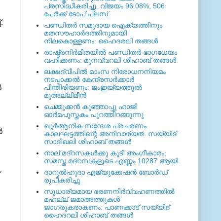
പ്രസിദ്ധീകരിച്ചു. വിജയം 96.08%, 506
പേര്‍ക്ക് ടോപ് പ്ലസ്.
.
പണ്ഡിതര്‍ സമുദായ ഐക്യത്തിനും
മതസൗഹാര്‍ദത്തിനുമായി
നിലകൊള്ളണം: ഹൈദരലി തങ്ങള്‍
രാഷ്ട്രനിര്‍മിതയില്‍ പണ്ഡിതര്‍ ഭാഗധേയം
വഹിക്കണം: മുനവ്വറലി ശിഹാബ് തങ്ങള്‍
ലക്ഷദ്വീപില്‍ മാംസ നിരോധനനിയമം
നടപ്പാക്കല്‍ കേന്ദ്രസര്‍ക്കാര്‍
‍
പിന്തിരിയണം: ജംഇയ്യത്തുല്‍
മുഅല്ലിമീന്‍
ചെമ്മുക്കന്‍ കുഞ്ഞാപ്പു ഹാജി
ഓര്‍മപുസ്തകം പുറത്തിറങ്ങുന്നു
ഖുര്‍ആനിക സന്ദേശ പ്രചരണം
‍
കാലഘട്ടത്തിന്റെ അനിവാര്യത: സയ്യിദ്
സാദിഖലി ശിഹാബ് തങ്ങള്‍
നാല് മദ്‌റസകള്‍ക്കു കൂടി അംഗീകാരം;
സമസ്ത മദ്‌റസകളുടെ എണ്ണം 10287 ആയി
ദാറുല്‍ഹുദാ എജ്യുക്കേഷന്‍ ബോര്‍ഡ്
രൂപീകരിച്ചു
സുധാര്യമായ ഭരണനിര്‍വ്വഹണത്തില്‍
മഹല്ല് ജമാഅത്തുകള്‍
ജാഗരൂകരാകണം: പാണക്കാട് സയ്യിദ്
ഹൈദറലി ശിഹാബ് തങ്ങള്‍