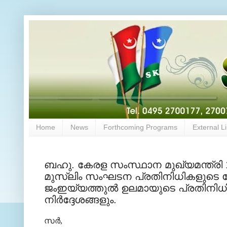
Home
News
Forthcoming Programs
External L
ബഹു. കേരള സംസ്ഥാന മുഖ്യമന്ത്രി 19. 
മുസ്‌ലിം സംഘടന പ്രതിനിധികളുടെ യോ
ജംഇയ്യത്തുല്‍ ഉലമായുടെ പ്രതിനിധിക
നിര്‍ദ്ദേശങ്ങളും.
സര്‍,