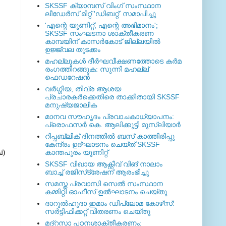
SKSSF ക്യാമ്പസ് വിംഗ് സംസ്ഥാന
ലീഡേർസ് മീറ്റ് 'ഡിബറ്റ്' സമാപിച്ചു
'എന്റെ യൂണിറ്റ്, എന്റെ അഭിമാനം';
SKSSF സംഘടനാ ശാക്തീകരണ
കാമ്പയിന് കാസര്‍കോട് ജില്ലയില്‍
ഉജ്ജ്വല തുടക്കം
മഹല്ലുകള്‍ ദീര്‍ഘവീക്ഷണത്തോടെ കര്‍മ
രംഗത്തിറങ്ങുക: സുന്നി മഹല്ല്
ഫെഡറേഷന്‍
വര്‍ഗ്ഗീയ, തീവ്ര ആശയ
പ്രചാരകര്‍ക്കെതിരെ താക്കീതായി SKSSF
മനുഷ്യജാലിക
മാനവ സൗഹൃദം പ്രവാചകാധ്യാപനം:
പ്രൊഫസർ കെ. ആലിക്കുട്ടി മുസ്ലിയാർ
റിപ്പബ്ലിക് ദിനത്തില്‍ ബസ് കാത്തിരിപ്പു
കേന്ദ്രം ഉദ്ഘാടനം ചെയ്ത്‌ SKSSF
ച)
കാന്തപുരം യൂണിറ്റ്
SKSSF വിഖായ ആക്റ്റീവ് വിങ് നാലാം
ബാച്ച് രജിസ്‌ട്രേഷന് ആരംഭിച്ചു
സമസ്ത പ്രവാസി സെല്‍ സംസ്ഥാന
കമ്മിറ്റി ഓഫീസ് ഉല്‍ഘാടനം ചെയ്തു
ദാറുല്‍ഹുദാ ഇമാം ഡിപ്ലോമ കോഴ്‌സ്:
സര്‍ട്ടിഫിക്കറ്റ് വിതരണം ചെയ്തു
മദ്‌റസാ പഠനശാക്തീകരണം;