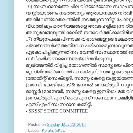
16) സംസ്ഥാനത്തെ ചില വിദ്യാഭ്യാസ സ്ഥാപനങ്ങളി
വസ്ത്രധാരണം നടത്താനും ആരാധനകള്‍ നിര്‍വ്
അഖിലേന്ത്യാതലത്തില്‍ നടത്തുന്ന 'നീറ്റ്' പോലു
വിധത്തിലും മതനിയമങ്ങളെ അവഹേളിക്കുന്ന രീതിയ
അനുഭവങ്ങളുണ്ട്. മേലില്‍ ഇതാവര്‍ത്തിക്കാതിരിക്ക
17) ന്യൂനപക്ഷ പിന്നാക്ക വിഭാഗങ്ങളുടെ ക്ഷേ
പ്രശ്‌നങ്ങള്‍ക്ക് അതിവേഗ പരിഹാരമുണ്ടാവുന്ന
ഏകോപിപ്പിക്കുന്നതിനും വേണ്ടി സംസ്ഥാനത്ത് ഒര
സ്വീകരിക്കണമെന്ന് അഭ്യര്‍ത്ഥിക്കുന്നു.
മുഖ്യമന്ത്രി വിളിച്ച യോഗത്തില്‍ സമസ്തയെ പ്രതിന
മുസ്‌ലിയാര്‍ (ജനറല്‍ സെക്രട്ടറി, സമസ്ത കേരള ജ
(ജോയിന്റ് സെക്രട്ടറി, സമസ്ത കേരള ജംഇയ്യത്ത
(ഖാസി, കോഴിക്കോട് & ജനറല്‍ സെക്രട്ടറി, സുന്
മാസ്റ്റര്‍ (മാനേജര്‍, സമസ്ത കേരള ഇസ്‌ലാം മ
(സെക്രട്ടറി, എസ് വൈ എസ് സംസ്ഥാന കമ്മിറ്റി) 
എസ് എഫ് സംസ്ഥാന കമ്മിറ്റി.
- SKSSF STATE COMMITTEE
Posted on
Sunday, May 20, 2018
Labels:
Kerala
,
SKJU