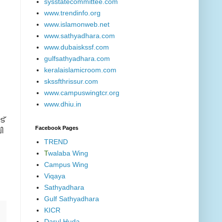
sysstatecommittee.com
www.trendinfo.org
www.islamonweb.net
www.sathyadhara.com
www.dubaiskssf.com
gulfsathyadhara.com
keralaislamicroom.com
skssfthrissur.com
www.campuswingtcr.org
www.dhiu.in
ട്
Facebook Pages
ി
TREND
T
walaba Wing
Campus Wing
Viqaya
Sathyadhara
Gulf Sathyadhara
KICR
Darul Huda