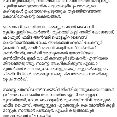
മികവുറ്റതാക്കുക, ഗവേഷണ-പഠന പ്രവര്‍ത്തനങ്ങളിലും
പുതിയ വൈജ്ഞാനിക പദ്ധതികളിലും അവരുടെ
കഴിവുകള്‍ ഉപയോഗപ്പെടുത്തുക തുടങ്ങിയവയാണ്
കോഡിനേഷന്റെ ലക്ഷ്യങ്ങള്‍.
ഭാരവാഹികളായി ഡോ. അബ്ദു റഹ്മാന്‍ ഫൈസി
മുല്ലപ്പള്ളി (ചെയര്‍മാന്‍), മുഹമ്മദ് കുട്ടി ദാരിമി കോടങ്ങാട്,
ഷാഹുല്‍ ഹമീദ് അന്‍വരി പൊട്ടച്ചിറ (വൈസ്
ചെയര്‍മാന്‍മാര്‍), ഡോ. സുബൈര്‍ ഹുദവി ചേകനൂര്‍
(കണ്‍വീനര്‍), ഫരീദ് റഹ്മാനി കാളികാവ് (വര്‍ക്കിംഗ്
കണ്‍വീനര്‍), ആര്‍.വി അബൂബക്കര്‍ യമാനി (ജോ.
കണ്‍വീനര്‍), ഉമര്‍ വാഫി കാവനൂര്‍ (ട്രഷറര്‍) എന്നിവരെ
തിരഞ്ഞെടുത്തു. സമസ്ത അംഗീകരിക്കുന്ന എല്ലാ
മുതവ്വല്‍ മത ബിരുധധാരികളുടെയും കൂട്ടായ്മകളുടെ
പ്രതിനിധികള്‍ അടങ്ങുന്ന ഒരു പ്രവര്‍ത്തക സമിതിക്കും
രൂപം നല്‍കി.
സമസ്ത പ്രസിഡണ്ട് സയ്യിദ് ജിഫ്രി മുത്തുകോയ തങ്ങള്‍
ഉദ്ഘാടനം ചെയ്ത യോഗത്തില്‍ എം ടി അബ്ദുള്ള
മുസ്ലിയാര്‍, ഡോ. ബഹാഉദ്ദീന്‍ മുഹമ്മദ് നദ്‌വി, അബ്ദുല്‍
ഹമീദ് ഫൈസി, അബ്ദുസ്സമദ് പൂക്കോട്ടൂര്‍, കെ.മോയീന്‍ കുട്ടി
മാസ്റ്റര്‍, സത്താര്‍ പന്തലൂര്‍, എം.പി കടുങ്ങല്ലൂര്‍
തുടങ്ങിയവര്‍ പ്രസംഗിച്ചു.