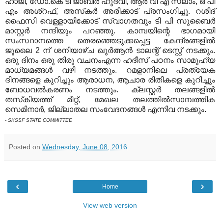
ഹാജി, ഡോ.കെ ടി ജാബിര്‍ ഹുദവി, ആര്‍ വി എ സലാം, ഒ പി
എം അശ്‌റഫ്, അസ്‌കര്‍ അരീക്കാട് പ്രസംഗിച്ചു. റശീദ്
ഫൈസി വെള്ളായിക്കോട് സ്വാഗതവും ടി പി സുബൈര്‍
മാസ്റ്റര്‍ നന്ദിയും പറഞ്ഞു. കാമ്പയിന്റെ ഭാഗമായി
സംസ്ഥാനത്തെ തെരഞ്ഞെടുക്കപ്പെട്ട കേന്ദ്രങ്ങളില്‍
ജൂലൈ 2 ന് ശനിയാഴ്ച ഖുര്‍ആന്‍ ടാലന്റ് ടെസ്റ്റ് നടക്കും.
ഒരു ദിനം ഒരു തിരു വചനംഎന്ന ഹദീസ് പഠനം സാമൂഹ്യ
മാധ്യമങ്ങള്‍ വഴി നടത്തും. റമളാനിലെ പ്രത്യേക
ദിനങ്ങളെ കുറിച്ചും ആരാധന, ആചാര രിതികളെ കുറിച്ചും
ബോധവല്‍കരണം നടത്തും. ക്ലസ്റ്റര്‍ തലങ്ങളില്‍
തസ്‌കിയത്ത് മീറ്റ്, മേഖല തലത്തില്‍സാമ്പത്തിക
സെമിനാര്‍, ജില്ലാതല സംവേദനങ്ങള്‍ എന്നിവ നടക്കും.
- SKSSF STATE COMMITTEE
Posted on
Wednesday, June 08, 2016
‹
›
Home
View web version