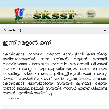
▼
ഇന്ന് റമളാന്‍ ഒന്ന്
കോഴിക്കോട്: ഇന്നലെ റമളാന്‍ മാസപ്പിറവി കണ്ടതിന്റെ
അടിസ്ഥാനത്തില്‍ ഇന്ന് (തിങ്കള്‍) റമളാന്‍ ഒന്നായി
ഖാസിമാരായ പാണക്കാട് സയ്യിദ് ഹൈദരലി ശിഹാബ്
തങ്ങള്‍, സമസ്ത കേരള ജംഇയ്യത്തുല്‍ ഉലമാ ജനറല്‍
സെക്രട്ടറി പ്രൊഫ. കെ. ആലിക്കുട്ടി മുസ്‌ലിയാര്‍, സമസ്ത
ട്രഷറര്‍ സയ്യിദ് മുഹമ്മദ് ജിഫ്രി മുത്തുക്കോയ തങ്ങള്‍,
കോഴിക്കോട് ഖാസിമാരായ സയ്യിദ് മുഹമ്മദ് കോയ
തങ്ങള്‍ ജമലുല്ലൈലി, സയ്യിദ് നാസര്‍ ഹയ്യ് ശിഹാബ്
തങ്ങള്‍ എന്നിവര്‍ അറിയിച്ചു.
- CALICUT QUAZI