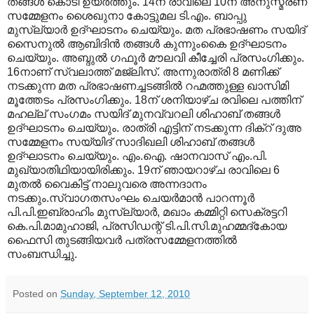
തങ്ങള്‍ കൊടി ഉയര്‍ത്തും. 14ന് രാവിലെ 10ന് അനുസ്മരണ
സമ്മേളനം ശൈഖുനാ കോട്ടുമല ടി.എം. ബാപ്പു
മുസ്‌ല്യാര്‍ ഉദ്ഘാടനം ചെയ്യും. മത പ്രഭാഷണം സയിദ്
സൈനുല്‍ ആബിദിന്‍ തങ്ങള്‍ കുന്നുംകൈ ഉദ്ഘാടനം
ചെയ്യും. അബ്ദുല്‍ ഗഫൂര്‍ മൗലവി കീച്ചേരി പ്രസംഗിക്കും.
16നാണ് സ്വലാത്ത് മജ്‌ലിസ്. അന്നുരാത്രി 8 മണിക്ക്
നടക്കുന്ന മത പ്രഭാഷണച്ചടങ്ങില്‍ റഹ്മത്തുള്ള ഖാസിമി
മൂത്തേടം പ്രസംഗിക്കും. 18ന് ശനിയാഴ്ച രവിലെ പത്തിന്
മഹല്ല് സംഗമം സയിദ് മുനവ്വറലി ശിഹാബ് തങ്ങള്‍
ഉദ്ഘാടനം ചെയ്യും. രാത്രി എട്ടിന് നടക്കുന്ന ദിക്‌റ് ദുഅ
സമ്മേളനം സയ്യിദ് സാദിഖലി ശിഹാബ് തങ്ങള്‍
ഉദ്ഘാടനം ചെയ്യും. എം.ഐ. ഷാനവാസ് എം.പി.
മുഖ്യാതിഥിയായിരിക്കും. 19ന് ഞായറാഴ്ച രാവിലെ 6
മുതല്‍ വൈകിട്ട് നാലുവരെ അന്നദാനം
നടക്കും.സ്വാഗതസംഘം ചെയര്‍മാന്‍ പാറന്നൂര്‍
പി.പി.ഇബ്രാഹിം മുസ്‌ല്യാര്‍, മഖാം കമ്മിറ്റി സെക്രട്ടറി
കെ.പി.മാമുഹാജി, പ്രസിഡന്റ് ടി.പി.സി.മുഹമ്മദ്‌കോയ
ഫൈസി തുടങ്ങിയവര്‍ പത്രസമ്മേളനത്തില്‍
സംബന്ധിച്ചു.
Posted on
Sunday, September 12, 2010