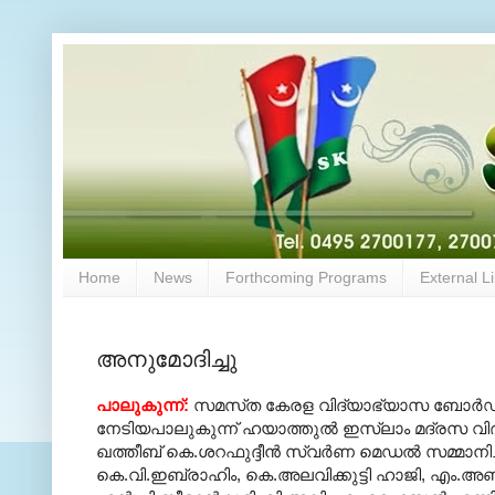
Home
News
Forthcoming Programs
External L
അനുമോദിച്ചു
പാലുകുന്ന്‌:
സമസ്‌ത കേരള വിദ്യാഭ്യാസ ബോര്‍ഡ്‌
നേടിയപാലുകുന്ന്‌ ഹയാത്തുല്‍ ഇസ്‌ലാം മദ്രസ വിദ്യ
ഖത്തീബ്‌ കെ.ശറഫുദ്ദീന്‍ സ്വര്‍ണ മെഡല്‍ സമ്മാനിച
കെ.വി.ഇബ്രാഹിം, കെ.അലവിക്കുട്ടി ഹാജി, എം.അബ്ദു