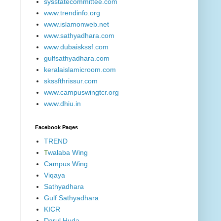
sysstatecommittee.com
www.trendinfo.org
www.islamonweb.net
www.sathyadhara.com
www.dubaiskssf.com
gulfsathyadhara.com
keralaislamicroom.com
skssfthrissur.com
www.campuswingtcr.org
www.dhiu.in
Facebook Pages
TREND
T
walaba Wing
Campus Wing
Viqaya
Sathyadhara
Gulf Sathyadhara
KICR
Darul Huda