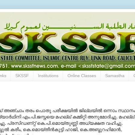
inks
SKSSF
Institutions
Online Classes
Samastha
 അഞ്ചാം തരം പൊതു പരീക്ഷയില്‍ ജില്ലയില്‍ ഒന്നാം സ്ഥാനം
ാര്‍ഥിനി എം.പി.ജസ്നയെ മഹല്ല്‌ കമ്മിറ്റി അനുമോദിച്ചു. മഹല്ല്‌
്ചു. പ്രസിഡണ്റ്റ്‌ കെ.പി.മൊയ്‌തുണ്ണി അധ്യക്ഷത വഹിച്ചു.
ല്‍ കരീം, കെ.മൊയ്‌തീന്‍കുട്ടി ഹാജി, കെ.അബ്ദുറഹിമാന്‍,