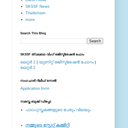
SKSSF News
Thelitcham
more
Search This Blog
SKSSF ത്വലബാ വിംഗ് രജിസ്ട്രേഷന്‍ ഫോം
ലെറ്റര്‍ 1
|
യൂണിറ്റ് രജിസ്ട്രേഷന്‍ ഫോറം
|
ലെറ്റര്‍ 2
സഹചാരി റിലീഫ് സെല്‍
Application form
സമസ്ത ബുക്ക് ഡിപ്പോ
പാഠപുസ്തകങ്ങളുടെ പേരും വിലയും
നമ്മുടെ സ്റ്റേറ്റ് കമ്മിറ്റി