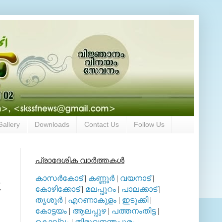
Gallery
Downloads
Contact Us
Follow Us
പ്രാദേശിക വാര്‍ത്തകള്‍
കാസര്‍കോട്
|
കണ്ണൂര്‍
|
വയനാട്
|
കോഴിക്കോട്
|
മലപ്പുറം
|
പാലക്കാട്
|
തൃശൂര്‍
|
എറണാകുളം
|
ഇടുക്കി
|
കോട്ടയം
|
ആലപ്പുഴ
|
പത്തനംതിട്ട
|
കൊല്ലം
|
തിരുവനന്തപുരം
|