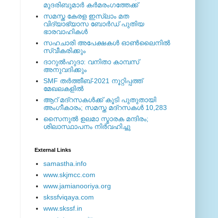
മുദരിബുമാര്‍ കര്‍മരംഗത്തേക്ക്
സമസ്ത കേരള ഇസ്ലാം മത
വിദ്യാഭ്യാസ ബോര്‍ഡ് പുതിയ
ഭാരവാഹികള്‍
സഹചാരി അപേക്ഷകൾ ഓൺലൈനിൽ
സ്വീകരിക്കും
ദാറുല്‍ഹുദാ: വനിതാ കാമ്പസ്
അനുവദിക്കും
SMF തര്‍ത്തീബ്-2021 നൂറ്റിപ്പത്ത്
മേഖലകളില്‍
ആറ് മദ്റസകള്‍ക്ക് കൂടി പുതുതായി
അംഗീകാരം; സമസ്ത മദ്റസകള്‍ 10,283
സൈനുല്‍ ഉലമാ സ്മാരക മന്ദിരം;
ശിലാസ്ഥാപനം നിര്‍വഹിച്ചു
External ‎Links
samastha.info
www.skjmcc.com
www.jamianooriya.org
skssfviqaya.com
www.skssf.in