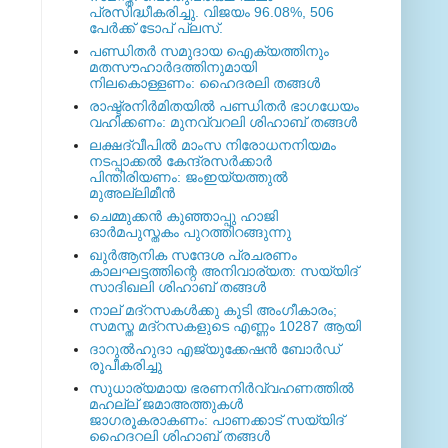
പ്രസിദ്ധീകരിച്ചു. വിജയം 96.08%, 506
പേര്‍ക്ക് ടോപ് പ്ലസ്.
പണ്ഡിതര്‍ സമുദായ ഐക്യത്തിനും
മതസൗഹാര്‍ദത്തിനുമായി
നിലകൊള്ളണം: ഹൈദരലി തങ്ങള്‍
രാഷ്ട്രനിര്‍മിതയില്‍ പണ്ഡിതര്‍ ഭാഗധേയം
വഹിക്കണം: മുനവ്വറലി ശിഹാബ് തങ്ങള്‍
ലക്ഷദ്വീപില്‍ മാംസ നിരോധനനിയമം
നടപ്പാക്കല്‍ കേന്ദ്രസര്‍ക്കാര്‍
പിന്തിരിയണം: ജംഇയ്യത്തുല്‍
മുഅല്ലിമീന്‍
ചെമ്മുക്കന്‍ കുഞ്ഞാപ്പു ഹാജി
ഓര്‍മപുസ്തകം പുറത്തിറങ്ങുന്നു
ഖുര്‍ആനിക സന്ദേശ പ്രചരണം
കാലഘട്ടത്തിന്റെ അനിവാര്യത: സയ്യിദ്
സാദിഖലി ശിഹാബ് തങ്ങള്‍
നാല് മദ്‌റസകള്‍ക്കു കൂടി അംഗീകാരം;
സമസ്ത മദ്‌റസകളുടെ എണ്ണം 10287 ആയി
ദാറുല്‍ഹുദാ എജ്യുക്കേഷന്‍ ബോര്‍ഡ്
രൂപീകരിച്ചു
സുധാര്യമായ ഭരണനിര്‍വ്വഹണത്തില്‍
മഹല്ല് ജമാഅത്തുകള്‍
ജാഗരൂകരാകണം: പാണക്കാട് സയ്യിദ്
ഹൈദറലി ശിഹാബ് തങ്ങള്‍