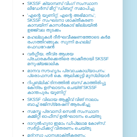
SKSSF ക്യാമ്പസ് വിംഗ് സംസ്ഥാന
ലീഡേർസ് മീറ്റ് 'ഡിബറ്റ്' സമാപിച്ചു
'എന്റെ യൂണിറ്റ്, എന്റെ അഭിമാനം';
SKSSF സംഘടനാ ശാക്തീകരണ
കാമ്പയിന് കാസര്‍കോട് ജില്ലയില്‍
ഉജ്ജ്വല തുടക്കം
മഹല്ലുകള്‍ ദീര്‍ഘവീക്ഷണത്തോടെ കര്‍മ
രംഗത്തിറങ്ങുക: സുന്നി മഹല്ല്
ഫെഡറേഷന്‍
വര്‍ഗ്ഗീയ, തീവ്ര ആശയ
പ്രചാരകര്‍ക്കെതിരെ താക്കീതായി SKSSF
മനുഷ്യജാലിക
മാനവ സൗഹൃദം പ്രവാചകാധ്യാപനം:
പ്രൊഫസർ കെ. ആലിക്കുട്ടി മുസ്ലിയാർ
റിപ്പബ്ലിക് ദിനത്തില്‍ ബസ് കാത്തിരിപ്പു
കേന്ദ്രം ഉദ്ഘാടനം ചെയ്ത്‌ SKSSF
കാന്തപുരം യൂണിറ്റ്
SKSSF വിഖായ ആക്റ്റീവ് വിങ് നാലാം
ബാച്ച് രജിസ്‌ട്രേഷന് ആരംഭിച്ചു
സമസ്ത പ്രവാസി സെല്‍ സംസ്ഥാന
കമ്മിറ്റി ഓഫീസ് ഉല്‍ഘാടനം ചെയ്തു
ദാറുല്‍ഹുദാ ഇമാം ഡിപ്ലോമ കോഴ്‌സ്:
സര്‍ട്ടിഫിക്കറ്റ് വിതരണം ചെയ്തു
മദ്‌റസാ പഠനശാക്തീകരണം;