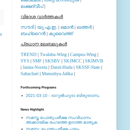
ലക്ഷദ്വീപ്
|
വിദേശ വാര്‍ത്തകള്‍
സൗദി
|
യു.എ.ഇ.
|
ഒമാന്‍
|
ഖത്തര്‍
|
ബഹ്റൈന്‍
|
കുവൈത്ത്
t
പ്രധാന ലേബലുകള്‍
TREND
|
Twalaba-Wing
|
Campus-Wing
|
SYS
|
SMF
|
SKSBV
|
SKJMCC
|
SKIMVB
|
Jamia-Nooria
|
Darul-Huda
|
SKSSF-State
|
Sahachari
|
Manushya-Jalika
|
Forthcoming Programs
2021-03-10 - ദാറുല്‍ഹുദാ ബിരുദദാനം
News Highlight
സമസ്ത പൊതുപരീക്ഷ സംവിധാനം
അക്കാദമിക രംഗത്തെ ഉദാത്ത മാതൃക
സമസ്ത: പൊതുപരീക്ഷ ഫലം