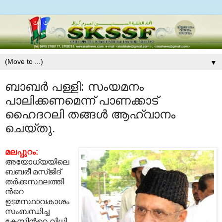
▼
ബാബര്‍ പള്ളി: സംയമനം
പാലിക്കണമെന്ന്‌ പാണക്കാട്‌
ഹൈദറലി തങ്ങള്‍ ആഹ്വാനം
ചെയ്തു.
മലപ്പുറം:
അയോധ്യയിലെ
ബബരീ മസ്ജിദ്‌
തര്‍ക്കസ്ഥലത്തി
ന്‍റെ
ഉടമസ്ഥാവകാശം
സംബന്ധിച്ച
കേസിന്‍റെ വിധി