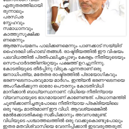
ഏതുതരത്തിലായി
രുന്നാലും
പരസ്പര
സ്നേഹവും
സമാധാനവും
കാത്തുസൂക്ഷിക്ക
ണമെന്നും
ആത്മസംയമനം പാലിക്കണമെന്നും പാണക്കാട് സയ്യിദ്‌
ഹൈദരലി ശിഹാബ്‌ തങ്ങള്‍. രാഷ്ട്രീയത്തില്‍ ഈ വിഷയം
പലവിധത്തില്‍ പ്രതിഫലിച്ചപ്പോഴും കേരളം നീതിയുടെയും
സൌഹാര്‍ദത്തിണ്റ്റെയും പക്ഷത്ത്‌ ഉറച്ചുനിന്നു.
കോടതിയുടെ തീര്‍പ്പിനു വിടുക എന്നതാണ്‌ ഒരു
ജനാധിപത്യ, മതേതര രാഷ്ട്രത്തില്‍ പ്രായോഗികവും
ഭരണഘടനാപരവുമായ മാര്‍ഗം. ഇന്ത്യന്‍ ഭരണഘടനയെ
അംഗീകരിക്കുന്ന ഓരോ പൌരനും കോടതിവിധി
മാനിക്കാന്‍ ബാധ്യസ്ഥനാണ്‌. വിധിയെ നീതിന്യായ
വ്യവസ്ഥയുടെ ഭാഗമായാണ്‌ കാണേണ്ടത്‌. പ്രധാനമന്ത്രി
ചൂണ്ടിക്കാണിച്ചതുപോലെ നീതിന്യായ പ്രക്രിയയിലെ
ഒരു ഘട്ടം മാത്രമാണ്‌ ഈ വിധി. ആവശ്യമെങ്കില്‍
മേല്‍ക്കോടതികളെ സമീപിക്കാനും അവസരമുണ്ട്‌.
വിധിയുടെ പശ്ചാത്തലത്തില്‍ ഒരു വാക്കുകൊണ്ടുപോലും
ഇതര മതവിശ്വാസിയെ വേദനിപ്പിക്കാന്‍ ഇടവരുത്തരുത്‌.