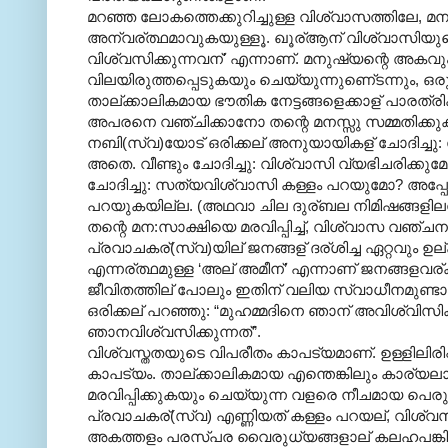
മറഞ്ഞ ലോകത്തെക്കുറിച്ചുള്ള വിശ്വാസത്തിലേ, 
അന്വര്ത്ഥമാവുകയുള്ളൂ. ഖൂര്ആന് വിശ്വാസിയുട
വിശ്വസിക്കുന്നവന്' എന്നാണ്. മനുഷ്യന്റെ അകവു
വിലയിരുത്തപ്പെടുകയും ചെയ്യുന്നുണെ്ടന്നും, ഒര
താല്ക്കാലികമായ ഭൗതിക നേട്ടങ്ങളെക്കാള് പാരത്
അപരനെ വഞ്ചിക്കാനോ തന്റെ മനസ്സു സമ്മതിക്കു
നബി(സ്വ)യോട് ഒരിക്കല് അനുയായികള് ചോദിച്ചു
അതെ. വീണ്ടും ചോദിച്ചു: വിശ്വാസി വ്യഭിചരിക്കു
ചോദിച്ചു: സത്യവിശ്വാസി കള്ളം പറയുമോ? അപ്പോള
പറയുകയില്ല. (അഥവാ ചില ദുര്ബല നിമിഷങ്ങളില
തന്റെ മന:സാക്ഷിയെ മരവിപ്പിച്ച്, വിശ്വാസ വഞ്
പ്രവാചകര്(സ്വ)യില് ജനങ്ങള് ദര്ശിച്ച ഏറ്റവും ഉ
എന്നര്ത്ഥമുള്ള ‘അല് അമീന്’ എന്നാണ് ജനങ്ങളവര്
ജീവിതത്തില് പോലും ഇതിന് വലിയ സ്വാധീനമുണ്
ഒരിക്കല് പറഞ്ഞു: “മുഹമ്മദിനെ ഞാന് അവിശ്വിസിക
ഞാനവിശ്വസിക്കുന്നത്”.
വിശ്വസ്തതയുടെ വിപരീതം കാപട്യമാണ്. ഉള്ളിലിരിപ
കാപട്യം. താല്ക്കാലികമായ എന്തെങ്കിലും കാര്യലാഭ
മരവിപ്പിക്കുകയും ചെയ്യുന്ന വളരെ നീചമായ പെരുമാ
പ്രവാചകര്(സ്വ) എണ്ണിയത് കള്ളം പറയല്, വിശ്വസ
അകത്തളം പരസ്പര വൈരുധ്യങ്ങളാല് കലഹപങ്കി