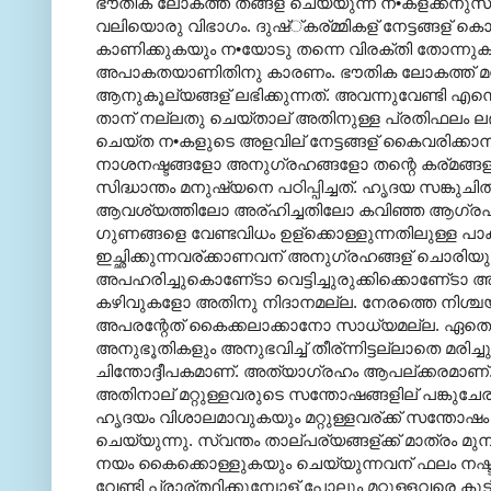
ഭൗതിക ലോകത്ത് തങ്ങള് ചെയ്യുന്ന ന•കള്ക്കനുസരിച
വലിയൊരു വിഭാഗം. ദുഷ്്കര്മ്മികള് നേട്ടങ്ങള്
കാണിക്കുകയും ന•യോടു തന്നെ വിരക്തി തോന്നുകയ
അപാകതയാണിതിനു കാരണം. ഭൗതിക ലോകത്ത് മനുഷ
ആനുകൂല്യങ്ങള് ലഭിക്കുന്നത്. അവന്നുവേണ്ടി എന്
താന് നല്ലതു ചെയ്താല് അതിനുള്ള പ്രതിഫലം ല
ചെയ്ത ന•കളുടെ അളവില് നേട്ടങ്ങള് കൈവരിക്കാനാ
നാശനഷ്ടങ്ങളോ അനുഗ്രഹങ്ങളോ തന്റെ കര്മങ്ങള
സിദ്ധാന്തം മനുഷ്യനെ പഠിപ്പിച്ചത്. ഹൃദയ സങ്കു
ആവശ്യത്തിലോ അര്ഹിച്ചതിലോ കവിഞ്ഞ ആഗ്രഹമ
ഗുണങ്ങളെ വേണ്ടവിധം ഉള്ക്കൊള്ളുന്നതിലുള്ള 
ഇച്ഛിക്കുന്നവര്ക്കാണവന് അനുഗ്രഹങ്ങള് ചൊരിയുന
അപഹരിച്ചുകൊണേ്ടാ വെട്ടിച്ചുരുക്കിക്കൊണേ്ടാ 
കഴിവുകളോ അതിനു നിദാനമല്ല. നേരത്തെ നിശ്ചയി
അപരന്റേത് കൈക്കലാക്കാനോ സാധ്യമല്ല. ഏതൊരു മന
അനുഭൂതികളും അനുഭവിച്ച് തീര്ന്നിട്ടല്ലാതെ മര
ചിന്തോദ്ദീപകമാണ്. അത്യാഗ്രഹം ആപല്ക്കരമാണ്
അതിനാല് മറ്റുള്ളവരുടെ സന്തോഷങ്ങളില് പങ്കുചേര
ഹൃദയം വിശാലമാവുകയും മറ്റുള്ളവര്ക്ക് സന്തോ
ചെയ്യുന്നു. സ്വന്തം താല്പര്യങ്ങള്ക്ക് മാത്ര
നയം കൈക്കൊള്ളുകയും ചെയ്യുന്നവന് ഫലം നഷ്ട
വേണ്ടി പ്രാര്ത്ഥിക്കുമ്പോള് പോലും മറ്റുള്ളവരെ കൂ