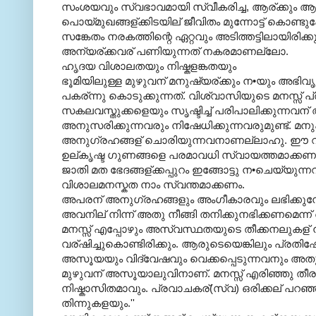
സംശയവും സ്വഭാവമായി സ്വീകരിച്ച, ആര്ക്കും ആ
പൊയ്മുഖങ്ങള്ക്കിടയില് ജീവിതം മുന്നോട്ട് കൊ
സങ്കേതം നരകത്തിന്റെ ഏറ്റവും അടിത്തട്ടിലായിരിക്ക
അന്യര്ക്കവര് പണിയുന്നത് നകരമാണല്ലോ.
ഹൃദയ വിശാലതയും നിഷ്കളങ്കതയും
ഭൂമിയിലുള്ള മുഴുവന് മനുഷ്യര്ക്കും ന•യും അ
പകര്ന്നു കൊടുക്കുന്നത്. വിശ്വാസിയുടെ മനസ്സ
സകലവസ്തുക്കളെയും സൃഷ്ടിച്ച് പരിപാലിക്കുന്നവന
അനുസരിക്കുന്നവരും നിഷേധിക്കുന്നവരുമുണ്ട്. 
അനുഗ്രഹങ്ങള് ചൊരിയുന്നവനാണല്ലാഹു. ഈ വി
ഉല്കൃഷ്ട ഗുണങ്ങളെ പരമാവധി സ്വായത്തമാക്കണമെ
ജാതി മത ഭേദങ്ങള്ക്കപ്പുറം ഇങ്ങോട്ടു ന•ചെയ്യുന
വിശാലമനസ്കത നാം സ്വന്തമാക്കണം.
അപരന് അനുഗ്രഹങ്ങളും അംഗീകാരവും ലഭിക്കുമ്
അവനില് നിന്ന് അതു നീങ്ങി തനിക്കുനഭിക്കണമെന
മനസ്സ് എപ്പോഴും അസ്വസ്ഥതയുടെ തീക്കനലുകള് 
വര്ഷിച്ചുകൊണ്ടിരിക്കും. ആരുടെയെങ്കിലും പ്
അസൂയയും വിദ്വേഷവും വെക്കപ്പെടുന്നവനും അതുകൊ
മുഴുവന് അസൂയാലുവിനാണ്. മനസ്സ് എരിഞ്ഞു തീര
നിഷ്കാസിതമാവും. പ്രവാചകര്(സ്വ) ഒരിക്കല് പറ
തിന്നുകളയും.''