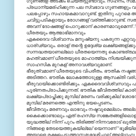
ഗുണങ്ങള് അടക്കം ചെയ്തിട്ടുണ്ടാവും. സഹനം, സമച
പ്രധാന്യമര്ഹിക്കുന്ന പല സ്വഭാവ ഗുണങ്ങളും വ
പലപ്പോഴും സഹായകമാവാറുണ്ട്. ഇതിനു പുറമെ 
ചവിട്ടുപടികളായും രോഗങ്ങള് വര്ത്തിക്കാറുണ്ട്. 
അവന് ദോഷങ്ങള് പൊറുക്കാന് കാരണമാവുമെന്ന്് പ
ധീരതയും ആത്മാഭിമാനവും
ഏകദൈവ വിശ്വാസം മനുഷ്യനു പകരുന്ന ഏറ്റവും
ധാര്ഢ്യവും. ഒരാള് തന്റെ ഉദ്ദേശ്യ ലക്ഷ്യങ്ങള്ക്
സന്നദ്ധതയാണല്ലോ ധീരതയെന്നതു കൊണ്ടര്ത്ഥമാക്
മഹത്വമാണ് ധീരതയുടെ മാഹാത്മ്യം നിശ്ചയിക്കുന്ന
സാഹസിക മുറകള് അനാവശ്യവുമാണ്.
ഭീരുത്വമാണ് ധീരതയുടെ വിപരീതം. ഭൗതിക നഷ്ടങ്ങള
അടിത്തറ. ഭൗതിക ലോകത്തോടുള്ള ആസക്തി വര്ധിക
ഭീരുവായിക്കൊണ്ടിരിക്കും. ഏകദൈവവിശ്വസവും 
പൂര്ണതപ്രാപിക്കുന്നത്. ഭൗതിക ജീവിതത്തില് കാര
ലക്ഷ്യപ്രാപ്തിക്കു മുമ്പില് മരണം വരിക്കുകില് 
മുമ്പില് മരണത്തെ എന്തിനു ഭയപ്പെടണം.
ജീവിതവും മരണവും ലാഭവും നഷ്ടവുമെല്ലാം അല്ല
കൈക്കൊണ്ടാലും ഏത് രഹസ്യ സങ്കേതങ്ങളിലൊളി
യുദ്ധത്തില് നിന്ന് പുറം തിരിഞ്ഞ് നിന്നവരോട് ഖു
നിങ്ങളെ തേടയെത്തുകയില്ലേ''യെന്നാണ് ''ഭൂമിയ
അയാളെ രക്ഷപ്പെടുത്താനുമുദ്ദേശിച്ചാല് അല്ലാഹു