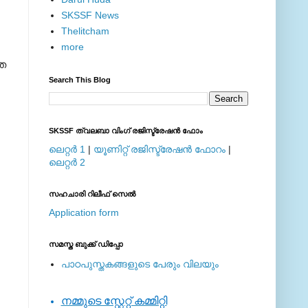
SKSSF News
Thelitcham
more
ഗത
Search This Blog
SKSSF ത്വലബാ വിംഗ് രജിസ്ട്രേഷന്‍ ഫോം
ലെറ്റര്‍ 1
|
യൂണിറ്റ് രജിസ്ട്രേഷന്‍ ഫോറം
|
ലെറ്റര്‍ 2
സഹചാരി റിലീഫ് സെല്‍
Application form
സമസ്ത ബുക്ക് ഡിപ്പോ
പാഠപുസ്തകങ്ങളുടെ പേരും വിലയും
നമ്മുടെ സ്റ്റേറ്റ് കമ്മിറ്റി