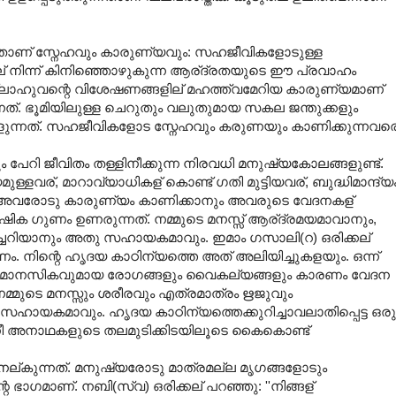
െട്ടതാണ് സ്നേഹവും കാരുണ്യവും: സഹജീവികളോടുള്ള
ല് നിന്ന് കിനിഞ്ഞൊഴുകുന്ന ആര്ദ്രതയുടെ ഈ പ്രവാഹം
്ലാഹുവന്റെ വിശേഷണങ്ങളില് മഹത്ത്വമേറിയ കാരുണ്യമാണ്
ന്നത്. ഭൂമിയിലുള്ള ചെറുതും വലുതുമായ സകല ജന്തുക്കളും
ളുന്നത്. സഹജീവികളോട സ്നേഹവും കരുണയും കാണിക്കുന്നവര
ം പേറി ജീവിതം തള്ളിനീക്കുന്ന നിരവധി മനുഷ്യകോലങ്ങളുണ്ട്.
്, മാറാവ്യാധികള് കൊണ്ട് ഗതി മുട്ടിയവര്, ബുദ്ധിമാന്ദ്യ
...... അവരോടു കാരുണ്യം കാണിക്കാനും അവരുടെ വേദനകള്
ുഷിക ഗുണം ഉണരുന്നത്. നമ്മുടെ മനസ്സ് ആര്ദ്രമയമാവാനും,
്ചറിയാനും അതു സഹായകമാവും. ഇമാം ഗസാലി(റ) ഒരിക്കല്
കണം. നിന്റെ ഹൃദയ കാഠിന്യത്തെ അത് അലിയിച്ചുകളയും. ഒന്ന്
വും മാനസികവുമായ രോഗങ്ങളും വൈകല്യങ്ങളും കാരണം വേദന
നമ്മുടെ മനസ്സും ശരീരവും എത്രമാത്രം ഋജുവും
ഹായകമാവും. ഹൃദയ കാഠിന്യത്തെക്കുറിച്ചാവലാതിപ്പെട്ട ഒരു
 നീ അനാഥകളുടെ തലമുടിക്കിടയിലൂടെ കൈകൊണ്ട്
ല്കുന്നത്. മനുഷ്യരോടു മാത്രമല്ല മൃഗങ്ങളോടും
 ഭാഗമാണ്. നബി(സ്വ) ഒരിക്കല് പറഞ്ഞു: ''നിങ്ങള്