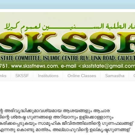
inks
SKSSF
Institutions
Online Classes
Samastha
ന്റെ അഭിവൃദ്ധിക്കുമാവശ്യമായ ആശയങ്ങളും ആചാര
ന്റെ ശ്രേഷ്ഠ ഗുണങ്ങളെ അറിയാനും ഉള്ക്കൊള്ളാനും
ീകരിക്കപ്പെടുകയും സാമൂഹിക ജീവിതത്തിലതിന്റെ ഗുണഫലങ്ങള്
എന്നതു കൊണ്ടു മാത്രം, അല്ലാഹുവിന്റെ ഉല്കൃഷ്ടഗുണങ്ങള്