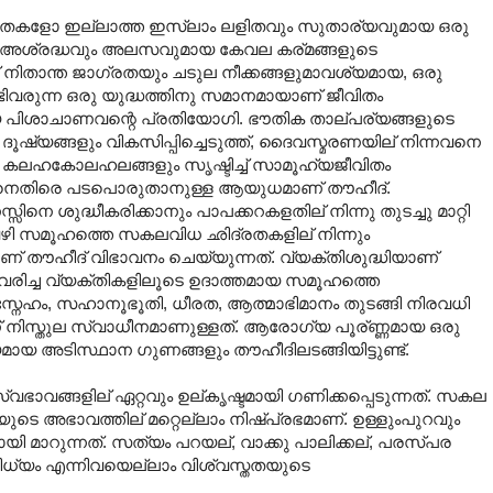
ളോ ഇല്ലാത്ത ഇസ്ലാം ലളിതവും സുതാര്യവുമായ ഒരു
ന്നത്. അശ്രദ്ധവും അലസവുമായ കേവല കര്മങ്ങളുടെ
്ച് നിതാന്ത ജാഗ്രതയും ചടുല നീക്കങ്ങളുമാവശ്യമായ, ഒരു
ണ്ടിവരുന്ന ഒരു യുദ്ധത്തിനു സമാനമായാണ് ജീവിതം
ായ പിശാചാണവന്റെ പ്രതിയോഗി. ഭൗതിക താല്പര്യങ്ങളുടെ
ൂഷ്യങ്ങളും വികസിപ്പിച്ചെടുത്ത്, ദൈവസ്മരണയില് നിന്നവനെ
ും കലഹകോലഹലങ്ങളും സൃഷ്ടിച്ച് സാമൂഹ്യജീവിതം
തിനെതിരെ പടപൊരുതാനുള്ള ആയുധമാണ് തൗഹീദ്.
ിനെ ശുദ്ധീകരിക്കാനും പാപക്കറകളതില് നിന്നു തുടച്ചു മാറ്റി
വഴി സമൂഹത്തെ സകലവിധ ഛിദ്രതകളില് നിന്നും
ാണ് തൗഹീദ് വിഭാവനം ചെയ്യുന്നത്. വ്യക്തിശുദ്ധിയാണ്
 കൈവരിച്ച വ്യക്തികളിലൂടെ ഉദാത്തമായ സമൂഹത്തെ
ം, സ്നേഹം, സഹാനൂഭൂതി, ധീരത, ആത്മാഭിമാനം തുടങ്ങി നിരവധി
ന് നിസ്തുല സ്വാധീനമാണുള്ളത്. ആരോഗ്യ പൂര്ണ്ണമായ ഒരു
്യമായ അടിസ്ഥാന ഗുണങ്ങളും തൗഹീദിലടങ്ങിയിട്ടുണ്ട്.
വങ്ങളില് ഏറ്റവും ഉല്കൃഷ്ടമായി ഗണിക്കപ്പെടുന്നത്. സകല
െ അഭാവത്തില് മറ്റെല്ലാം നിഷ്പ്രഭമാണ്. ഉള്ളുംപുറവും
ി മാറുന്നത്. സത്യം പറയല്, വാക്കു പാലിക്കല്, പരസ്പര
്നിധ്യം എന്നിവയെല്ലാം വിശ്വസ്തതയുടെ