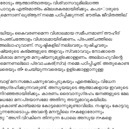
രോടും ആത്മാര്ത്ഥതയും വിശ്വാസവുമില്ലാത്ത
ണ്ടുപോവുക എത്രമാത്രം ക്ലേശകരമായിരിക്കും. കപട•ാരുടെ
ുമെന്നാണ് ഖുര്ആന് നമ്മെ പഠിപ്പിക്കുന്നത്. ഭൗതിക ജീവിതത്തില്
ഭിവൃദ്ധിയും കൈവരണമെന്ന വിശാലമായ സമീപനമാണ് തൗഹീദ്
് പ്രപഞ്ചത്തോളം വിശാലമായിരിക്കണം. പ്രപഞ്ചത്തിലെ
് അല്ലാഹുവാണ്. സൃഷ്ടികളില് നല്ലവരും ദുഷിച്ചവരും
മനുഷ്യരുടെ കര്മങ്ങളുടെ അളവും സ്വഭാവവും നോക്കാതെ
ശാല മനസ്കത മനുഷ്യനുമുള്ക്കൊള്ളണം. അല്ലാഹുവിന്റെ
ന്നണല്ലോ പ്രവാചകര്(സ്വ) നമ്മെ പഠിപ്പിച്ചത്. അതുകൊണ്ട
്നവരെയും തി• ചെയ്യുന്നവരെയും ഉള്ക്കൊള്ളാനുള്ള
പോള് മന:സങ്കോചമനുഭവപ്പെടുകയും ഏതെങ്കിലും വിധേന
്ന് ആഗ്രഹിക്കുന്നവരുണ്ട്. അസൂയയുടെ ആത്മാക്കളായ ഇവരുടെ
നിറഞ്ഞതായിരിക്കും. കാരണം ദൈവാനുഗ്രഹം ജനങ്ങളുടെ മേല
രതിഷേധമോ മന:പ്രയാസമോ അതിനു തടസ്സമാവുകയില്ല.
ണ്ട് കാര്യമായ കോട്ടമൊന്നുമുണ്ടാവില്ല. നഷ്ടവും കോട്ടവു
ുന്നതോടൊപ്പം അവന്റെ മനസ്സിലെ ന•കളോരോന്നും
ഞ്ഞു: ''അഗ്നി വിറകിനെ തിന്നുന്ന പോലെ അസൂയ ന•കളെ