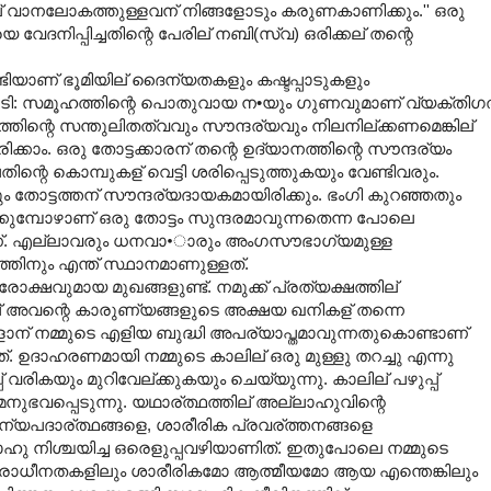
 വാനലോകത്തുള്ളവന് നിങ്ങളോടും കരുണകാണിക്കും.'' ഒരു
യെ വേദനിപ്പിച്ചതിന്റെ പേരില് നബി(സ്വ) ഒരിക്കല് തന്റെ
ിയാണ് ഭൂമിയില് ദൈന്യതകളും കഷ്ടപ്പാടുകളും
ുപടി: സമൂഹത്തിന്റെ പൊതുവായ ന•യും ഗുണവുമാണ് വ്യക്തി
തിന്റെ സന്തുലിതത്വവും സൗന്ദര്യവും നിലനില്ക്കണമെങ്കില്
ം. ഒരു തോട്ടക്കാരന് തന്റെ ഉദ്യാനത്തിന്റെ സൗന്ദര്യം
ലതിന്റെ കൊമ്പുകള് വെട്ടി ശരിപ്പെടുത്തുകയും വേണ്ടിവരും.
ം തോട്ടത്തന് സൗന്ദര്യദായകമായിരിക്കും. ഭംഗി കുറഞ്ഞതും
ുമ്പോഴാണ് ഒരു തോട്ടം സുന്ദരമാവുന്നതെന്ന പോലെ
ാണ്. എല്ലാവരും ധനവാ•ാരും അംഗസൗഭാഗ്യമുള്ള
്തിനും എന്ത് സ്ഥാനമാണുള്ളത്.
ക്ഷവുമായ മുഖങ്ങളുണ്ട്. നമുക്ക് പ്രത്യക്ഷത്തില്
 അവന്റെ കാരുണ്യങ്ങളുടെ അക്ഷയ ഖനികള് തന്നെ
ള്ളാന് നമ്മുടെ എളിയ ബുദ്ധി അപര്യാപ്തമാവുന്നതുകൊണ്ടാണ്
്. ഉദാഹരണമായി നമ്മുടെ കാലില് ഒരു മുള്ളു തറച്ചു എന്നു
് വരികയും മുറിവേല്ക്കുകയും ചെയ്യുന്നു. കാലില് പഴുപ്പ്
ുഭവപ്പെടുന്നു. യഥാര്ത്ഥത്തില് അല്ലാഹുവിന്റെ
ന്യപദാര്ത്ഥങ്ങളെ, ശാരീരിക പ്രവര്ത്തനങ്ങളെ
ാഹു നിശ്ചയിച്ച ഒരെളുപ്പവഴിയാണിത്. ഇതുപോലെ നമ്മുടെ
ും പരാധീനതകളിലും ശാരീരികമോ ആത്മീയമോ ആയ എന്തെങ്കിലും