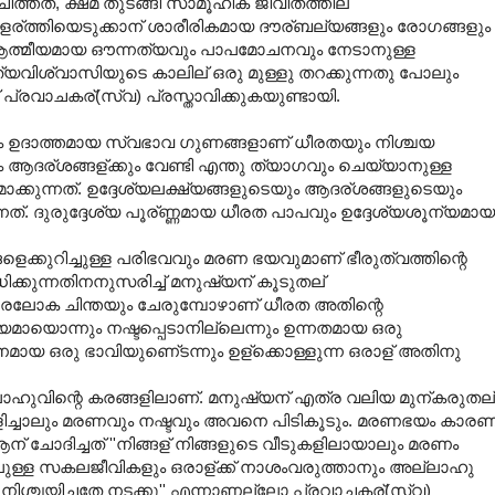
ിത്തത, ക്ഷമ തുടങ്ങി സാമൂഹിക ജീവിതത്തില്
ളര്ത്തിയെടുക്കാന് ശാരീരികമായ ദൗര്ബല്യങ്ങളും രോഗങ്ങളും
ആത്മീയമായ ഔന്നത്യവും പാപമോചനവും നേടാനുള്ള
സത്യവിശ്വാസിയുടെ കാലില് ഒരു മുള്ളു തറക്കുന്നതു പോലും
്രവാചകര്(സ്വ) പ്രസ്താവിക്കുകയുണ്ടായി.
 ഉദാത്തമായ സ്വഭാവ ഗുണങ്ങളാണ് ധീരതയും നിശ്ചയ
കും ആദര്ശങ്ങള്ക്കും വേണ്ടി എന്തു ത്യാഗവും ചെയ്യാനുള്ള
കുന്നത്. ഉദ്ദേശ്യലക്ഷ്യങ്ങളുടെയും ആദര്ശങ്ങളുടെയും
ത്. ദുരുദ്ദേശ്യ പൂര്ണ്ണമായ ധീരത പാപവും ഉദ്ദേശ്യശൂന്യമായ
െക്കുറിച്ചുള്ള പരിഭവവും മരണ ഭയവുമാണ് ഭീരുത്വത്തിന്റെ
്കുന്നതിനനുസരിച്ച് മനുഷ്യന് കൂടുതല്
പരലോക ചിന്തയും ചേരുമ്പോഴാണ് ധീരത അതിന്റെ
്യമായൊന്നും നഷ്ടപ്പെടാനില്ലെന്നും ഉന്നതമായ ഒരു
ശോഭനമായ ഒരു ഭാവിയുണെ്ടന്നും ഉള്ക്കൊള്ളുന്ന ഒരാള് അതിനു
ാഹുവിന്റെ കരങ്ങളിലാണ്. മനുഷ്യന് എത്ര വലിയ മുന്കരുതല്
ച്ചാലും മരണവും നഷ്ടവും അവനെ പിടികൂടും. മരണഭയം കാരണ
ര്ആന് ചോദിച്ചത് ''നിങ്ങള് നിങ്ങളുടെ വീടുകളിലായാലും മരണം
ിലുള്ള സകലജീവികളും ഒരാള്ക്ക് നാശംവരുത്താനും അല്ലാഹു
 നിശ്ചയിച്ചതേ നടക്കൂ'' എന്നാണല്ലോ പ്രവാചകര്(സ്വ)