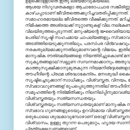
ഉള്ക്കൊള്ളാതെ ഇതു ലഭ്യമാവുകയില്ല.
ആശയ നിഗൂഢതകളോ ആചാരോപചാര സങ്കീര്ണ്ണതക
കാഴ്ചപ്പാടാണ് ജീവിതത്തെക്കുറിച്ചവതരിപ്പിക്കു
സമാഹാരമായല്ല ജീവിതത്തെ വീക്ഷിക്കുന്നത്. മറിച
നിമിഷത്തെ അശ്രദ്ധക്ക് നൂറ്റാണ്ടുകള് വില നല്കേ
വിലയിരുത്തപ്പെടുന്നത്. മനുഷ്യന്റെ ജ•വൈരിയ
പേരില് സൃഷ്ടി സഹചമായ ചാപല്യങ്ങളും സ്വഭാവ ദ
അടര്ത്തിയെടുക്കുന്നതിലും, പരസ്പര വിദ്വേഷവ
നരകതുല്യമാക്കുന്നതിലുമാണവന്റെ വിജയം. ഇ
മാനുഷിക ദൗര്ബല്യങ്ങളെ നിയന്ത്രിച്ചുകൊണ്ട് മനസ്സ
സുകൃതങ്ങളാല് സല്ഗുണ സമ്പന്നമാക്കാനും അതു
കാത്തുസൂക്ഷിക്കാനുമുതകുന്ന നിയമനിര്ദ്ദേശങ്ങള
തൗഹീദിന്റെ പ്രഥമ ശ്രദ്ധാകേന്ദ്രം. മനഃശുദ്ധി
സൃഷ്ടിച്ചെടുക്കാന് സാധിക്കും. വിശ്വസ്തത, വിനയ
സ്വഭാവഗുണങ്ങള് രൂപപ്പെടുത്തുന്നതില് തൗഹീദി
സമൂഹത്തിന്റെ നിര്മ്മിതിക്കും നിലനില്പ്പിനുമാവശ
വിശ്വസ്തതയും സത്യസന്ധതയും
വിശ്വസ്തതയും സത്യസന്ധതയുമാണ് മാനുഷിക സ്വഭാ
സ്വഭാവ ഗുണങ്ങളുടെയും ഉറവിടമായ വിശ്വസ്തതയുട
ഒരുപോലെ ശുദ്ധമാവുമ്പോഴാണ് ഒരാള് വിശ്വസ്തനായ
വിശ്വാസം, ഉള്ളു തുറന്ന പെരുമാറ്റം, ഹൃദയ സാന
പ്രത്യക്ഷഗുണങ്ങളാണ്.