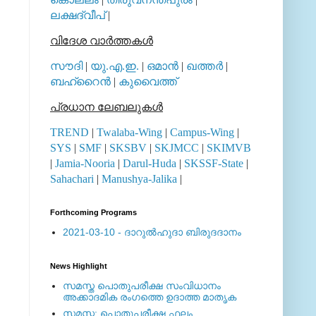
ലക്ഷദ്വീപ്
|
വിദേശ വാര്‍ത്തകള്‍
സൗദി
|
യു.എ.ഇ.
|
ഒമാന്‍
|
ഖത്തര്‍
|
ബഹ്റൈന്‍
|
കുവൈത്ത്
പ്രധാന ലേബലുകള്‍
TREND
|
Twalaba-Wing
|
Campus-Wing
|
SYS
|
SMF
|
SKSBV
|
SKJMCC
|
SKIMVB
|
Jamia-Nooria
|
Darul-Huda
|
SKSSF-State
|
Sahachari
|
Manushya-Jalika
|
Forthcoming Programs
2021-03-10 - ദാറുല്‍ഹുദാ ബിരുദദാനം
News Highlight
സമസ്ത പൊതുപരീക്ഷ സംവിധാനം
അക്കാദമിക രംഗത്തെ ഉദാത്ത മാതൃക
സമസ്ത: പൊതുപരീക്ഷ ഫലം