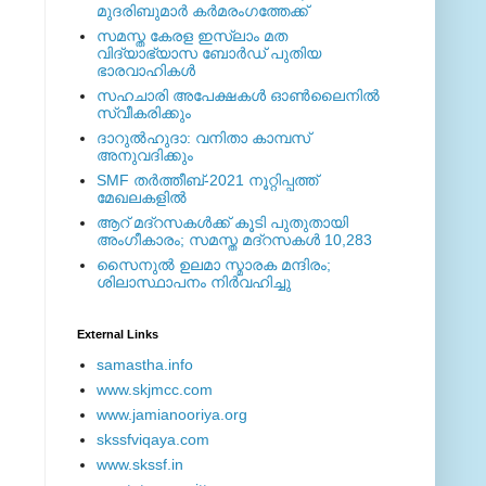
മുദരിബുമാര്‍ കര്‍മരംഗത്തേക്ക്
സമസ്ത കേരള ഇസ്ലാം മത
വിദ്യാഭ്യാസ ബോര്‍ഡ് പുതിയ
ഭാരവാഹികള്‍
സഹചാരി അപേക്ഷകൾ ഓൺലൈനിൽ
സ്വീകരിക്കും
ദാറുല്‍ഹുദാ: വനിതാ കാമ്പസ്
അനുവദിക്കും
SMF തര്‍ത്തീബ്-2021 നൂറ്റിപ്പത്ത്
മേഖലകളില്‍
ആറ് മദ്റസകള്‍ക്ക് കൂടി പുതുതായി
അംഗീകാരം; സമസ്ത മദ്റസകള്‍ 10,283
സൈനുല്‍ ഉലമാ സ്മാരക മന്ദിരം;
ശിലാസ്ഥാപനം നിര്‍വഹിച്ചു
External ‎Links
samastha.info
www.skjmcc.com
www.jamianooriya.org
skssfviqaya.com
www.skssf.in