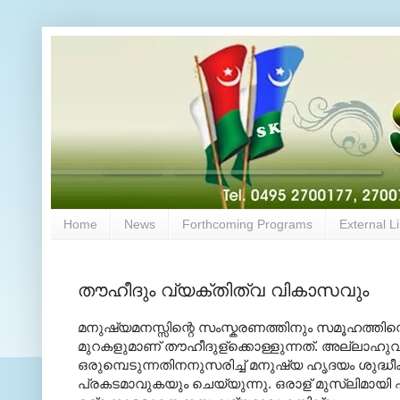
Home
News
Forthcoming Programs
External L
തൗഹീദും വ്യക്തിത്വ വികാസവും
മനുഷ്യമനസ്സിന്റെ സംസ്കരണത്തിനും സമൂഹത്തി
മുറകളുമാണ് തൗഹീദുള്ക്കൊള്ളുന്നത്. അല്ലാഹുവി
ഒരുമ്പെടുന്നതിനനുസരിച്ച് മനുഷ്യ ഹൃദയം ശുദ്ധ
പ്രകടമാവുകയും ചെയ്യുന്നു. ഒരാള് മുസ്ലിമായി 