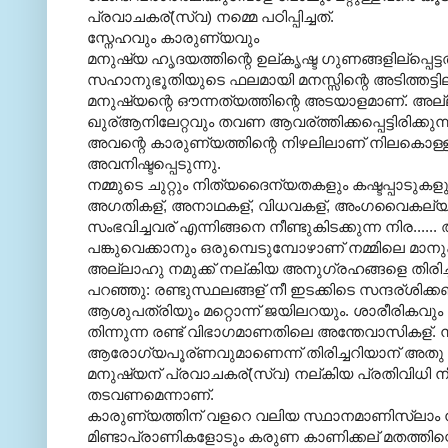
പ്രവാചകര്(സ്വ) നമ്മെ പഠിപ്പിച്ചത്.
സ്നേഹവും കാരുണ്യവും
മനുഷ്യ ഹൃദയത്തിന്റെ ഉല്കൃഷ്ട ഗുണങ്ങളില്പ്പ
സഹാനുഭൂതിയുടെ ഫലമായി മനസ്സിന്റെ അടിത്തട്ടി
മനുഷ്യന്റെ ഔന്നത്യത്തിന്റെ അടയാളമാണ്. അല
ഖുര്ആനിലേറ്റവും തവണ ആവര്ത്തിക്കപ്പെട്ടിരിക്കു
അവന്റെ കാരുണ്യത്തിന്റെ നിഴലിലാണ് നിലകൊള്
അവനിഷ്ടപ്പെടുന്നു.
നമ്മുടെ ചുറ്റും നിത്യദൈന്യതകളും കഷ്ടപ്പാടുകളു
അഗതികള്, അനാഥകള്, വിധവകള്, അംഗവൈകല്യമുള്ളവര
സംഭവിച്ചവര് എന്നിങ്ങനെ നീണ്ടുകിടക്കുന്ന നിര
പങ്കുവെക്കാനും ഒരുമ്പെടുമ്പോഴാണ് നമ്മിലെ മാന
അല്ലാഹു നമുക്ക് നല്കിയ അനുഗ്രഹങ്ങളെ തിരിച
പറഞ്ഞു: രണ്ടുസ്ഥലങ്ങള് നീ ഇടക്കിടെ സന്ദര്ശിക്
ആശുപത്രിയും മറ്റൊന്ന് ജയിലറയും. ശാരീരിക
തിന്നുന്ന രണ്ട് വിഭാഗമാണതിലെ അന്തേവാസികള്. 
ആരോഗ്യപൂര്ണവുമാണെന്ന് തിരിച്ചറിയാന് അതു സ
മനുഷ്യന് പ്രവാചകര്(സ്വ) നല്കിയ പ്രതിവിധി
തടവണമെന്നാണ്.
കാരുണ്യത്തിന് വളറെ വലിയ സ്ഥാനമാണിസ്ലാം ന
മിണ്ടാപ്രാണികളോടും കരുണ കാണിക്കല് മതത്തിന്റെ