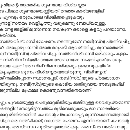
മനുഷ്യന്റെ ആന്തരിക ഗുണമായ വിശ്വസ്തത
െ പ്രഥമ ഗുണമായെണ്ണിയത് 'മറഞ്ഞ കാര്യങ്ങളില്
ം പുറവും ഒരുപോലെ വീക്ഷിക്കപ്പെടുകയും
ുനാള് സത്യം വെളിച്ചത്തു വരുമെന്നു ബോധ്യമുള്ള,
രിക നേട്ടങ്ങള്ക്ക് മുന്ഗണന നല്കുന്ന ഒരാളെ കളവു പറയാനോ,
കയില്ല.
: സത്യവിശ്വാസി മോഷണം നടത്തുമോ? നബി(സ്വ) പ്രതിവചിച്ച
മോ? അപ്പോഴും നബി അതേ മറുപടി ആവര്ത്തിച്ചു. മൂന്നാമതായി
് നബി(സ്വ) പ്രതിവചിച്ചു. സത്യവിശ്വാസി ഒരിക്കലും കള്ളം
വനില് നിന്ന് വ്യഭിചാരമോ മോഷണമോ സംഭവിച്ചാല് പോലും
ചനയായ കളവ് അവനില് നിന്നൊരിക്കലും ഉണ്ടാവുകയില്ല.
ല്കൃഷ്ടമായ ഗുണം വിശ്വസ്തതയായിരുന്നു. വിശ്വസ്തന്
ക്ക് നല്കിപ്പോന്ന സ്ഥാനപ്പേര്. നബി(സ്വ)യുടെ പ്രബോധന
ടായിരുന്നു. നബി(സ്വ)യുടെ കൊടിയ ശത്രുവായ അബൂജഹ്ല്
്കുന്നില്ല. മുഹമ്മദ് കൊണ്ടുവന്നതിനെയാണ്
്പും പുറമെയുള്ള പെരുമാറ്റരീതിയും തമ്മിലുള്ള വൈരുധ്യമാണ്
ങ്ങളില് നോട്ടമിട്ട് സത്യം മൂടിവെക്കുകയും മന:സാക്ഷിയെ
റ്റ രീതിയാണിത്. കപടന്റെ പ്രധാനപ്പെട്ട മൂന്ന് ലക്ഷണങ്ങളായി
ിച്ചവരെ വഞ്ചിക്കല്, വാഗ്ദത്ത ലംഘനം എന്നിവയാണ്. കപടന്റെ
ലവും അസ്വസ്ഥ പൂരിതവുമായിരിക്കും. പരസ്പര വഞ്ചനയും