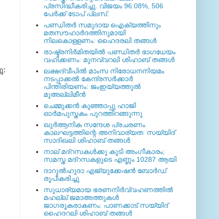
പ്രസിദ്ധീകരിച്ചു. വിജയം 96.08%, 506
പേര്‍ക്ക് ടോപ് പ്ലസ്.
പണ്ഡിതര്‍ സമുദായ ഐക്യത്തിനും
മതസൗഹാര്‍ദത്തിനുമായി
നിലകൊള്ളണം: ഹൈദരലി തങ്ങള്‍
രാഷ്ട്രനിര്‍മിതയില്‍ പണ്ഡിതര്‍ ഭാഗധേയം
വഹിക്കണം: മുനവ്വറലി ശിഹാബ് തങ്ങള്‍
ു:
ലക്ഷദ്വീപില്‍ മാംസ നിരോധനനിയമം
നടപ്പാക്കല്‍ കേന്ദ്രസര്‍ക്കാര്‍
പിന്തിരിയണം: ജംഇയ്യത്തുല്‍
മുഅല്ലിമീന്‍
ചെമ്മുക്കന്‍ കുഞ്ഞാപ്പു ഹാജി
ഓര്‍മപുസ്തകം പുറത്തിറങ്ങുന്നു
ഖുര്‍ആനിക സന്ദേശ പ്രചരണം
കാലഘട്ടത്തിന്റെ അനിവാര്യത: സയ്യിദ്
സാദിഖലി ശിഹാബ് തങ്ങള്‍
നാല് മദ്‌റസകള്‍ക്കു കൂടി അംഗീകാരം;
സമസ്ത മദ്‌റസകളുടെ എണ്ണം 10287 ആയി
ദാറുല്‍ഹുദാ എജ്യുക്കേഷന്‍ ബോര്‍ഡ്
രൂപീകരിച്ചു
സുധാര്യമായ ഭരണനിര്‍വ്വഹണത്തില്‍
മഹല്ല് ജമാഅത്തുകള്‍
ജാഗരൂകരാകണം: പാണക്കാട് സയ്യിദ്
ഹൈദറലി ശിഹാബ് തങ്ങള്‍