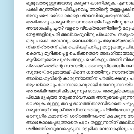
ഭൂമുഖത്തുള്ളവയോടു കരുണ കാണിക്കുക. എന്നാല്
പക്ഷി കുഞ്ഞിനെ പിടിച്ചുവെച്ച് അതിന്റെ തള്ളപ്പക്ഷി
അനുചര•ാരിലൊരാളെ ശ്വാസിക്കുകയുണ്ടായി.
അല്ലാഹു കാരുണ്യവാനാണെങ്കില് എന്തിനു വേണ്ട
അവശേഷിപ്പിച്ചത്? വളരെ വ്യക്തമാണിതിന്റെ മറ
നേട്ടങ്ങളിലുപരി അല്ലാഹുവിനു പ്രധാനം. സമൂഹത്
ഒരു പക്ഷെ രോഗവും വൈകല്യവും ആവശ്യമായിരിക്കാ
നിലനിര്ത്താന് ചില ചെടികള് പറിച്ചു മാറ്റുകയും ചി
കൊമ്പു മുറിക്കപ്പെട്ട ചെടിക്കതൊര അഭംഗിയായാലു
കൂടിയതുമായ പുഷ്പങ്ങളും ചെടികളും അണി നിരക്ക
പ്രപഞ്ചത്തിന്റെ സൗന്ദര്യം വൈരുധ്യങ്ങളില
സുന്ദര•ാരുമായാല് പിന്നെ ധനത്തിനും സൗന്ദര്യത
അല്ലാഹുവിന്റെ കാരുണ്യത്തിന് പ്രത്യക്ഷവും പരോ
ആപല്ക്കരവും വേദനാജകവുമായി തോന്നുന്നവയില്
അന്തര്ലീനമായി കിടക്കുന്നുണ്ടാവാം. അതുള്ക്കൊ
പ്രഥമ ദൃഷ്ട്യാ നമുക്കസ്വസ്ഥത അനുഭവപ്പെടുന്നത
വെക്കുക. മുള്ളു തറച്ച ഭാഗത്ത് താമസിയാതെ പഴുപ്പ
വരുമ്പോള് നമുക്ക് അസ്വസ്ഥതയും പ്രിതിഷേധവുമന
ഒരനുഗ്രഹമാണിത്. ശരീരത്തിനകത്ത് കടക്കുന്ന അ
അലങ്കോലപ്പെടുത്താതെ പുറം തള്ളുന്നതിന് അല്ല
ശരീരത്തിലനുഭവപ്പെടുന്ന ഒട്ടുമിക്ക വേദനകളില