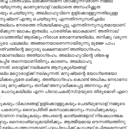
്ച് പ്രതിഫലം ലഭിക്കണമെന്ന് ശഠിക്കുന്നവരാണ് നമ്മില്
 കൊയ്യുന്നതു കാണുമ്പോള് വല്ലാതെ അസഹിഷ്ണുത
ും ചെയ്യുന്നു. അല്ലാഹുവിനെ ഉള്ക്കൊള്ളുന്നതിലുള്ള
്യന് എന്തു ചെയ്യുന്നു എന്നതിനനുസരിച്ചല്ല
തെല്ലാം നേരത്തെ നിശ്ചയിക്കപ്പെട്ടു എന്നതിനനുസൃതമായാണ്.
ഭിക്കുന്ന ലോകം ഇതല്ല. പാരത്രിക ലോകമാണ്. അതിനാല്
വത്തതില് ആര്ക്കും നിരാശ തോന്നേണ്ടതില്ല. തനിക്കു വരുന്ന
ുടെ ഫലമല്ല. അങ്ങനെയാണെന്നായിരുന്നു മുജ്ജ• പാപ
ചിതത്വത്തിന്റെ മറ്റൊരു ലക്ഷണമാണ് അത്യാഗ്രഹം.
ാണല്ലോ അത്യാഗ്രഹം. അല്ലാഹുവിന്റെ ശ്രേഷ്ഠ
പാകപ്പിഴ തന്നെയാണിതിനും കാരണം. അല്ലാഹു
്നത്. ഒരാള്ക്ക് നല്കേണ്ട ആനുകൂല്യങ്ങള്
അല്ല മറ്റൊരാള്ക്ക് നല്കുന്നത്. മനുഷ്യന്റെ യോഗ്യതയോ
ക്കപ്പെട്ടതേ ലഭിക്കൂ. അത്യാഗ്രഹം കൊണ്ട് അധികം നേടാനോ
ുഷ്യനും തനിക്ക് അനുവദിക്കപ്പെട്ട അന്നവും മറ്റ്
ിച്ചു പോവുകയില്ല എന്ന പ്രവാചകര്(സ്വ)യുടെ തിരുമൊഴി ഏറെ
.
ുകയും വികാരങ്ങള് ഉള്ക്കൊള്ളുകയും ചെയ്യുമ്പോള് നമ്മുടെ
ഷം പകരാനും ദൈവപ്രീതി കരസ്ഥമാക്കാനും സാധിക്കുകയും
ം മുന്ഗണന നല്കുകയും അപരന്റെ കാര്യങ്ങളോട് നിഷേധാത്മക
വും നൈരാശ്യവുമായിരിക്കും. ആത്മീയമായ ഔന്നത്യത്തിനു
ടി ഉള്പ്പെടുത്തുന്നതാണ് ഫലപ്രാപ്തിക്ക് കൂടുതല് ഉചിതമെന്നാണ്