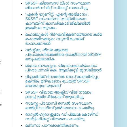
SKSSF ക്യാമ്പസ് വിംഗ് സംസ്ഥാന
ലീഡേർസ് മീറ്റ് 'ഡിബറ്റ്' സമാപിച്ചു
'എന്റെ യൂണിറ്റ്, എന്റെ അഭിമാനം';
SKSSF സംഘടനാ ശാക്തീകരണ
കാമ്പയിന് കാസര്‍കോട് ജില്ലയില്‍
ഉജ്ജ്വല തുടക്കം
മഹല്ലുകള്‍ ദീര്‍ഘവീക്ഷണത്തോടെ കര്‍മ
രംഗത്തിറങ്ങുക: സുന്നി മഹല്ല്
ഫെഡറേഷന്‍
വര്‍ഗ്ഗീയ, തീവ്ര ആശയ
പ്രചാരകര്‍ക്കെതിരെ താക്കീതായി SKSSF
മനുഷ്യജാലിക
്
മാനവ സൗഹൃദം പ്രവാചകാധ്യാപനം:
പ്രൊഫസർ കെ. ആലിക്കുട്ടി മുസ്ലിയാർ
റിപ്പബ്ലിക് ദിനത്തില്‍ ബസ് കാത്തിരിപ്പു
കേന്ദ്രം ഉദ്ഘാടനം ചെയ്ത്‌ SKSSF
കാന്തപുരം യൂണിറ്റ്
്
SKSSF വിഖായ ആക്റ്റീവ് വിങ് നാലാം
ബാച്ച് രജിസ്‌ട്രേഷന് ആരംഭിച്ചു
സമസ്ത പ്രവാസി സെല്‍ സംസ്ഥാന
ം
കമ്മിറ്റി ഓഫീസ് ഉല്‍ഘാടനം ചെയ്തു
ദാറുല്‍ഹുദാ ഇമാം ഡിപ്ലോമ കോഴ്‌സ്:
സര്‍ട്ടിഫിക്കറ്റ് വിതരണം ചെയ്തു
മദ്‌റസാ പഠനശാക്തീകരണം;