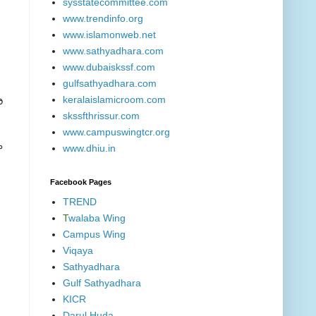
sysstatecommittee.com
www.trendinfo.org
www.islamonweb.net
www.sathyadhara.com
www.dubaiskssf.com
gulfsathyadhara.com
keralaislamicroom.com
െ
skssfthrissur.com
www.campuswingtcr.org
ം
www.dhiu.in
Facebook Pages
TREND
T
walaba Wing
Campus Wing
Viqaya
Sathyadhara
Gulf Sathyadhara
KICR
Darul Huda