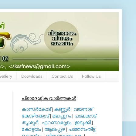
Gallery
Downloads
Contact Us
Follow Us
പ്രാദേശിക വാര്‍ത്തകള്‍
കാസര്‍കോട്
|
കണ്ണൂര്‍
|
വയനാട്
|
കോഴിക്കോട്
|
മലപ്പുറം
|
പാലക്കാട്
|
തൃശൂര്‍
|
എറണാകുളം
|
ഇടുക്കി
|
കോട്ടയം
|
ആലപ്പുഴ
|
പത്തനംതിട്ട
|
കൊല്ലം
|
തിരുവനന്തപുരം
|