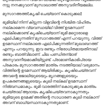
നട്ടു
നനക്കുവാന്
മുസാഖാത്ത്
അനുവദിനീയമല്ല
.
മുസാറഅത്ത്
കൃഷി
ചെയ്യാന്
കൊടുക്കല്
(
)
ഭൂമിയില്
നിന്ന്
കിട്ടുന്ന
വിളവിന്റെ
നിശ്ചിത
വിഹിതം
നല്
കാമെന്ന
വ്യവസ്ഥയില്
വിത്ത്
ഉടമസ്ഥന്
നല്
കിക്കൊണ്ട്
കൃഷിചെയ്യാന്
ഭൂമി
മറ്റൊരാളെ
ഏല്
പിക്കുന്നതിന്
മുസാറഅത്ത്
എന്ന്
പറയുന്നു
വിത്ത്
.
ഉടമസ്ഥന്
നല്
കാതെ
ഏല്
പിക്കുന്നതിന്
മുഖാബറത്ത്
എന്നും
പറയുന്നു
ഇവ
രണ്ടും
നിരോധിതമായതിനാല്
.
രണ്ടും
ബാത്വിലാണ്
ചില
പണ്ഡിതന്
മാര്
.
അനുവദനീയമാക്കിയിട്ടുണ്ട്
പ്രാമാണികാഭിപ്രായ
.
പ്രകാരം
മുസാറഅത്ത്
മാത്രം
നടത്തിയാല്
വരുമാനം
വിത്തിന്റെ
ഉടമസ്ഥന്
ആയിരിക്കും
കൃഷിചെയ്തവന്
.
അവന്റെ
ജോലിയുടെയും
മൃഗങ്ങളുടെയും
ഉപകരണങ്ങളുടെയും
കൂലി
നല്
കല്
ഉടമസ്ഥന്
നിര്
ബന്ധമാകും
ഭൂമി
വാരത്തിന്
കൊടുക്കുക
മാത്രം
.
ചെയ്താല്
ആദായം
കൃഷിചെയ്തവനാകുന്നതും
ഭൂമിയുടെ
ഉടമക്ക്
അതിന്റെ
സാധാരണ
കൂലി
നല്
കാന്
അവന്
ബാധ്യസ്ഥനാകുന്നതുമാണ്
.