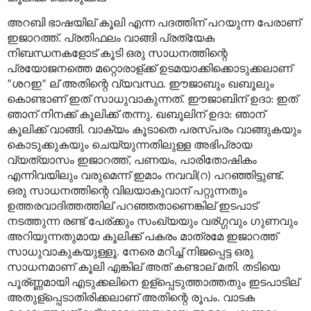
അറബി
ഭാഷയില്
കൂലി
എന്ന
പദത്തിന്
പറയുന്ന
പേരാണ്
ഇജാറത്ത്
പ്രതിഫലം
വാങ്ങി
പ്രത്യേക
.
നിബന്ധനകളോട്
കൂടി
ഒരു
സാധനത്തിന്റെ
പ്രയോജനത്തെ
മറ്റൊരാള്
ക്ക്
ഉടമയാക്കിക്കൊടുക്കലാണ്
ശറഇ
ല്
അതിന്റെ
വ്യവസ്ഥ
ഈജാബും
ഖബൂലും
”
”
.
കൊണ്ടാണ്
ഇത്
സാധുവാകുന്നത്
ഈജാബിന്
ഉദാ
ഇത്
.
:
ഞാന്
നിനക്ക്
കൂലിക്ക്
തന്നു
ഖബൂലിന്
ഉദാ
ഞാന്
.
:
കൂലിക്ക്
വാങ്ങി
വാക്യം
കൂടാതെ
പരസ്പരം
വാങ്ങുകയും
.
കൊടുക്കുകയും
ചെയ്യുന്നതിലുള്ള
അഭിപ്രായ
വ്യത്യാസം
ഇജാറത്ത്
പണയം
പാരിതോഷികം
,
,
എന്നിവയിലും
വരുമെന്ന്
ഇമാം
നവവി
റ
പറഞ്ഞിട്ടുണ്ട്
(
)
.
ഒരു
സാധനത്തിന്റെ
വിലയാകുവാന്
പറ്റുന്നതും
ഉത്തരവാദിത്തത്തില്
പറഞ്ഞതാണെങ്കില്
ഇടപാട്
നടത്തുന്ന
രണ്ട്
പേര്
ക്കും
സംഖ്യയും
വര്
ഗ്ഗവും
ഗുണവും
അറിയുന്നതുമായ
കൂലിക്ക്
പകരം
മാത്രമേ
ഇജാറത്ത്
സാധുവാകുകയുള്ളൂ
നേരെ
മറിച്ച്
നിജപ്പെട്ട
ഒരു
.
സാധനമാണ്
കൂലി
എങ്കില്
അത്
കണ്ടാല്
മതി
തടിയെ
.
പൂര്
ണ്ണമായി
എടുക്കലിനെ
ഉള്
പ്പെടുത്താത്തതും
ഇടപാടില്
അതുള്
പ്പെടാതിരിക്കലാണ്
അതിന്റെ
രൂപം
വാടക
.