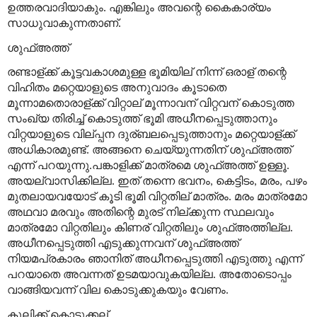
ഉത്തരവാദിയാകും
എങ്കിലും
അവന്റെ
കൈകാര്യം
.
സാധുവാകുന്നതാണ്
.
ശുഫ്അത്ത്
രണ്ടാള്
ക്ക്
കൂട്ടവകാശമുള്ള
ഭൂമിയില്
നിന്ന്
ഒരാള്
തന്റെ
വിഹിതം
മറ്റെയാളുടെ
അനുവാദം
കൂടാതെ
മൂന്നാമതൊരാള്
ക്ക്
വിറ്റാല്
മൂന്നാവന്
വിറ്റവന്
കൊടുത്ത
സംഖ്യ
തിരിച്ച്
കൊടുത്ത്
ഭൂമി
അധീനപ്പെടുത്താനും
വിറ്റയാളുടെ
വില്
പ്പന
ദുര്
ബലപ്പെടുത്താനും
മറ്റെയാള്
ക്ക്
അധികാരമുണ്ട്
അങ്ങനെ
ചെയ്യുന്നതിന്
ശുഫ്അത്ത്
.
എന്ന്
പറയുന്നു
പങ്കാളിക്ക്
മാത്രമെ
ശുഫ്അത്ത്
ഉള്ളൂ
.
.
അയല്
വാസിക്കില്ല
ഇത്
തന്നെ
ഭവനം
കെട്ടിടം
മരം
പഴം
.
,
,
,
മുതലായവയോട്
കൂടി
ഭൂമി
വിറ്റതില്
മാത്രം
മരം
മാത്രമോ
.
അഥവാ
മരവും
അതിന്റെ
മുരട്
നില്
ക്കുന്ന
സ്ഥലവും
മാത്രമോ
വിറ്റതിലും
കിണര്
വിറ്റതിലും
ശുഫ്അത്തില്ല
.
അധീനപ്പെടുത്തി
എടുക്കുന്നവന്
ശുഫ്അത്ത്
നിയമപ്രകാരം
ഞാനിത്
അധീനപ്പെടുത്തി
എടുത്തു
എന്ന്
പറയാതെ
അവന്നത്
ഉടമയാവുകയില്ല
അതോടൊപ്പം
.
വാങ്ങിയവന്ന്
വില
കൊടുക്കുകയും
വേണം
.
കൂലിക്ക്
കൊടുക്കല്