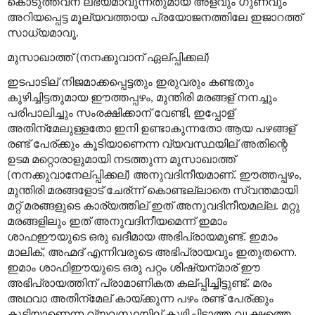
കൊടുത്തവന്
ലഭ്യമാവുന്നതുമായ
അളവും
ഗുണവും
അറിയപ്പെട്ട
മൂല്യവത്തായ
പ്രയോജനത്തിലേ
ഇജാറത്ത്
സാധ്യമാവൂ
.
മുസാഖാത്ത്
നനക്കുവാന്
ഏല്
പ്പിക്കല്
(
)
ഇടപാടില്
നിജമാക്കപ്പെട്ടതും
ഇരുവരും
കണ്ടതും
കുഴിച്ചിട്ടതുമായ
ഈത്തപ്പഴം
മുന്തിരി
മരങ്ങള്
നനച്ചും
,
പരിപാലിച്ചും
സംരക്ഷിക്കാന്
വേണ്ടി
ഇപ്പോള്
,
അതിന്
മേലുള്ളതോ
ഇനി
ഉണ്ടാകുന്നതോ
ആയ
പഴങ്ങള്
രണ്ട്
പേര്
ക്കും
കൂടിയാണെന്ന
വ്യവസ്ഥയില്
അതിന്റെ
ഉടമ
മറ്റൊരാളുമായി
നടത്തുന്ന
മുസാഖാത്ത്
നനക്കുവാനേല്
പ്പിക്കല്
അനുവദിനീയമാണ്
ഈത്തപ്പഴം
(
)
.
,
മുന്തിരി
മരങ്ങളോട്
ചേര്
ന്ന്
കൊണ്ടല്ലാതെ
സ്വന്തമായി
മറ്റ്
മരങ്ങളുടെ
കാര്യത്തില്
ഇത്
അനുവദിനീയമല്ല
മറ്റു
.
മരങ്ങളിലും
ഇത്
അനുവദിനീയമെന്ന്
ഇമാം
ശാഫഈയുടെ
ഒരു
ഖദീമായ
അഭിപ്രായമുണ്ട്
ഇമാം
.
മാലിക്
അഹ്മദ്
എന്നിവരുടെ
അഭിപ്രായവും
ഇതുതന്നെ
,
.
ഇമാം
ശാഫിഈയുടെ
ഒരു
പറ്റം
ശിഷ്യന്
മാര്
ഈ
അഭിപ്രായത്തിന്
പ്രാമാണികത
കല്
പ്പിച്ചിട്ടുണ്ട്
മരം
.
അഥവാ
അതിന്
മേല്
കായ്ക്കുന്ന
പഴം
രണ്ട്
പേര്
ക്കും
കൂടിയാണെന്ന
വ്യവസ്ഥയില്
കുഴിച്ചിടാത്ത
വൃക്ഷത്തെ