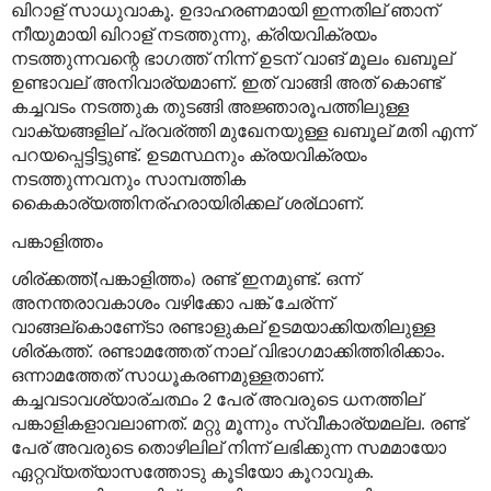
ഖിറാള്
സാധുവാകൂ
ഉദാഹരണമായി
ഇന്നതില്
ഞാന്
.
നീയുമായി
ഖിറാള്
നടത്തുന്നു
ക്രിയവിക്രയം
,
നടത്തുന്നവന്റെ
ഭാഗത്ത്
നിന്ന്
ഉടന്
വാങ്
മൂലം
ഖബൂല്
ഉണ്ടാവല്
അനിവാര്യമാണ്
ഇത്
വാങ്ങി
അത്
കൊണ്ട്
.
കച്ചവടം
നടത്തുക
തുടങ്ങി
അജ്ഞാരൂപത്തിലുള്ള
വാക്യങ്ങളില്
പ്രവര്
ത്തി
മുഖേനയുള്ള
ഖബൂല്
മതി
എന്ന്
പറയപ്പെട്ടിട്ടുണ്ട്
ഉടമസ്ഥനും
ക്രയവിക്രയം
.
നടത്തുന്നവനും
സാമ്പത്തിക
കൈകാര്യത്തിനര്
ഹരായിരിക്കല്
ശര്
ഥാണ്
.
പങ്കാളിത്തം
ശിര്
ക്കത്ത്
പങ്കാളിത്തം
രണ്ട്
ഇനമുണ്ട്
ഒന്ന്
(
)
.
അനന്തരാവകാശം
വഴിക്കോ
പങ്ക്
ചേര്
ന്ന്
വാങ്ങല്
കൊണേ്ടാ
രണ്ടാളുകല്
ഉടമയാക്കിയതിലുള്ള
ശിര്
കത്ത്
രണ്ടാമത്തേത്
നാല്
വിഭാഗമാക്കിത്തിരിക്കാം
.
.
ഒന്നാമത്തേത്
സാധൂകരണമുള്ളതാണ്
.
കച്ചവടാവശ്യാര്
ചത്ഥം
പേര്
അവരുടെ
ധനത്തില്
2
പങ്കാളികളാവലാണത്
മറ്റു
മൂന്നും
സ്വീകാര്യമല്ല
രണ്ട്
.
.
പേര്
അവരുടെ
തൊഴിലില്
നിന്ന്
ലഭിക്കുന്ന
സമമായോ
ഏറ്റവ്യത്യാസത്തോടു
കൂടിയോ
കൂറാവുക
.