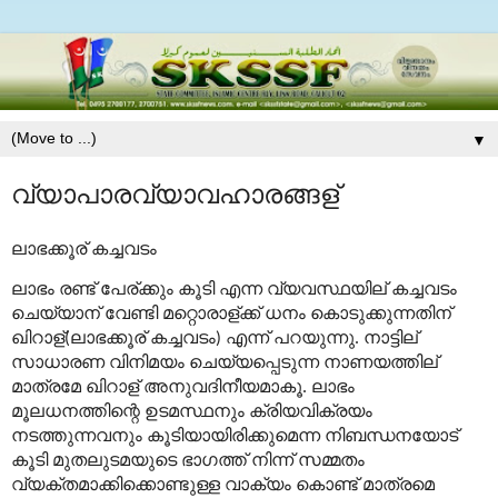
▼
വ്യാപാരവ്യാവഹാരങ്ങള്
ലാഭക്കൂര്
കച്ചവടം
ലാഭം
രണ്ട്
പേര്
ക്കും
കൂടി
എന്ന
വ്യവസ്ഥയില്
കച്ചവടം
ചെയ്യാന്
വേണ്ടി
മറ്റൊരാള്
ക്ക്
ധനം
കൊടുക്കുന്നതിന്
ഖിറാള്
ലാഭക്കൂര്
കച്ചവടം
എന്ന്
പറയുന്നു
നാട്ടില്
(
)
.
സാധാരണ
വിനിമയം
ചെയ്യപ്പെടുന്ന
നാണയത്തില്
മാത്രമേ
ഖിറാള്
അനുവദിനീയമാകൂ
ലാഭം
.
മൂലധനത്തിന്റെ
ഉടമസ്ഥനും
ക്രിയവിക്രയം
നടത്തുന്നവനും
കൂടിയായിരിക്കുമെന്ന
നിബന്ധനയോട്
കൂടി
മുതലുടമയുടെ
ഭാഗത്ത്
നിന്ന്
സമ്മതം
വ്യക്തമാക്കിക്കൊണ്ടുള്ള
വാക്യം
കൊണ്ട്
മാത്രമെ