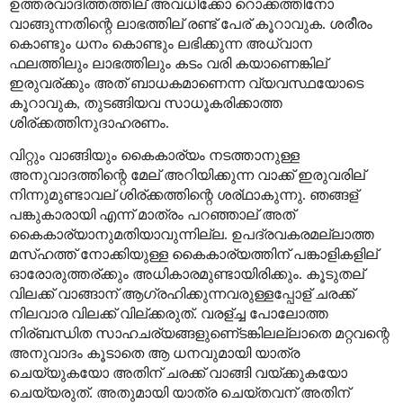
ഉത്തരവാദിത്തത്തില്
അവധിക്കോ
റൊക്കത്തിനോ
വാങ്ങുന്നതിന്റെ
ലാഭത്തില്
രണ്ട്
പേര്
കൂറാവുക
ശരീരം
.
കൊണ്ടും
ധനം
കൊണ്ടും
ലഭിക്കുന്ന
അധ്വാന
ഫലത്തിലും
ലാഭത്തിലും
കടം
വരി
കയാണെങ്കില്
ഇരുവര്
ക്കും
അത്
ബാധകമാണെന്ന
വ്യവസ്ഥയോടെ
കൂറാവുക
തുടങ്ങിയവ
സാധൂകരിക്കാത്ത
,
ശിര്
ക്കത്തിനുദാഹരണം
.
വിറ്റും
വാങ്ങിയും
കൈകാര്യം
നടത്താനുള്ള
അനുവാദത്തിന്റെ
മേല്
അറിയിക്കുന്ന
വാക്ക്
ഇരുവരില്
നിന്നുമുണ്ടാവല്
ശിര്
ക്കത്തിന്റെ
ശര്
ഥാകുന്നു
ഞങ്ങള്
.
പങ്കുകാരായി
എന്ന്
മാത്രം
പറഞ്ഞാല്
അത്
കൈകാര്യാനുമതിയാവുന്നില്ല
ഉപദ്രവകരമല്ലാത്ത
.
മസ്ഹത്ത്
നോക്കിയുള്ള
കൈകാര്യത്തിന്
പങ്കാളികളില്
ഓരോരുത്തര്
ക്കും
അധികാരമുണ്ടായിരിക്കും
കൂടുതല്
.
വിലക്ക്
വാങ്ങാന്
ആഗ്രഹിക്കുന്നവരുള്ളപ്പോള്
ചരക്ക്
നിലവാര
വിലക്ക്
വില്
ക്കരുത്
വരള്
ച്ച
പോലോത്ത
.
നിര്
ബന്ധിത
സാഹചര്യങ്ങളുണെ്ടങ്കിലല്ലാതെ
മറ്റവന്റെ
അനുവാദം
കൂടാതെ
ആ
ധനവുമായി
യാത്ര
ചെയ്യുകയോ
അതിന്
ചരക്ക്
വാങ്ങി
വയ്ക്കുകയോ
ചെയ്യരുത്
അതുമായി
യാത്ര
ചെയ്തവന്
അതിന്
.