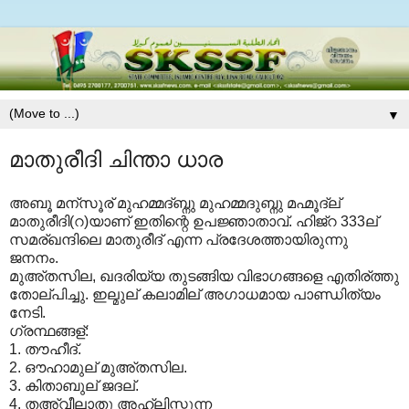
▼
മാതുരീദി ചിന്താ ധാര
അബൂ മന്സൂര് മുഹമ്മദ്ബ്നു മുഹമ്മദുബ്നു മഹ്മൂദ്ല്
മാതുരീദി(റ)യാണ് ഇതിന്റെ ഉപജ്ഞാതാവ്. ഹിജ്റ 333ല്
സമര്ഖന്ദിലെ മാതുരീദ് എന്ന പ്രദേശത്തായിരുന്നു
ജനനം.
മുഅ്തസില, ഖദരിയ്യ തുടങ്ങിയ വിഭാഗങ്ങളെ എതിര്ത്തു
തോല്പിച്ചു. ഇല്മുല് കലാമില് അഗാധമായ പാണ്ഡിത്യം
നേടി.
ഗ്രന്ഥങ്ങള്:
1. തൗഹീദ്.
2. ഔഹാമുല് മുഅ്തസില.
3. കിതാബുല് ജദല്.
4. തഅ്വീലാതു അഹ്ലിസ്സുന്ന