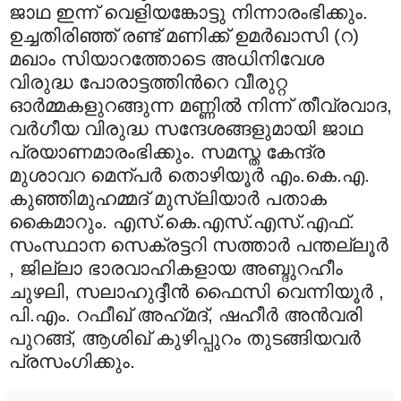
ജാഥ ഇന്ന് വെളിയങ്കോട്ടു നിന്നാരംഭിക്കും.
ഉച്ചതിരിഞ്ഞ് രണ്ട് മണിക്ക് ഉമര്‍ഖാസി (റ)
മഖാം സിയാറത്തോടെ അധിനിവേശ
വിരുദ്ധ പോരാട്ടത്തിന്‍റെ വീരുറ്റ
ഓര്‍മ്മകളുറങ്ങുന്ന മണ്ണില്‍ നിന്ന് തീവ്രവാദ,
വര്‍ഗീയ വിരുദ്ധ സന്ദേശങ്ങളുമായി ജാഥ
പ്രയാണമാരംഭിക്കും. സമസ്ത കേന്ദ്ര
മുശാവറ മെന്പര്‍ തൊഴിയൂര്‍ എം.കെ.എ.
കുഞ്ഞിമുഹമ്മദ് മുസ്‍ലിയാര്‍ പതാക
കൈമാറും. എസ്.കെ.എസ്.എസ്.എഫ്.
സംസ്ഥാന സെക്രട്ടറി സത്താര്‍ പന്തല്ലൂര്‍
, ജില്ലാ ഭാരവാഹികളായ അബ്ദുറഹീം
ചുഴലി, സലാഹുദ്ദീന്‍ ഫൈസി വെന്നിയൂര്‍ ,
പി.എം. റഫീഖ് അഹ്‍മദ്, ഷഹീര്‍ അന്‍വരി
പുറങ്ങ്, ആശിഖ് കുഴിപ്പുറം തുടങ്ങിയവര്‍
പ്രസംഗിക്കും.