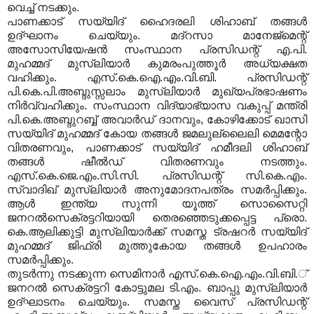
വെച്ച് നടക്കും.
പാണക്കാട് സയ്യിദ് ഹൈദരലി ശിഹാബ് തങ്ങള്‍
ഉദ്ഘാനം ചെയ്യും. മദ്‌റസാ മാനേജ്‌മെന്റ്
അസോസിയേഷന്‍ സംസ്ഥാന പ്രസിഡന്റ് എ.പി.
മുഹമ്മദ് മുസ്‌ലിയാര്‍ കുമരംപുത്തൂര്‍ അധ്യക്ഷത
വഹിക്കും. എസ്.കെ.ഐ.എം.വി.ബി. പ്രസിഡന്റ്
പി.കെ.പി.അബ്ദുസ്സലാം മുസ്‌ലിയാര്‍ മുഖ്യപ്രഭാഷണം
നിര്‍വ്വഹിക്കും. സംസ്ഥാന വിദ്യാഭ്യാസ വകുപ്പ് മന്ത്രി
പി.കെ.അബ്ദുറബ്ബ് അവാര്‍ഡ് ദാനവും, കോഴിക്കോട് ഖാസി
സയ്യിദ് മുഹമ്മദ് കോയ തങ്ങള്‍ ജമലുല്ലൈലി മെമന്റോ
വിതരണവും, പാണക്കാട് സയ്യിദ് ഹമീദലി ശിഹാബ്
തങ്ങള്‍ ഷീല്‍ഡ് വിതരണവും നടത്തും.
എസ്.കെ.ജെ.എം.സി.സി. പ്രസിഡന്റ് സി.കെ.എം.
സ്വാദിഖ് മുസ്‌ലിയാര്‍ അനുമോദനപത്രം സമര്‍പ്പിക്കും.
ആള്‍ ഇന്ത്യ സുന്നി യൂത്ത് സൊസൈറ്റി
ജനറല്‍സെക്രട്ടറിയായി തെരഞ്ഞെടുക്കപ്പെട്ട പ്രൊ.
കെ.ആലിക്കുട്ടി മുസ്‌ലിയാര്‍ക്ക് സമസ്ത ട്രഷറര്‍ സയ്യിദ്
മുഹമ്മദ് ജിഫ്രി മുത്തുകോയ തങ്ങള്‍ ഉപഹാരം
സമര്‍പ്പിക്കും.
തുടര്‍ന്നു നടക്കുന്ന സെമിനാര്‍ എസ്.കെ.ഐ.എം.വി.ബി.്
ജനറല്‍ സെക്രട്ടറി കോട്ടുമല ടി.എം. ബാപ്പു മുസ്‌ലിയാര്‍
ഉദ്ഘാടനം ചെയ്യും. സമസ്ത വൈസ് പ്രസിഡന്റ്