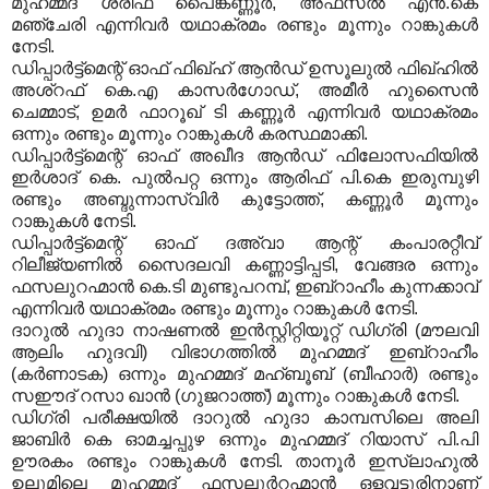
മുഹമ്മദ് ശരീഫ് പൈങ്കണ്ണൂര്‍, അഫ്‌സല്‍ എന്‍.കെ
മഞ്ചേരി എന്നിവര്‍ യഥാക്രമം രണ്ടും മൂന്നും റാങ്കുകള്‍
നേടി.
ഡിപ്പാര്‍ട്ട്‌മെന്റ് ഓഫ് ഫിഖ്ഹ് ആന്‍ഡ് ഉസൂലുല്‍ ഫിഖ്ഹില്‍
അശ്‌റഫ് കെ.എ കാസര്‍ഗോഡ്, അമീര്‍ ഹുസൈന്‍
ചെമ്മാട്, ഉമര്‍ ഫാറൂഖ് ടി കണ്ണൂര്‍ എന്നിവര്‍ യഥാക്രമം
ഒന്നും രണ്ടും മൂന്നും റാങ്കുകള്‍ കരസ്ഥമാക്കി.
ഡിപ്പാര്‍ട്ട്‌മെന്റ് ഓഫ് അഖീദ ആന്‍ഡ് ഫിലോസഫിയില്‍
ഇര്‍ശാദ് കെ. പുല്‍പറ്റ ഒന്നും ആരിഫ് പി.കെ ഇരുമ്പുഴി
രണ്ടും അബ്ദുന്നാസ്വിര്‍ കുട്ടോത്ത്, കണ്ണൂര്‍ മൂന്നും
റാങ്കുകള്‍ നേടി.
ഡിപ്പാര്‍ട്ട്‌മെന്റ് ഓഫ് ദഅ്‌വാ ആന്റ് കംപാരറ്റീവ്
റിലീജ്യണില്‍ സൈദലവി കണ്ണാട്ടിപ്പടി, വേങ്ങര ഒന്നും
ഫസലുറഹ്മാന്‍ കെ.ടി മുണ്ടുപറമ്പ്, ഇബ്‌റാഹീം കുന്നക്കാവ്
എന്നിവര്‍ യഥാക്രമം രണ്ടും മൂന്നും റാങ്കുകള്‍ നേടി.
ദാറുല്‍ ഹുദാ നാഷണല്‍ ഇന്‍സ്റ്റിറ്റിയൂറ്റ് ഡിഗ്രി (മൗലവി
ആലിം ഹുദവി) വിഭാഗത്തില്‍ മുഹമ്മദ് ഇബ്‌റാഹീം
(കര്‍ണാടക) ഒന്നും മുഹമ്മദ് മഹ്ബൂബ് (ബീഹാര്‍) രണ്ടും
സഈദ് റസാ ഖാന്‍ (ഗുജറാത്ത്) മൂന്നും റാങ്കുകള്‍ നേടി.
ഡിഗ്രി പരീക്ഷയില്‍ ദാറുല്‍ ഹുദാ കാമ്പസിലെ അലി
ജാബിര്‍ കെ ഓമച്ചപ്പുഴ ഒന്നും മുഹമ്മദ് റിയാസ് പി.പി
ഊരകം രണ്ടും റാങ്കുകള്‍ നേടി. താനൂര്‍ ഇസ്‌ലാഹുല്‍
ഉലൂമിലെ മുഹമ്മദ് ഫസലുര്‍റഹ്മാന്‍ ഒളവട്ടൂരിനാണ്