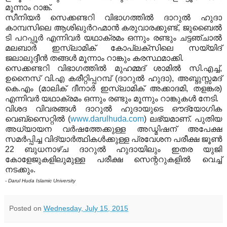
മൂന്നാം റാങ്ക്.
സീനിയര്‍ സെക്കണ്ടറി വിഭാഗത്തില്‍ ദാറുല്‍ ഹുദാ
കാമ്പസിലെ ആശിഖുര്‍റഹ്മാന്‍ കരുവാരക്കുണ്ട്, ജുബൈല്‍
ടി പറപ്പൂര്‍ എന്നിവര്‍ യഥാക്രമം ഒന്നും രണ്ടും ചട്ടഞ്ചാല്‍
മലബാര്‍ ഇസ്‌ലാമിക് കോപ്ലക്‌സിലെ സയ്യിദ്
ജലാലുദ്ദീന്‍ തങ്ങള്‍ മൂന്നാം റാങ്കും കരസ്ഥമാക്കി.
സെക്കണ്ടറി വിഭാഗത്തില്‍ മുഹമ്മദ് ശാമില്‍ സി.എച്ച്,
ഉനൈസ് വി.എ കരീറ്റിപ്പറമ്പ് (ദാറുല്‍ ഹുദാ), അബ്ദുസ്സമദ്
കെ.എം (മാലിക് ദീനാര്‍ ഇസ്‌ലാമിക് അക്കാദമി, തളങ്കര)
എന്നിവര്‍ യഥാക്രമം ഒന്നും രണ്ടും മൂന്നും റാങ്കുകള്‍ നേടി.
വിശദ വിവരങ്ങള്‍ ദാറുല്‍ ഹുദായുടെ ഔദ്യോഗിക
വെബ്‌സൈറ്റില്‍ (
www.darulhuda.com
) ലഭ്യമാണ്. പുതിയ
അധ്യായന വര്‍ഷത്തേക്കുള്ള അഡ്മിഷന് അപേക്ഷ
സമര്‍പ്പിച്ച വിദ്യാര്‍ത്ഥികള്‍ക്കുള്ള പ്രവേശന പരീക്ഷ ജൂണ്‍
22 ബുധനാഴ്ച ദാറുല്‍ ഹുദായിലും ഇതര യുജി
കോളേജുകളിലുമുള്ള പരീക്ഷ സെന്ററുകളില്‍ വെച്ച്
നടക്കും.
- Darul Huda Islamic University
Posted on
Wednesday, July 15, 2015