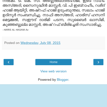
നല്‍കി. ടി. കെ. സി. അബ്ദുല്‍ഖാദിര്‍ഹാജി, ഇബ് റാഹീം
അസ്അദി, സൈനുദ്ധീന്‍ മാസ്റ്റര്‍, വി. പി ഇബ്‌റാഹീം, റശീദ്
ഹാജി ആയിറ്റി, അഷ്‌റഫ് ഹാജി ഉടുംബുന്തല, സലാം ഹാജി
ഉദിനൂര്‍ സംബന്ധിച്ചു. നാഫി അസ്അദി, ഹാരിസ് ഹസനി
മെട്ടമ്മല്‍, സഈദ് ദാരിമി പടന്ന, സുബൈര്‍ ഖാസിമി,
കുഞ്ഞബ്ദുല്ല മാസ്റ്റര്‍, അഷ് റഫ് ബീരിച്ചേരി സംസാരിച്ചു.
- HARIS AL HASANI Ac
Posted on
Wednesday, July 08, 2015
‹
›
Home
View web version
Powered by
Blogger
.