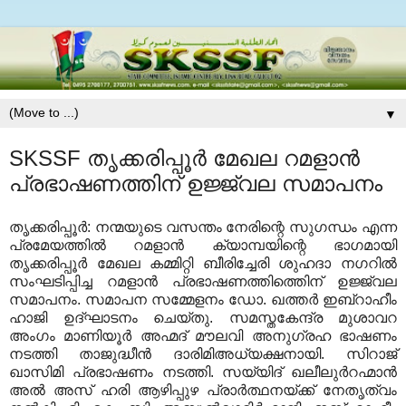
▼
SKSSF തൃക്കരിപ്പൂര്‍ മേഖല റമളാന്‍
പ്രഭാഷണത്തിന് ഉജ്ജ്വല സമാപനം
തൃക്കരിപ്പൂര്‍: നന്മയുടെ വസന്തം നേരിന്റെ സുഗന്ധം എന്ന
പ്രമേയത്തില്‍ റമളാന്‍ ക്യാമ്പയിന്റെ ഭാഗമായി
തൃക്കരിപ്പൂര്‍ മേഖല കമ്മിറ്റി ബീരിച്ചേരി ശുഹദാ നഗറില്‍
സംഘടിപ്പിച്ച റമളാന്‍ പ്രഭാഷണത്തിത്തെിന് ഉജ്ജ്വല
സമാപനം. സമാപന സമ്മേളനം ഡോ. ഖത്തര്‍ ഇബ്‌റാഹീം
ഹാജി ഉദ്ഘാടനം ചെയ്തു. സമസ്തകേന്ദ്ര മുശാവറ
അംഗം മാണിയൂര്‍ അഹ്മദ് മൗലവി അനുഗ്രഹ ഭാഷണം
നടത്തി താജുദ്ധീന്‍ ദാരിമിഅധ്യക്ഷനായി. സിറാജ്
ഖാസിമി പ്രഭാഷണം നടത്തി. സയ്യിദ് ഖലീലുര്‍റഹ്മാന്‍
അല്‍ അസ് ഹരി ആഴിപ്പുഴ പ്രാര്‍ത്ഥനയ്ക്ക് നേതൃത്വം