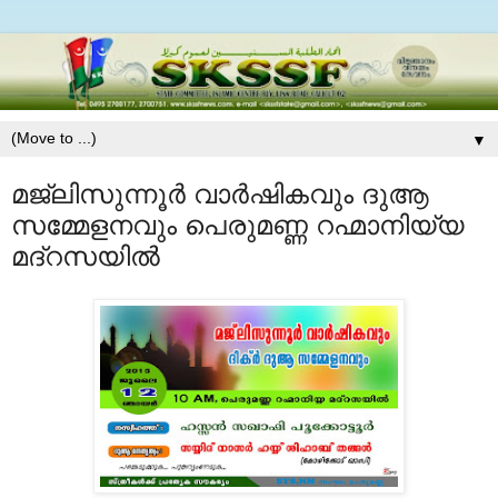
▼
മജ്‌ലിസുന്നൂര്‍ വാര്‍ഷികവും ദുആ
സമ്മേളനവും പെരുമണ്ണ റഹ്മാനിയ്യ
മദ്‌റസയില്‍