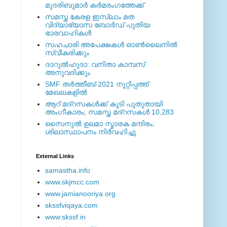
മുദരിബുമാര്‍ കര്‍മരംഗത്തേക്ക്
സമസ്ത കേരള ഇസ്ലാം മത
വിദ്യാഭ്യാസ ബോര്‍ഡ് പുതിയ
ഭാരവാഹികള്‍
സഹചാരി അപേക്ഷകൾ ഓൺലൈനിൽ
സ്വീകരിക്കും
ദാറുല്‍ഹുദാ: വനിതാ കാമ്പസ്
അനുവദിക്കും
SMF തര്‍ത്തീബ്-2021 നൂറ്റിപ്പത്ത്
മേഖലകളില്‍
ആറ് മദ്റസകള്‍ക്ക് കൂടി പുതുതായി
അംഗീകാരം; സമസ്ത മദ്റസകള്‍ 10,283
സൈനുല്‍ ഉലമാ സ്മാരക മന്ദിരം;
ശിലാസ്ഥാപനം നിര്‍വഹിച്ചു
External ‎Links
samastha.info
www.skjmcc.com
www.jamianooriya.org
skssfviqaya.com
www.skssf.in