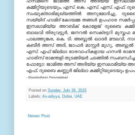
ഹസമിനെ ജാമിഅ അസ് അദിയ്യ ഇസലാമി
കമ്മിറ്റിയുടെയും, എസ്. കെ. എസ്. എസ്. എഫ്. ദുബ
സംയുക്താഭിമുഖ്യത്തിൽ അനുമോദിച്ചു. ദുബൈ
സയ്യിദ് ഹാമിദ് കോയമ്മ തങ്ങൾ ഉപഹാര സമർപ്
ഇസലാമിയ്യ അറബിക് കോളേജ് ദുബൈ കമ്മിറ്റ 
ബാഖവി തിരുവട്ടൂർ, ജനറൽ സെക്രട്ടറി മുസ്തഫ
പാലത്തുങ്കര, കെ. ടി. അബ്ദുൽ ഖാദർ മൗലവി, നാ
കബീർ അസ് അദി, ജാഫർ മാസ്റ്റർ മുഗു, അബ്ദു
എസ്. എഫ് ജില്ലാ ഭാരവാഹികളായ ഹസൻ രാമന്തളി
ഹാരിസ് രാമന്തളി തുടങ്ങിയർ ചടങ്ങിൽ സംബന്ധിച്ച
ഫോട്ടോ: ജാമിഅ അസ് അദിയ്യ ഇസലാമിയ്യ അറബി
എഫ്. ദുബൈ കണ്ണൂർ ജില്ലാ കമ്മിറ്റിയുടെയും ഉപ
- Sharafudheen Perumalabad
Posted on
Sunday, July 26, 2015
Labels:
As-adiyya
,
Dubai
,
UAE
Newer Post