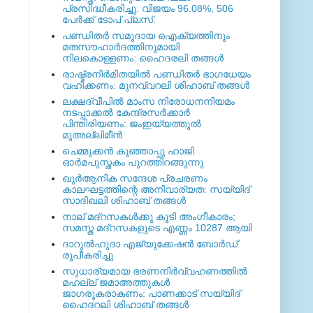
പ്രസിദ്ധീകരിച്ചു. വിജയം 96.08%, 506
പേര്‍ക്ക് ടോപ് പ്ലസ്.
പണ്ഡിതര്‍ സമുദായ ഐക്യത്തിനും
മതസൗഹാര്‍ദത്തിനുമായി
നിലകൊള്ളണം: ഹൈദരലി തങ്ങള്‍
രാഷ്ട്രനിര്‍മിതയില്‍ പണ്ഡിതര്‍ ഭാഗധേയം
വഹിക്കണം: മുനവ്വറലി ശിഹാബ് തങ്ങള്‍
ലക്ഷദ്വീപില്‍ മാംസ നിരോധനനിയമം
നടപ്പാക്കല്‍ കേന്ദ്രസര്‍ക്കാര്‍
പിന്തിരിയണം: ജംഇയ്യത്തുല്‍
മുഅല്ലിമീന്‍
ചെമ്മുക്കന്‍ കുഞ്ഞാപ്പു ഹാജി
ഓര്‍മപുസ്തകം പുറത്തിറങ്ങുന്നു
ഖുര്‍ആനിക സന്ദേശ പ്രചരണം
കാലഘട്ടത്തിന്റെ അനിവാര്യത: സയ്യിദ്
സാദിഖലി ശിഹാബ് തങ്ങള്‍
നാല് മദ്‌റസകള്‍ക്കു കൂടി അംഗീകാരം;
സമസ്ത മദ്‌റസകളുടെ എണ്ണം 10287 ആയി
ദാറുല്‍ഹുദാ എജ്യുക്കേഷന്‍ ബോര്‍ഡ്
രൂപീകരിച്ചു
സുധാര്യമായ ഭരണനിര്‍വ്വഹണത്തില്‍
മഹല്ല് ജമാഅത്തുകള്‍
ജാഗരൂകരാകണം: പാണക്കാട് സയ്യിദ്
ഹൈദറലി ശിഹാബ് തങ്ങള്‍