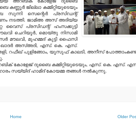
യ്യ അറബിക് കോളേജ് ദുബൈ
ൈ കണ്ണൂർ ജില്ലാ കമ്മിറ്റിയുടെയും
 സുന്നി സെന്റെർ പ്രസിഡന്റ്‌
പണം നടത്തി. ജാമിഅ അസ് അദിയ്യ
വൈസ് പ്രസിഡന്റ്‌ ഹംസക്കുട്ടി
 മൗലവി ചെറിയൂർ, മൊയ്തു നിസാമി
സർ മൗലവി, മുഹമ്മദ്‌ കുട്ടി ഫൈസി
ൽ ഖാദർ അസ്അദി, എസ്. കെ. എസ്.
, റഫീഖ് പുളിങ്ങോം, യൂസുഫ് കാലടി, അനീസ്‌ പോത്താംകണ്ട
ു.
ക് കോളേജ് ദുബൈ കമ്മിറ്റിയുടെയും, എസ്. കെ. എസ്. എസ
ഹാരം സയ്യിദ് ഹാമിദ് കോയമ്മ തങ്ങൾ നൽകുന്നു.
Home
Older Pos