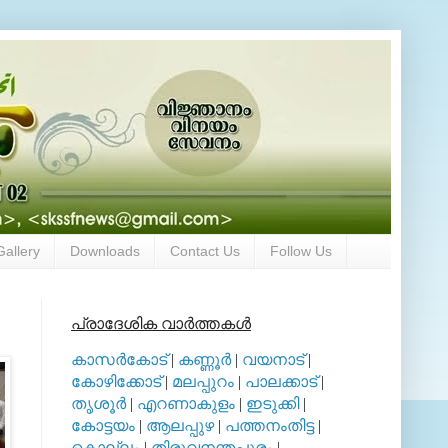
Gallery
Downloads
Contact Us
Follow Us
പ്രാദേശിക വാര്‍ത്തകള്‍
കാസര്‍കോട്
|
കണ്ണൂര്‍
|
വയനാട്
|
കോഴിക്കോട്
|
മലപ്പുറം
|
പാലക്കാട്
|
തൃശൂര്‍
|
എറണാകുളം
|
ഇടുക്കി
|
കോട്ടയം
|
ആലപ്പുഴ
|
പത്തനംതിട്ട
|
കൊല്ലം
|
തിരുവനന്തപുരം
|