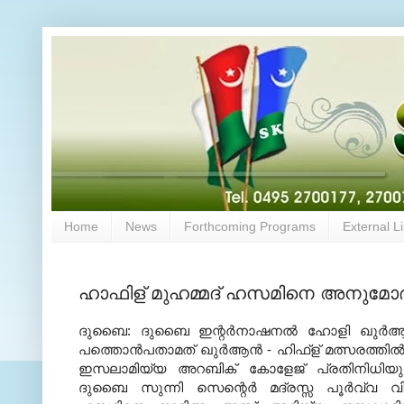
Home
News
Forthcoming Programs
External L
ഹാഫിള് മുഹമ്മദ്‌ ഹസമിനെ അനുമോദി
ദുബൈ: ദുബൈ ഇന്റർനാഷനൽ ഹോളി ഖുർആൻ അവാ
പത്തൊൻപതാമത് ഖുർആൻ - ഹിഫ്ള് മത്സരത്തിൽ
ഇസലാമിയ്യ അറബിക് കോളേജ് പ്രതിനിധിയും
ദുബൈ സുന്നി സെന്റെർ മദ്രസ്സ പൂർവ്വ വിദ