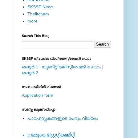
SKSSF News
Thelitcham
more
Search This Blog
SKSSF ത്വലബാ വിംഗ് രജിസ്ട്രേഷന്‍ ഫോം
ലെറ്റര്‍ 1
|
യൂണിറ്റ് രജിസ്ട്രേഷന്‍ ഫോറം
|
ലെറ്റര്‍ 2
സഹചാരി റിലീഫ് സെല്‍
Application form
സമസ്ത ബുക്ക് ഡിപ്പോ
പാഠപുസ്തകങ്ങളുടെ പേരും വിലയും
നമ്മുടെ സ്റ്റേറ്റ് കമ്മിറ്റി