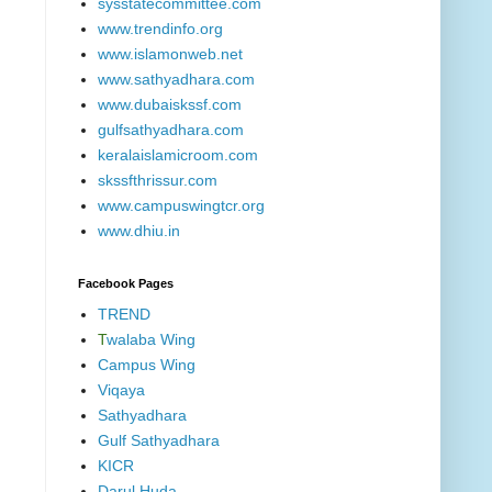
sysstatecommittee.com
www.trendinfo.org
www.islamonweb.net
www.sathyadhara.com
www.dubaiskssf.com
gulfsathyadhara.com
keralaislamicroom.com
skssfthrissur.com
www.campuswingtcr.org
www.dhiu.in
Facebook Pages
TREND
T
walaba Wing
Campus Wing
Viqaya
Sathyadhara
Gulf Sathyadhara
KICR
Darul Huda