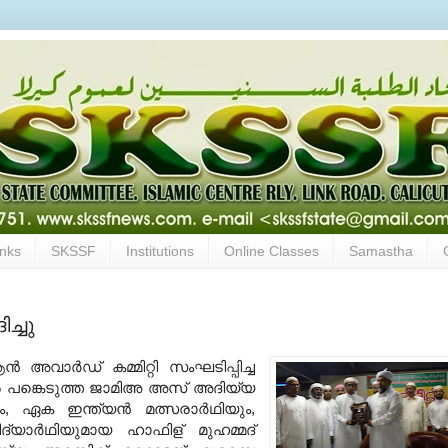
inks
SKSSF
Institutions
Online Classes
Samastha
ച്ചു
ർഡ്‌ കമ്മിറ്റി സംഘടിപ്പിച്ച
 പങ്കെടുത്ത ജാമിഅ അസ് അദിയ്യ
, ഏക ഇന്ത്യൻ മത്സരാർഥിയും,
്യാർഥിയുമായ ഹാഫിള് മുഹമ്മദ്‌