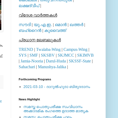
ലക്ഷദ്വീപ്
|
വിദേശ വാര്‍ത്തകള്‍
സൗദി
|
യു.എ.ഇ.
|
ഒമാന്‍
|
ഖത്തര്‍
|
ബഹ്റൈന്‍
|
കുവൈത്ത്
പ്രധാന ലേബലുകള്‍
ം,
TREND
|
Twalaba-Wing
|
Campus-Wing
|
SYS
|
SMF
|
SKSBV
|
SKJMCC
|
SKIMVB
്.
|
Jamia-Nooria
|
Darul-Huda
|
SKSSF-State
|
Sahachari
|
Manushya-Jalika
|
Forthcoming Programs
2021-03-10 - ദാറുല്‍ഹുദാ ബിരുദദാനം
News Highlight
t
സമസ്ത പൊതുപരീക്ഷ സംവിധാനം
അക്കാദമിക രംഗത്തെ ഉദാത്ത മാതൃക
സമസ്ത: പൊതുപരീക്ഷ ഫലം