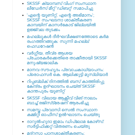
SKSSF ക്യാമ്പസ് വിംഗ് സംസ്ഥാന
ലീഡേർസ് മീറ്റ് 'ഡിബറ്റ്' സമാപിച്ചു
'എന്റെ യൂണിറ്റ്, എന്റെ അഭിമാനം';
SKSSF സംഘടനാ ശാക്തീകരണ
കാമ്പയിന് കാസര്‍കോട് ജില്ലയില്‍
ഉജ്ജ്വല തുടക്കം
മഹല്ലുകള്‍ ദീര്‍ഘവീക്ഷണത്തോടെ കര്‍മ
രംഗത്തിറങ്ങുക: സുന്നി മഹല്ല്
ഫെഡറേഷന്‍
വര്‍ഗ്ഗീയ, തീവ്ര ആശയ
പ്രചാരകര്‍ക്കെതിരെ താക്കീതായി SKSSF
മനുഷ്യജാലിക
മാനവ സൗഹൃദം പ്രവാചകാധ്യാപനം:
പ്രൊഫസർ കെ. ആലിക്കുട്ടി മുസ്ലിയാർ
റിപ്പബ്ലിക് ദിനത്തില്‍ ബസ് കാത്തിരിപ്പു
കേന്ദ്രം ഉദ്ഘാടനം ചെയ്ത്‌ SKSSF
കാന്തപുരം യൂണിറ്റ്
SKSSF വിഖായ ആക്റ്റീവ് വിങ് നാലാം
ബാച്ച് രജിസ്‌ട്രേഷന് ആരംഭിച്ചു
സമസ്ത പ്രവാസി സെല്‍ സംസ്ഥാന
കമ്മിറ്റി ഓഫീസ് ഉല്‍ഘാടനം ചെയ്തു
ദാറുല്‍ഹുദാ ഇമാം ഡിപ്ലോമ കോഴ്‌സ്:
സര്‍ട്ടിഫിക്കറ്റ് വിതരണം ചെയ്തു
മദ്‌റസാ പഠനശാക്തീകരണം;