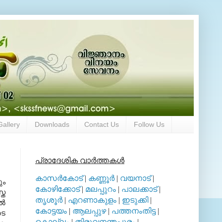
Gallery
Downloads
Contact Us
Follow Us
പ്രാദേശിക വാര്‍ത്തകള്‍
കാസര്‍കോട്
|
കണ്ണൂര്‍
|
വയനാട്
|
ും
കോഴിക്കോട്
|
മലപ്പുറം
|
പാലക്കാട്
|
്ത
തൃശൂര്‍
|
എറണാകുളം
|
ഇടുക്കി
|
‍
കോട്ടയം
|
ആലപ്പുഴ
|
പത്തനംതിട്ട
|
ടെ
കൊല്ലം
|
തിരുവനന്തപുരം
|