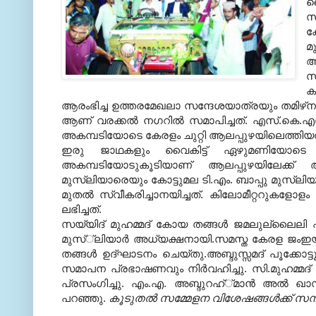
പ
സ
ക
മ
ആ
സ
ക
ആരംഭിച്ച ഉത്തരമേഖലാ സന്ദേശയാത്രയും തമിഴ്‌നാട
ആണ് വരക്കല്‍ നഗറില്‍ സമാപിച്ചത്. എസ്.കെ.എ
അകമ്പടിയോടെ കേരളം ചുറ്റി ആലപ്പുഴയിലെത്തിയത
ഇരു ജാഥകളും വൈകിട്ട് ഏഴുമണിയോടെ ചേര
അകമ്പടിയോടുകൂടിയാണ് ആലപ്പുഴയിലേക്ക്
മുസ്‌ലിയാരെയും കോട്ടുമല ടി.എം. ബാപ്പു മുസ്‌
മുതല്‍ സ്വീകരിച്ചാനയിച്ചത്. കിലോമീറ്ററുകളോളം
ലഭിച്ചത്.
സയ്യിദ് മുഹമ്മദ് കോയ തങ്ങള്‍ ജമലുല്ലൈലി പ
മുസ്്‌ലിയാര്‍ അധ്യക്ഷനായി.സമസ്ത കേരള ജംഇയ്യ
തങ്ങള്‍ ഉദ്ഘാടനം ചെയ്തു.അബ്ദുസ്സമദ് പൂക്കോട
സമാപന പ്രഭാഷണവും നിര്‍വഹിച്ചു. സി.മുഹമ്മദ് 
പ്രസംഗിച്ചു. എം.എ. അബ്ദുറഹ്്മാന്‍ അല്‍ ഖാസ
പറഞ്ഞു.
കൂടുതൽ സമ്മേളന വിശേഷങ്ങൾക്ക് സന്