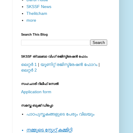
SKSSF News
Thelitcham
more
Search This Blog
SKSSF ത്വലബാ വിംഗ് രജിസ്ട്രേഷന്‍ ഫോം
ലെറ്റര്‍ 1
|
യൂണിറ്റ് രജിസ്ട്രേഷന്‍ ഫോറം
|
ലെറ്റര്‍ 2
സഹചാരി റിലീഫ് സെല്‍
Application form
സമസ്ത ബുക്ക് ഡിപ്പോ
പാഠപുസ്തകങ്ങളുടെ പേരും വിലയും
നമ്മുടെ സ്റ്റേറ്റ് കമ്മിറ്റി