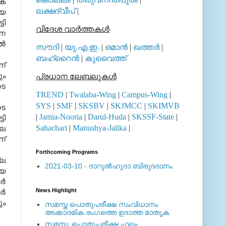
ക
ലക്ഷദ്വീപ്
|
ായ
ടി
വിദേശ വാര്‍ത്തകള്‍
്ന
്‍
സൗദി
|
യു.എ.ഇ.
|
ഒമാന്‍
|
ഖത്തര്‍
|
ബഹ്റൈന്‍
|
കുവൈത്ത്
ന്
ും
പ്രധാന ലേബലുകള്‍
ടെ
TREND
|
Twalaba-Wing
|
Campus-Wing
|
SYS
|
SMF
|
SKSBV
|
SKJMCC
|
SKIMVB
ടെ
|
Jamia-Nooria
|
Darul-Huda
|
SKSSF-State
|
ടി
Sahachari
|
Manushya-Jalika
|
തല
ണ്
Forthcoming Programs
്ല
2021-03-10 - ദാറുല്‍ഹുദാ ബിരുദദാനം
ോയ
്‍
News Highlight
്‍
ും
സമസ്ത പൊതുപരീക്ഷ സംവിധാനം
അക്കാദമിക രംഗത്തെ ഉദാത്ത മാതൃക
സമസ്ത: പൊതുപരീക്ഷ ഫലം