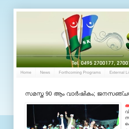
Home
News
Forthcoming Programs
External L
സമസ്ത 90 ആം വാർഷികം; ജനസഞ്ചയം 
ആ
വ
സ
ഐ