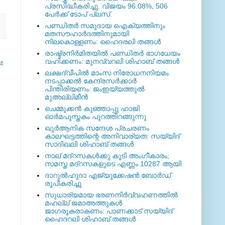
പ്രസിദ്ധീകരിച്ചു. വിജയം 96.08%, 506
പേര്‍ക്ക് ടോപ് പ്ലസ്.
പണ്ഡിതര്‍ സമുദായ ഐക്യത്തിനും
മതസൗഹാര്‍ദത്തിനുമായി
നിലകൊള്ളണം: ഹൈദരലി തങ്ങള്‍
രാഷ്ട്രനിര്‍മിതയില്‍ പണ്ഡിതര്‍ ഭാഗധേയം
വഹിക്കണം: മുനവ്വറലി ശിഹാബ് തങ്ങള്‍
t
ലക്ഷദ്വീപില്‍ മാംസ നിരോധനനിയമം
നടപ്പാക്കല്‍ കേന്ദ്രസര്‍ക്കാര്‍
പിന്തിരിയണം: ജംഇയ്യത്തുല്‍
മുഅല്ലിമീന്‍
ചെമ്മുക്കന്‍ കുഞ്ഞാപ്പു ഹാജി
ഓര്‍മപുസ്തകം പുറത്തിറങ്ങുന്നു
ഖുര്‍ആനിക സന്ദേശ പ്രചരണം
കാലഘട്ടത്തിന്റെ അനിവാര്യത: സയ്യിദ്
സാദിഖലി ശിഹാബ് തങ്ങള്‍
നാല് മദ്‌റസകള്‍ക്കു കൂടി അംഗീകാരം;
സമസ്ത മദ്‌റസകളുടെ എണ്ണം 10287 ആയി
ദാറുല്‍ഹുദാ എജ്യുക്കേഷന്‍ ബോര്‍ഡ്
രൂപീകരിച്ചു
സുധാര്യമായ ഭരണനിര്‍വ്വഹണത്തില്‍
മഹല്ല് ജമാഅത്തുകള്‍
ജാഗരൂകരാകണം: പാണക്കാട് സയ്യിദ്
ഹൈദറലി ശിഹാബ് തങ്ങള്‍