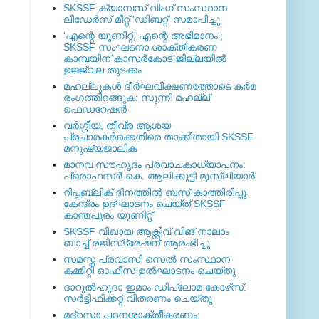
SKSSF ക്യാമ്പസ് വിംഗ് സംസ്ഥാന
ലീഡേർസ് മീറ്റ് 'ഡിബറ്റ്' സമാപിച്ചു
'എന്റെ യൂണിറ്റ്, എന്റെ അഭിമാനം';
SKSSF സംഘടനാ ശാക്തീകരണ
കാമ്പയിന് കാസര്‍കോട് ജില്ലയില്‍
ഉജ്ജ്വല തുടക്കം
മഹല്ലുകള്‍ ദീര്‍ഘവീക്ഷണത്തോടെ കര്‍മ
രംഗത്തിറങ്ങുക: സുന്നി മഹല്ല്
ഫെഡറേഷന്‍
വര്‍ഗ്ഗീയ, തീവ്ര ആശയ
പ്രചാരകര്‍ക്കെതിരെ താക്കീതായി SKSSF
മനുഷ്യജാലിക
മാനവ സൗഹൃദം പ്രവാചകാധ്യാപനം:
പ്രൊഫസർ കെ. ആലിക്കുട്ടി മുസ്ലിയാർ
റിപ്പബ്ലിക് ദിനത്തില്‍ ബസ് കാത്തിരിപ്പു
കേന്ദ്രം ഉദ്ഘാടനം ചെയ്ത്‌ SKSSF
കാന്തപുരം യൂണിറ്റ്
SKSSF വിഖായ ആക്റ്റീവ് വിങ് നാലാം
ബാച്ച് രജിസ്‌ട്രേഷന് ആരംഭിച്ചു
സമസ്ത പ്രവാസി സെല്‍ സംസ്ഥാന
കമ്മിറ്റി ഓഫീസ് ഉല്‍ഘാടനം ചെയ്തു
ദാറുല്‍ഹുദാ ഇമാം ഡിപ്ലോമ കോഴ്‌സ്:
സര്‍ട്ടിഫിക്കറ്റ് വിതരണം ചെയ്തു
മദ്‌റസാ പഠനശാക്തീകരണം;