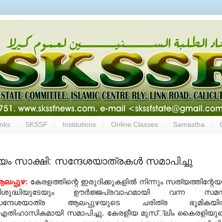
inks
SKSSF
Institutions
Online Classes
Samastha
സാക്ഷി: സന്ദേശയാത്രകള്‍ സമാപിച്ചു
ലപ്പുഴ:
കേരളത്തിന്റെ ഇരുദിക്കുകളില്‍ നിന്നും സത്യത്തിന്റേയ
ിശുദ്ധിയുടേയും ഊര്‍ജ്ജപ്രവാഹമായി വന്ന സമസ
ന്ദേശയാത്ര ആലപ്പുഴയുടെ ചരിത്ര ഭൂമികയില്
തിഹാസികമായി സമാപിച്ചു. കേരളീയ മുസ്്‌ലിം കൈരളിയു