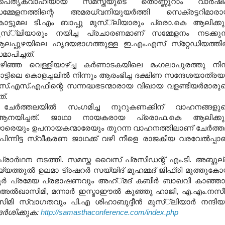
ൈതൃകവാഹിയായ സമസ്തയുടെ തൊണ്ണൂറാം വാര്‍ഷി
മ്മേളനത്തിന്റെ അമരധ്വനിയുയര്‍ത്തി സെക്രട്ടറിമാര
ോട്ടുമല ടി.എം ബാപ്പു മുസ്്‌ലിയാരും പ്രൊ.കെ ആലിക്കുട്
ുസ്്‌ലിയാരും നയിച്ച പ്രചാരണമാണ് സമ്മേളനം നടക്കുന
ലപ്പുഴയിലെ ഹൃദയഭാഗത്തുള്ള ഇ.എം.എസ് സ്‌റ്റേഡിയത്തില
മാപിച്ചത്.
ഴിഞ്ഞ വെള്ളിയാഴ്ച്ച കര്‍ണാടകയിലെ മംഗലാപുരത്തു നിന്
്ടിലെ കൊളച്ചലില്‍ നിന്നും ആരംഭിച്ച ദക്ഷിണ സന്ദേശയാത്രയ
സ്.എസ്.എഫിന്റെ സന്നദ്ധഭടന്മാരായ വിഖായ വളണ്ടിയര്‍മാരു
്.
്‍ത്തലയില്‍ സംഗമിച്ച നൂറുകണക്കിന് വാഹനങ്ങളു
 ആനയിച്ചത്. ജാഥാ നായകരായ പ്രൊഫ.കെ ആലിക്കുട്
ലിയാരെയും ഉപനായകന്മാരേയും തുറന്ന വാഹനത്തിലാണ് ചേര്‍ത്
 പിന്നിട്ട സ്വീകരണ ജാഥക്ക് വഴി നീളെ രാജകീയ വരവേല്‍പ്പാ
്രാര്‍ഥന നടത്തി. സമസ്ത വൈസ് പ്രസിഡന്റ് എം.ടി. അബ്ദുല
ത്തുല്‍ ഉലമാ ട്രഷറര്‍ സയ്യിദ് മുഹമ്മദ് ജിഫ്‌രി മുത്തുക
്ടൂര്‍ പ്രമേയ പ്രഭാഷണവും അഹ്്മദ് കബീര്‍ ബാഖവി കാഞ്ഞാര
അല്‍ഖാസിമി, മന്നാര്‍ ഇസ്മാഈല്‍ കുഞ്ഞു ഹാജി, എ.എം.നസീര
ിമി സ്വാഗതവും പി.എ ശിഹാബുദ്ദീന്‍ മുസ്്‌ലിയാര്‍ നന്ദിയ
ദർശിക്കുക:
http://samasthaconference.com/index.php