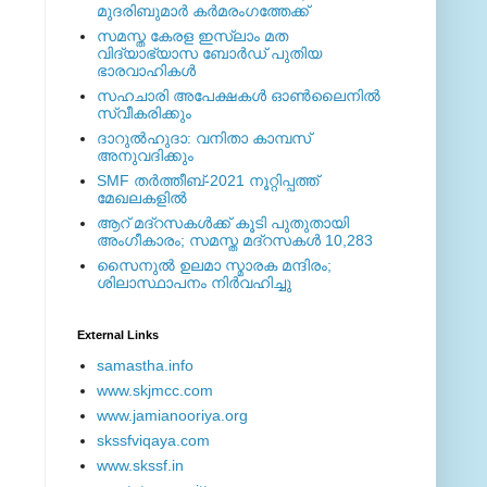
മുദരിബുമാര്‍ കര്‍മരംഗത്തേക്ക്
സമസ്ത കേരള ഇസ്ലാം മത
വിദ്യാഭ്യാസ ബോര്‍ഡ് പുതിയ
ഭാരവാഹികള്‍
സഹചാരി അപേക്ഷകൾ ഓൺലൈനിൽ
സ്വീകരിക്കും
ദാറുല്‍ഹുദാ: വനിതാ കാമ്പസ്
അനുവദിക്കും
SMF തര്‍ത്തീബ്-2021 നൂറ്റിപ്പത്ത്
മേഖലകളില്‍
ആറ് മദ്റസകള്‍ക്ക് കൂടി പുതുതായി
അംഗീകാരം; സമസ്ത മദ്റസകള്‍ 10,283
സൈനുല്‍ ഉലമാ സ്മാരക മന്ദിരം;
ശിലാസ്ഥാപനം നിര്‍വഹിച്ചു
External ‎Links
samastha.info
www.skjmcc.com
www.jamianooriya.org
skssfviqaya.com
www.skssf.in