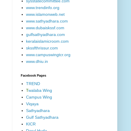
sysstatecommittee.com
www.trendinfo.org
www.islamonweb.net
www.sathyadhara.com
www.dubaiskssf.com
gulfsathyadhara.com
keralaislamicroom.com
skssfthrissur.com
www.campuswingtcr.org
www.dhiu.in
Facebook Pages
TREND
T
walaba Wing
Campus Wing
Viqaya
Sathyadhara
Gulf Sathyadhara
KICR
Darul Huda