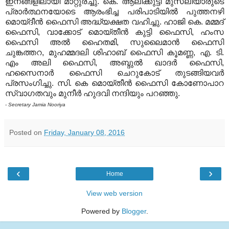
ഇനങ്ങളിലായി മാറ്റുരച്ചു. കെ. ആലിക്കുട്ടി മുസ്‌ലിയാരുടെ
പ്രാര്‍ത്ഥനയോടെ ആരംഭിച്ച പരിപാടിയില്‍ പുത്തനഴി
മൊയ്ദീന്‍ ഫൈസി അദ്ധ്യക്ഷത വഹിച്ചു. ഹാജി കെ. മമ്മദ്
ഫൈസി, വാക്കോട് മൊയ്തീന്‍ കുട്ടി ഫൈസി, ഹംസ
ഫൈസി അല്‍ ഹൈതമി, സുലൈമാന്‍ ഫൈസി
ചുങ്കത്തറ, മുഹമ്മദലി ശിഹാബ് ഫൈസി കൂമണ്ണ, എ. ടി.
എം അലി ഫൈസി, അബ്ദുല്‍ ഖാദര്‍ ഫൈസി,
ഹസൈനാര്‍ ഫൈസി ചെറുകോട് തുടങ്ങിയവര്‍
പ്രസംഗിച്ചു. സി. കെ മൊയ്തീന്‍ ഫൈസി കോണോപാറ
സ്വാഗതവും മുനീര്‍ ഹുദവി നന്ദിയും പറഞ്ഞു.
- Secretary Jamia Nooriya
Posted on
Friday, January 08, 2016
‹
›
Home
View web version
Powered by
Blogger
.