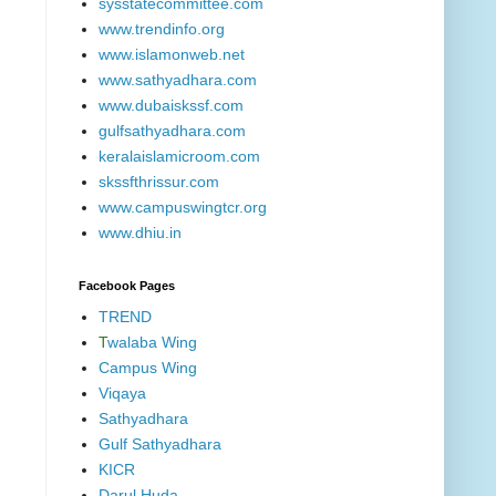
sysstatecommittee.com
www.trendinfo.org
www.islamonweb.net
www.sathyadhara.com
www.dubaiskssf.com
gulfsathyadhara.com
keralaislamicroom.com
skssfthrissur.com
www.campuswingtcr.org
www.dhiu.in
Facebook Pages
TREND
T
walaba Wing
Campus Wing
Viqaya
Sathyadhara
Gulf Sathyadhara
KICR
Darul Huda