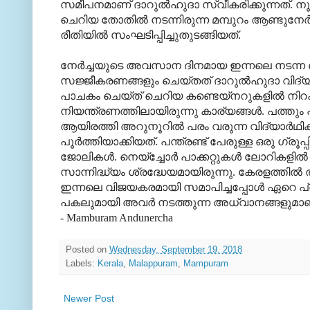
സമീപനമാണ് ദാറുല്‍ഹുദാ സ്വീകരിക്കുന്നത്
ചെറിയ തോതില്‍ നടന്നിരുന്ന മമ്പുറം ആണ്ടുനേര
രീതിയില്‍ സംഘടിപ്പിച്ചുതുടങ്ങിയത്.
നേര്‍ച്ചയുടെ അവസാന ദിനമായ ഇന്നലെ നടന്ന ഒര
സജ്ജീകരണങ്ങളും ചെയ്തത് ദാറുല്‍ഹുദാ വിദ്യാ
പാചകം ചെയ്ത് ചെറിയ കണ്ടെയ്‌നറുകളില്‍ നിറക്
നിയന്ത്രണത്തിലായിരുന്നു കാര്യങ്ങള്‍. പത്തും 
ആയിരത്തി അറുനൂറില്‍ പരം വരുന്ന വിദ്യാര്‍ഥികള
പൂര്‍ത്തിയാക്കിയത്. പന്ത്രണ്ട് പേരുള്ള ഒരു ഗ്രൂ
ജോലികള്‍. നെയ്‌ച്ചോര്‍ പാക്കറ്റുകള്‍ ലോറികളില്
സാന്നിദ്ധ്യം ശ്രദ്ധേയമായിരുന്നു. കേരളത്തില്‍
ഇന്നലെ വിജയകരമായി സമാപിച്ചപ്പോള്‍ ഏറെ പ്ര
പകലുമായി അവര്‍ നടത്തുന്ന അധ്വാനങ്ങളുമാണ
- Mamburam Andunercha
Posted on
Wednesday, September 19, 2018
Labels:
Kerala
,
Malappuram
,
Mampuram
Newer Post