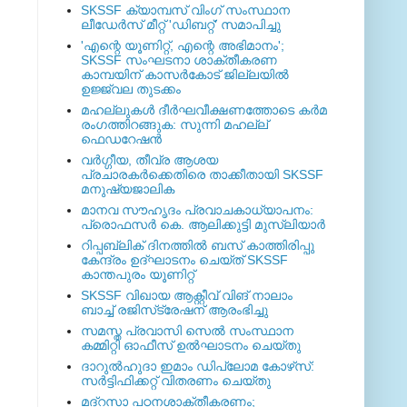
SKSSF ക്യാമ്പസ് വിംഗ് സംസ്ഥാന
ലീഡേർസ് മീറ്റ് 'ഡിബറ്റ്' സമാപിച്ചു
'എന്റെ യൂണിറ്റ്, എന്റെ അഭിമാനം';
SKSSF സംഘടനാ ശാക്തീകരണ
കാമ്പയിന് കാസര്‍കോട് ജില്ലയില്‍
ഉജ്ജ്വല തുടക്കം
മഹല്ലുകള്‍ ദീര്‍ഘവീക്ഷണത്തോടെ കര്‍മ
രംഗത്തിറങ്ങുക: സുന്നി മഹല്ല്
ഫെഡറേഷന്‍
വര്‍ഗ്ഗീയ, തീവ്ര ആശയ
പ്രചാരകര്‍ക്കെതിരെ താക്കീതായി SKSSF
മനുഷ്യജാലിക
മാനവ സൗഹൃദം പ്രവാചകാധ്യാപനം:
പ്രൊഫസർ കെ. ആലിക്കുട്ടി മുസ്ലിയാർ
റിപ്പബ്ലിക് ദിനത്തില്‍ ബസ് കാത്തിരിപ്പു
കേന്ദ്രം ഉദ്ഘാടനം ചെയ്ത്‌ SKSSF
കാന്തപുരം യൂണിറ്റ്
SKSSF വിഖായ ആക്റ്റീവ് വിങ് നാലാം
ബാച്ച് രജിസ്‌ട്രേഷന് ആരംഭിച്ചു
സമസ്ത പ്രവാസി സെല്‍ സംസ്ഥാന
കമ്മിറ്റി ഓഫീസ് ഉല്‍ഘാടനം ചെയ്തു
ദാറുല്‍ഹുദാ ഇമാം ഡിപ്ലോമ കോഴ്‌സ്:
സര്‍ട്ടിഫിക്കറ്റ് വിതരണം ചെയ്തു
മദ്‌റസാ പഠനശാക്തീകരണം;