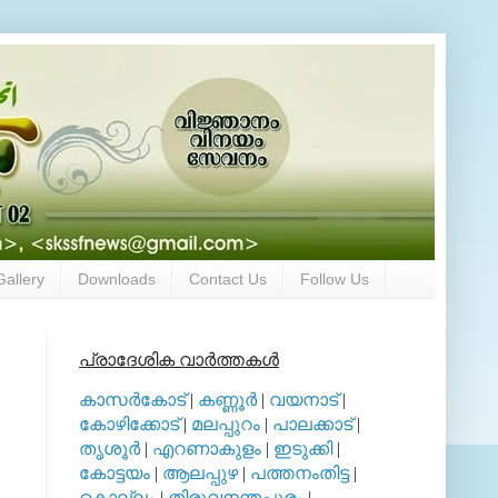
Gallery
Downloads
Contact Us
Follow Us
പ്രാദേശിക വാര്‍ത്തകള്‍
കാസര്‍കോട്
|
കണ്ണൂര്‍
|
വയനാട്
|
കോഴിക്കോട്
|
മലപ്പുറം
|
പാലക്കാട്
|
തൃശൂര്‍
|
എറണാകുളം
|
ഇടുക്കി
|
കോട്ടയം
|
ആലപ്പുഴ
|
പത്തനംതിട്ട
|
കൊല്ലം
|
തിരുവനന്തപുരം
|