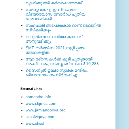
മുദരിബുമാര്‍ കര്‍മരംഗത്തേക്ക്
സമസ്ത കേരള ഇസ്ലാം മത
വിദ്യാഭ്യാസ ബോര്‍ഡ് പുതിയ
ഭാരവാഹികള്‍
സഹചാരി അപേക്ഷകൾ ഓൺലൈനിൽ
സ്വീകരിക്കും
ദാറുല്‍ഹുദാ: വനിതാ കാമ്പസ്
അനുവദിക്കും
SMF തര്‍ത്തീബ്-2021 നൂറ്റിപ്പത്ത്
മേഖലകളില്‍
ആറ് മദ്റസകള്‍ക്ക് കൂടി പുതുതായി
അംഗീകാരം; സമസ്ത മദ്റസകള്‍ 10,283
സൈനുല്‍ ഉലമാ സ്മാരക മന്ദിരം;
ശിലാസ്ഥാപനം നിര്‍വഹിച്ചു
External ‎Links
samastha.info
www.skjmcc.com
www.jamianooriya.org
skssfviqaya.com
www.skssf.in