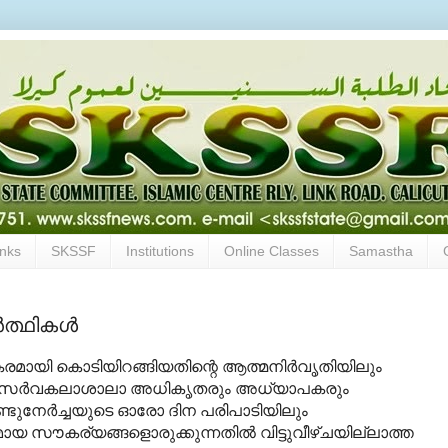
inks
SKSSF
Institutions
Online Classes
Samastha
ത്ഥികള്‍
ിജയകരമായി കൊടിയിറങ്ങിയതിന്റെ ആത്മനിര്‍വൃതിയിലും
ക് സര്‍വകലാശാലാ അധികൃതരും അധ്യാപകരും
ആണ്ടുനേര്‍ച്ചയുടെ ഓരോ ദിന പരിപാടിയിലും
 സൗകര്യങ്ങളൊരുക്കുന്നതില്‍ വിട്ടുവീഴ്ചയില്ലാത്ത