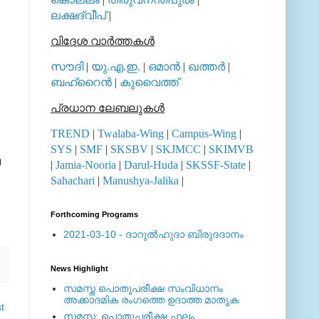
ലക്ഷദ്വീപ്
|
വിദേശ വാര്‍ത്തകള്‍
സൗദി
|
യു.എ.ഇ.
|
ഒമാന്‍
|
ഖത്തര്‍
|
ബഹ്റൈന്‍
|
കുവൈത്ത്
പ്രധാന ലേബലുകള്‍
TREND
|
Twalaba-Wing
|
Campus-Wing
|
SYS
|
SMF
|
SKSBV
|
SKJMCC
|
SKIMVB
വ
|
Jamia-Nooria
|
Darul-Huda
|
SKSSF-State
|
Sahachari
|
Manushya-Jalika
|
Forthcoming Programs
2021-03-10 - ദാറുല്‍ഹുദാ ബിരുദദാനം
News Highlight
സമസ്ത പൊതുപരീക്ഷ സംവിധാനം
അക്കാദമിക രംഗത്തെ ഉദാത്ത മാതൃക
t
സമസ്ത: പൊതുപരീക്ഷ ഫലം