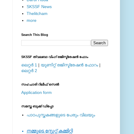
SKSSF News
Thelitcham
more
Search This Blog
SKSSF ത്വലബാ വിംഗ് രജിസ്ട്രേഷന്‍ ഫോം
ലെറ്റര്‍ 1
|
യൂണിറ്റ് രജിസ്ട്രേഷന്‍ ഫോറം
|
ലെറ്റര്‍ 2
സഹചാരി റിലീഫ് സെല്‍
Application form
സമസ്ത ബുക്ക് ഡിപ്പോ
പാഠപുസ്തകങ്ങളുടെ പേരും വിലയും
നമ്മുടെ സ്റ്റേറ്റ് കമ്മിറ്റി