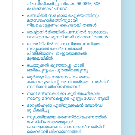
പ്രസിദ്ധീകരിച്ചു. വിജയം 96.08%, 506
പേര്‍ക്ക് ടോപ് പ്ലസ്.
പണ്ഡിതര്‍ സമുദായ ഐക്യത്തിനും
മതസൗഹാര്‍ദത്തിനുമായി
നിലകൊള്ളണം: ഹൈദരലി തങ്ങള്‍
രാഷ്ട്രനിര്‍മിതയില്‍ പണ്ഡിതര്‍ ഭാഗധേയം
വഹിക്കണം: മുനവ്വറലി ശിഹാബ് തങ്ങള്‍
ലക്ഷദ്വീപില്‍ മാംസ നിരോധനനിയമം
നടപ്പാക്കല്‍ കേന്ദ്രസര്‍ക്കാര്‍
പിന്തിരിയണം: ജംഇയ്യത്തുല്‍
മുഅല്ലിമീന്‍
ചെമ്മുക്കന്‍ കുഞ്ഞാപ്പു ഹാജി
ഓര്‍മപുസ്തകം പുറത്തിറങ്ങുന്നു
ഖുര്‍ആനിക സന്ദേശ പ്രചരണം
കാലഘട്ടത്തിന്റെ അനിവാര്യത: സയ്യിദ്
സാദിഖലി ശിഹാബ് തങ്ങള്‍
നാല് മദ്‌റസകള്‍ക്കു കൂടി അംഗീകാരം;
സമസ്ത മദ്‌റസകളുടെ എണ്ണം 10287 ആയി
ദാറുല്‍ഹുദാ എജ്യുക്കേഷന്‍ ബോര്‍ഡ്
രൂപീകരിച്ചു
സുധാര്യമായ ഭരണനിര്‍വ്വഹണത്തില്‍
മഹല്ല് ജമാഅത്തുകള്‍
ജാഗരൂകരാകണം: പാണക്കാട് സയ്യിദ്
ഹൈദറലി ശിഹാബ് തങ്ങള്‍