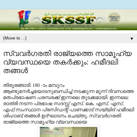
▼
സ്വവർഗരതി രാജ്യത്തെ സാമൂഹ്യ
വ്യവസ്ഥയെ തകർക്കും: ഹമീദലി
തങ്ങൾ
തിരൂരങ്ങാടി: 180 -ാം മമ്പുറം
ആണ്ടുനേർച്ചയോടനുബന്ധിച്ച് നടക്കുന്ന മൂന്ന് ദിവസത്തെ
മതപ്രഭാഷണ പരമ്പരക്ക് ഇന്നലെ തുടക്കമായി. ഇന്നലെ
രാത്രി നടന്ന പ്രഭാഷ സദസ്സ് എസ്. കെ. എസ്. എസ്.
എഫ് സംസ്ഥാന പ്രസിഡന്റ് പാണക്കാട് സയ്യിദ് ഹമീദലി
ശിഹാബ് തങ്ങൾ ഉദ്ഘാടനം ചെയ്തു. സ്വവർഗരതി
രാജ്യത്തെ സാമൂഹ്യ വ്യവസ്ഥയെ