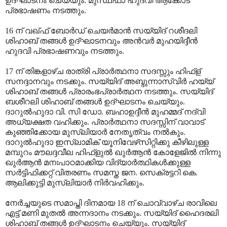
ഉദ്ഘാടനം ചെയ്യും. മുസ്ഥഫാ ഹുദവി ആക്കോട്
പ്രഭാഷണം നടത്തും.
16 ന് വഖ്ഫ് ബോര്‍ഡ് ചെയര്‍മാന്‍ സയ്യിദ് റശീദലി
ശിഹാബ് തങ്ങള്‍ ഉദ്ഘാടനവും അന്‍വര്‍ മുഹയിദ്ദീന്‍
ഹുദവി പ്രഭാഷണവും നടത്തും.
17 ന് തിങ്കളാഴ്ച രാത്രി പ്രാര്‍ത്ഥനാ സദസ്സും ഹിഫ്‌ള്
സനദ്ദാനവും നടക്കും. സയ്യിദ് അബ്ദുന്നാസ്വിര്‍ ഹയ്യ്
ശിഹാബ് തങ്ങള്‍ പ്രാരംഭപ്രാര്‍ത്ഥന നടത്തും. സയ്യിദ്
ബശീറലി ശിഹാബ് തങ്ങള്‍ ഉദ്ഘാടനം ചെയ്യും.
ദാറുല്‍ഹുദാ വി. സി ഡോ. ബഹാഉദ്ദീന്‍ മുഹമ്മദ് നദ്‌വി
അധ്യക്ഷത വഹിക്കും. പ്രാര്‍ത്ഥനാ സദസ്സിന് വാവാട്
കുഞ്ഞിക്കോയ മുസ്‌ലിയാര്‍ നേതൃത്വം നല്‍കും.
ദാറുല്‍ഹുദാ ഇസ്‌ലാമിക് യൂനിവേഴ്‌സിറ്റിക്കു കീഴിലുള്ള
മമ്പുറം മൗലദ്ദവീല ഹിഫ്‌ളുല്‍ ഖുര്‍ആന്‍ കോളേജില്‍ നിന്നു
ഖുര്‍ആന്‍ മനഃപാഠമാക്കിയ വിദ്യാര്‍ത്ഥികള്‍ക്കുള്ള
സര്‍ട്ടിഫിക്കറ്റ് വിതരണം സമസ്ത ജന. സെക്രട്ടറി കെ.
ആലിക്കുട്ടി മുസ്‌ലിയാര്‍ നിര്‍വഹിക്കും.
നേര്‍ച്ചയുടെ സമാപ്തി ദിനമായ 18 ന് ചൊവ്വാഴ്ച രാവിലെ
എട്ട് മണി മുതല്‍ അന്നദാനം നടക്കും. സയ്യിദ് ഹൈദരലി
ശിഹാബ് തങ്ങള്‍ ഉദ്ഘാടനം ചെയ്യും. സയ്യിദ്