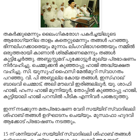
തകർക്കുമെന്നും ലൈംഗികരോഗ പകർച്ചയിലൂടെ
ആരോഗ്യനില താളം കതെറ്റുമെന്നും തങ്ങൾ പറഞ്ഞു.
ഭിന്നലിംഗക്കാരെയും മൂന്നാം ലിംഗവിഭാഗത്തെയും നമ്മിൽ
ഒരുത്തരായി കാണാൻ ശ്രമിക്കണമെന്നും തങ്ങൾ
കൂട്ടിച്ചേർത്തു. അബ്ദുസ്സമദ് പൂക്കോട്ടൂർ മുഖ്യ പ്രഭാഷണം
നിർവഹിച്ചു. ചെമ്മുക്കന്‍ കുഞ്ഞാപ്പു ഹാജി അദ്ധ്യക്ഷത
വഹിച്ചു. സി. യൂസുഫ് ഫൈസി മേല്‍മുറി സ്വാഗതം
പറഞ്ഞു. വി. പി അബ്ദുല്ല കോയ തങ്ങള്‍, ഇസ്ഹാഖ്
ബാഖവി ചെമ്മാട്, അലി മൗലവി ഇരിങ്ങല്ലൂര്‍, യു. ശാഫി
ഹാജി, ഹംസ ഹാജി മൂന്നിയൂര്‍, തോപ്പില്‍ കുഞ്ഞാപ്പു ഹാജി,
കുട്ടിയാലി ഹാജി പറമ്പില്‍ പീടിക എന്നിവര്‍ പങ്കെടുത്തു.
ഇന്ന് നടക്കുന്ന മതപ്രഭാഷണ വേദി സയ്യിദ് സ്വാദിഖലി
ശിഹാബ് തങ്ങള്‍ ഉദ്ഘാടനം ചെയ്യും. മുസ്ഥഫാ ഹുദവി
ആക്കോട് പ്രഭാഷണം നടത്തും.
15 ന് ശനിയാഴ്ച സയ്യിദ് സ്വാദിഖലി ശിഹാബ് തങ്ങള്‍