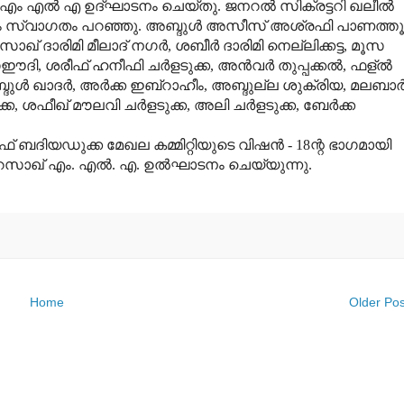
 എം എൽ എ ഉദ്ഘാടനം ചെയ്തു. ജനറൽ സിക്രട്ടറി ഖലീൽ
ചം സ്വാഗതം പറഞ്ഞു. അബ്ദുൾ അസീസ് അശ്രഫി പാണത്ത
് ദാരിമി മീലാദ് നഗർ, ശബീർ ദാരിമി നെല്ലിക്കട്ട, മൂസ
് സഈദി, ശരീഫ് ഹനീഫി ചർളടുക്ക, അൻവർ തുപ്പക്കൽ, ഫള്ൽ
ദുൾ ഖാദർ, അർക്ക ഇബ്റാഹീം, അബ്ദുല്ല ശുക്രിയ, മലബാ
ക്ക, ശഫീഖ് മൗലവി ചർളടുക്ക, അലി ചർളടുക്ക, ബേർക്ക
ഫ് ബദിയഡുക്ക മേഖല കമ്മിറ്റിയുടെ വിഷൻ - 18ന്റ ഭാഗമായി
ദു റസാഖ് എം. എൽ. എ. ഉൽഘാടനം ചെയ്യുന്നു.
Home
Older Pos