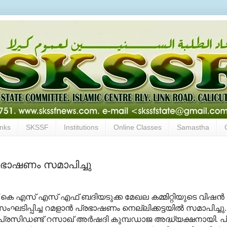
inks
SKSSF
Institutions
Online Classes
Samastha
രഭാഷണം സമാപിച്ചു
 കെ എസ് എസ് എഫ് ബദിയടുക്ക മേഖല കമ്മിറ്റിയുടെ വിഷൻ
സംഘടിപ്പിച്ച റമളാൻ പ്രഭാഷണം നെല്ലിക്കട്ടയിൽ സമാപിച്ചു.
 പ്രസിഡണ്ട് റസാഖ് അർഷദി കുമ്പഡാജ അദ്ധ്യക്ഷനായി. പ