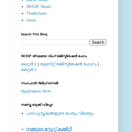
SKSSF News
Thelitcham
more
Search This Blog
SKSSF ത്വലബാ വിംഗ് രജിസ്ട്രേഷന്‍ ഫോം
ലെറ്റര്‍ 1
|
യൂണിറ്റ് രജിസ്ട്രേഷന്‍ ഫോറം
|
ലെറ്റര്‍ 2
സഹചാരി റിലീഫ് സെല്‍
Application form
സമസ്ത ബുക്ക് ഡിപ്പോ
പാഠപുസ്തകങ്ങളുടെ പേരും വിലയും
നമ്മുടെ സ്റ്റേറ്റ് കമ്മിറ്റി