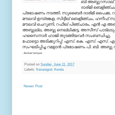
ബി അബ്ദുറസാഖ്
ദാരിമി ബെളിഞ്
പ്രഭാഷണം നടത്തി. സുബൈർ ദാരിമി പൈക്ക, റസാഖ
മൗലവി ഉമ്പ്രങ്കള, സിദ്ദീഖ് ബെളിഞ്ചം, ഹനീഫ
മൗലവി ചെറൂണി, റഫീഖ് പിഞ്ചാരം, എൻ എ അബ്
അബ്ദുല്ല, അബ്ദു നെല്ലിക്കട്ട, അസീസ് പാട്ലടു
ഹസൈനാർ ഹാജി തുടങ്ങിയവർ സംബന്ധിച്ചു.
ഫോട്ടൊ അടിക്കുറിപ്പ്: എസ്. കെ. എസ്. എസ്. എ
സംഘടിപ്പിച്ച റമളാൻ പ്രഭാഷണം പി. ബി. അബ്
- Rasheed belinjam
Posted on
Sunday, June 11, 2017
Labels:
Kasaragod
,
Kerala
Newer Post