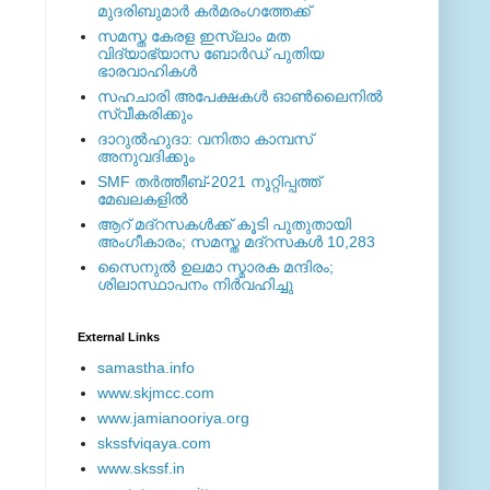
മുദരിബുമാര്‍ കര്‍മരംഗത്തേക്ക്
സമസ്ത കേരള ഇസ്ലാം മത
വിദ്യാഭ്യാസ ബോര്‍ഡ് പുതിയ
ഭാരവാഹികള്‍
സഹചാരി അപേക്ഷകൾ ഓൺലൈനിൽ
സ്വീകരിക്കും
ദാറുല്‍ഹുദാ: വനിതാ കാമ്പസ്
അനുവദിക്കും
SMF തര്‍ത്തീബ്-2021 നൂറ്റിപ്പത്ത്
മേഖലകളില്‍
ആറ് മദ്റസകള്‍ക്ക് കൂടി പുതുതായി
അംഗീകാരം; സമസ്ത മദ്റസകള്‍ 10,283
സൈനുല്‍ ഉലമാ സ്മാരക മന്ദിരം;
ശിലാസ്ഥാപനം നിര്‍വഹിച്ചു
External ‎Links
samastha.info
www.skjmcc.com
www.jamianooriya.org
skssfviqaya.com
www.skssf.in