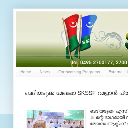
Home
News
Forthcoming Programs
External L
ബദിയടുക്ക മേഖലാ SKSSF റമളാൻ പ്
ബദിയടുക്ക: എസ്
18 ന്റെ ഭാഗമായി 
മേഖലാ ആക്ടിംഗ്