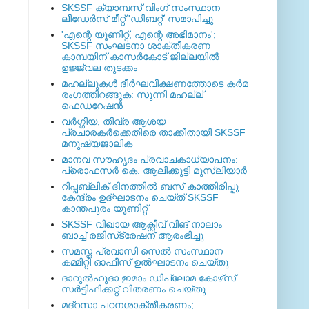
SKSSF ക്യാമ്പസ് വിംഗ് സംസ്ഥാന
ലീഡേർസ് മീറ്റ് 'ഡിബറ്റ്' സമാപിച്ചു
'എന്റെ യൂണിറ്റ്, എന്റെ അഭിമാനം';
SKSSF സംഘടനാ ശാക്തീകരണ
കാമ്പയിന് കാസര്‍കോട് ജില്ലയില്‍
ഉജ്ജ്വല തുടക്കം
മഹല്ലുകള്‍ ദീര്‍ഘവീക്ഷണത്തോടെ കര്‍മ
രംഗത്തിറങ്ങുക: സുന്നി മഹല്ല്
ഫെഡറേഷന്‍
വര്‍ഗ്ഗീയ, തീവ്ര ആശയ
പ്രചാരകര്‍ക്കെതിരെ താക്കീതായി SKSSF
മനുഷ്യജാലിക
മാനവ സൗഹൃദം പ്രവാചകാധ്യാപനം:
പ്രൊഫസർ കെ. ആലിക്കുട്ടി മുസ്ലിയാർ
റിപ്പബ്ലിക് ദിനത്തില്‍ ബസ് കാത്തിരിപ്പു
കേന്ദ്രം ഉദ്ഘാടനം ചെയ്ത്‌ SKSSF
കാന്തപുരം യൂണിറ്റ്
SKSSF വിഖായ ആക്റ്റീവ് വിങ് നാലാം
ബാച്ച് രജിസ്‌ട്രേഷന് ആരംഭിച്ചു
സമസ്ത പ്രവാസി സെല്‍ സംസ്ഥാന
കമ്മിറ്റി ഓഫീസ് ഉല്‍ഘാടനം ചെയ്തു
ദാറുല്‍ഹുദാ ഇമാം ഡിപ്ലോമ കോഴ്‌സ്:
സര്‍ട്ടിഫിക്കറ്റ് വിതരണം ചെയ്തു
മദ്‌റസാ പഠനശാക്തീകരണം;