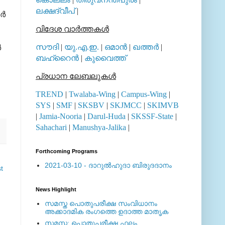
ലക്ഷദ്വീപ്
|
ൂർ
വിദേശ വാര്‍ത്തകള്‍
സൗദി
|
യു.എ.ഇ.
|
ഒമാന്‍
|
ഖത്തര്‍
|
ർ
ബഹ്റൈന്‍
|
കുവൈത്ത്
പ്രധാന ലേബലുകള്‍
TREND
|
Twalaba-Wing
|
Campus-Wing
|
SYS
|
SMF
|
SKSBV
|
SKJMCC
|
SKIMVB
|
Jamia-Nooria
|
Darul-Huda
|
SKSSF-State
|
Sahachari
|
Manushya-Jalika
|
Forthcoming Programs
2021-03-10 - ദാറുല്‍ഹുദാ ബിരുദദാനം
t
News Highlight
സമസ്ത പൊതുപരീക്ഷ സംവിധാനം
അക്കാദമിക രംഗത്തെ ഉദാത്ത മാതൃക
സമസ്ത: പൊതുപരീക്ഷ ഫലം