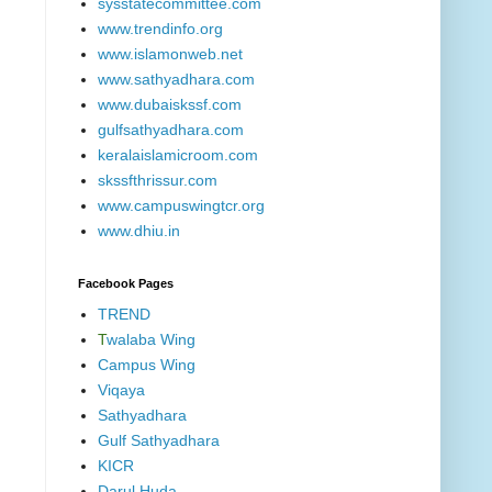
sysstatecommittee.com
www.trendinfo.org
www.islamonweb.net
www.sathyadhara.com
www.dubaiskssf.com
gulfsathyadhara.com
keralaislamicroom.com
skssfthrissur.com
www.campuswingtcr.org
www.dhiu.in
Facebook Pages
TREND
T
walaba Wing
Campus Wing
Viqaya
Sathyadhara
Gulf Sathyadhara
KICR
Darul Huda