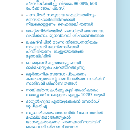
പ്രസിദ്ധീകരിച്ചു. വിജയം 96.08%, 506
പേര്‍ക്ക് ടോപ് പ്ലസ്.
പണ്ഡിതര്‍ സമുദായ ഐക്യത്തിനും
മതസൗഹാര്‍ദത്തിനുമായി
നിലകൊള്ളണം: ഹൈദരലി തങ്ങള്‍
രാഷ്ട്രനിര്‍മിതയില്‍ പണ്ഡിതര്‍ ഭാഗധേയം
വഹിക്കണം: മുനവ്വറലി ശിഹാബ് തങ്ങള്‍
ലക്ഷദ്വീപില്‍ മാംസ നിരോധനനിയമം
നടപ്പാക്കല്‍ കേന്ദ്രസര്‍ക്കാര്‍
പിന്തിരിയണം: ജംഇയ്യത്തുല്‍
മുഅല്ലിമീന്‍
ചെമ്മുക്കന്‍ കുഞ്ഞാപ്പു ഹാജി
ഓര്‍മപുസ്തകം പുറത്തിറങ്ങുന്നു
ഖുര്‍ആനിക സന്ദേശ പ്രചരണം
കാലഘട്ടത്തിന്റെ അനിവാര്യത: സയ്യിദ്
സാദിഖലി ശിഹാബ് തങ്ങള്‍
നാല് മദ്‌റസകള്‍ക്കു കൂടി അംഗീകാരം;
സമസ്ത മദ്‌റസകളുടെ എണ്ണം 10287 ആയി
ദാറുല്‍ഹുദാ എജ്യുക്കേഷന്‍ ബോര്‍ഡ്
രൂപീകരിച്ചു
സുധാര്യമായ ഭരണനിര്‍വ്വഹണത്തില്‍
മഹല്ല് ജമാഅത്തുകള്‍
ജാഗരൂകരാകണം: പാണക്കാട് സയ്യിദ്
ഹൈദറലി ശിഹാബ് തങ്ങള്‍