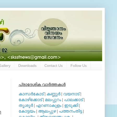
Gallery
Downloads
Contact Us
Follow Us
പ്രാദേശിക വാര്‍ത്തകള്‍
കാസര്‍കോട്
|
കണ്ണൂര്‍
|
വയനാട്
|
കോഴിക്കോട്
|
മലപ്പുറം
|
പാലക്കാട്
|
തൃശൂര്‍
|
എറണാകുളം
|
ഇടുക്കി
|
കോട്ടയം
|
ആലപ്പുഴ
|
പത്തനംതിട്ട
|
ി
കൊല്ലം
|
തിരുവനന്തപുരം
|