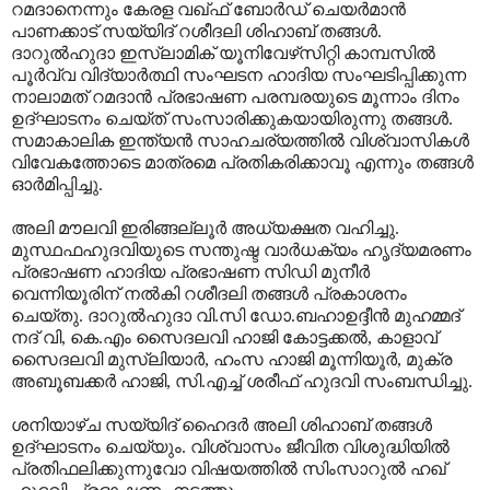
റമദാനെന്നും കേരള വഖ്ഫ് ബോര്‍ഡ് ചെയര്‍മാന്‍
പാണക്കാട് സയ്യിദ് റശീദലി ശിഹാബ് തങ്ങള്‍.
ദാറുല്‍ഹുദാ ഇസ്ലാമിക് യൂനിവേഴ്‌സിറ്റി കാമ്പസില്‍
പൂര്‍വ്വ വിദ്യാര്‍ത്ഥി സംഘടന ഹാദിയ സംഘടിപ്പിക്കുന്ന
നാലാമത് റമദാന്‍ പ്രഭാഷണ പരമ്പരയുടെ മൂന്നാം ദിനം
ഉദ്ഘാടനം ചെയ്ത് സംസാരിക്കുകയായിരുന്നു തങ്ങള്‍.
സമാകാലിക ഇന്ത്യന്‍ സാഹചര്യത്തില്‍ വിശ്വാസികള്‍
വിവേകത്തോടെ മാത്രമെ പ്രതികരിക്കാവൂ എന്നും തങ്ങള്‍
ഓര്‍മിപ്പിച്ചു.
അലി മൗലവി ഇരിങ്ങല്ലൂര്‍ അധ്യക്ഷത വഹിച്ചു.
മുസ്ഥഫഹുദവിയുടെ സന്തുഷ്ട വാര്‍ധക്യം ഹൃദ്യമരണം
പ്രഭാഷണ ഹാദിയ പ്രഭാഷണ സിഡി മുനീര്‍
വെന്നിയൂരിന് നല്‍കി റശീദലി തങ്ങള്‍ പ്രകാശനം
ചെയ്തു. ദാറുല്‍ഹുദാ വി.സി ഡോ.ബഹാഉദ്ദീന്‍ മുഹമ്മദ്
നദ് വി, കെ.എം സൈദലവി ഹാജി കോട്ടക്കല്‍, കാളാവ്
സൈദലവി മുസ്‌ലിയാര്‍, ഹംസ ഹാജി മൂന്നിയൂര്‍, മുക്ര
അബൂബക്കര്‍ ഹാജി, സി.എച്ച് ശരീഫ് ഹുദവി സംബന്ധിച്ചു.
ശനിയാഴ്ച സയ്യിദ് ഹൈദര്‍ അലി ശിഹാബ് തങ്ങള്‍
ഉദ്ഘാടനം ചെയ്യും. വിശ്വാസം ജീവിത വിശുദ്ധിയില്‍
പ്രതിഫലിക്കുന്നുവോ വിഷയത്തില്‍ സിംസാറുല്‍ ഹഖ്