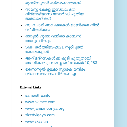
മുദരിബുമാര്‍ കര്‍മരംഗത്തേക്ക്
സമസ്ത കേരള ഇസ്ലാം മത
വിദ്യാഭ്യാസ ബോര്‍ഡ് പുതിയ
ഭാരവാഹികള്‍
സഹചാരി അപേക്ഷകൾ ഓൺലൈനിൽ
സ്വീകരിക്കും
ദാറുല്‍ഹുദാ: വനിതാ കാമ്പസ്
അനുവദിക്കും
SMF തര്‍ത്തീബ്-2021 നൂറ്റിപ്പത്ത്
മേഖലകളില്‍
ആറ് മദ്റസകള്‍ക്ക് കൂടി പുതുതായി
അംഗീകാരം; സമസ്ത മദ്റസകള്‍ 10,283
സൈനുല്‍ ഉലമാ സ്മാരക മന്ദിരം;
ശിലാസ്ഥാപനം നിര്‍വഹിച്ചു
External ‎Links
samastha.info
www.skjmcc.com
www.jamianooriya.org
skssfviqaya.com
www.skssf.in