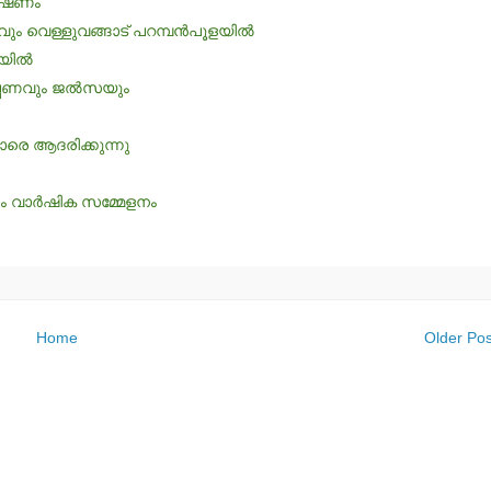
ഭാഷണം
ും വെള്ളുവങ്ങാട് പറമ്പന്‍പൂളയില്‍
യില്‍
പ്പണവും ജല്‍സയും
യാരെ ആദരിക്കുന്നു
-ാം വാര്‍ഷിക സമ്മേളനം
Home
Older Pos