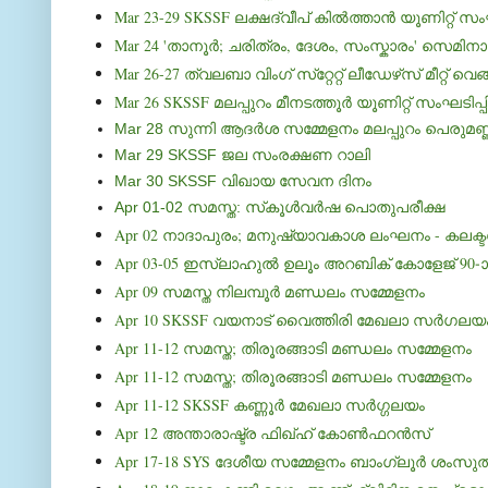
Mar 23-29 SKSSF ലക്ഷദ്വീപ് കില്‍ത്താന്‍ യൂണിറ്റ് 
Mar 24 'താനൂര്‍; ചരിത്രം, ദേശം, സംസ്കാരം' സെമിനാര
Mar 26-27 ത്വലബാ വിംഗ് സ്‌റ്റേറ്റ് ലീഡേഴ്‌സ് മീറ്റ് വെങ്
Mar 26 SKSSF മലപ്പുറം മീനടത്തൂര്‍ യൂണിറ്റ് സംഘടിപ
Mar 28 സുന്നി ആദര്‍ശ സമ്മേളനം മലപ്പുറം പെരുമണ്
Mar 29 SKSSF ജല സംരക്ഷണ റാലി
Mar 30 SKSSF വിഖായ സേവന ദിനം
Apr 01-02 സമസ്ത: സ്‌കൂള്‍വര്‍ഷ പൊതുപരീക്ഷ
Apr 02 നാദാപുരം; മനുഷ്യാവകാശ ലംഘനം - കലക്ടറേറ്റ്
Apr 03-05 ഇസ്‍ലാഹുല്‍ ഉലൂം അറബിക് കോളേജ് 90-
Apr 09 സമസ്ത നിലമ്പൂര്‍ മണ്ഡലം സമ്മേളനം
Apr 10 SKSSF വയനാട് വൈത്തിരി മേഖലാ സര്‍ഗലയ
Apr 11-12 സമസ്ത; തിരൂരങ്ങാടി മണ്ഡലം സമ്മേളനം
Apr 11-12 സമസ്ത; തിരൂരങ്ങാടി മണ്ഡലം സമ്മേളനം
Apr 11-12 SKSSF കണ്ണൂര്‍ മേഖലാ സര്‍ഗ്ഗലയം
Apr 12 അന്താരാഷ്ട്ര ഫിഖ്ഹ് കോണ്‍ഫറന്‍സ്
Apr 17-18 SYS ദേശീയ സമ്മേളനം ബാംഗ്ലൂര്‍ ശംസുല