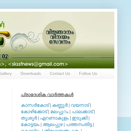
Gallery
Downloads
Contact Us
Follow Us
പ്രാദേശിക വാര്‍ത്തകള്‍
കാസര്‍കോട്
|
കണ്ണൂര്‍
|
വയനാട്
|
കോഴിക്കോട്
|
മലപ്പുറം
|
പാലക്കാട്
|
തൃശൂര്‍
|
എറണാകുളം
|
ഇടുക്കി
|
കോട്ടയം
|
ആലപ്പുഴ
|
പത്തനംതിട്ട
|
കൊല്ലം
|
തിരുവനന്തപുരം
|