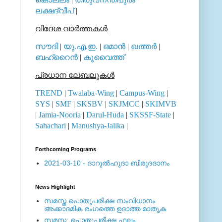
ലക്ഷദ്വീപ്
|
വിദേശ വാര്‍ത്തകള്‍
സൗദി
|
യു.എ.ഇ.
|
ഒമാന്‍
|
ഖത്തര്‍
|
ബഹ്റൈന്‍
|
കുവൈത്ത്
പ്രധാന ലേബലുകള്‍
TREND
|
Twalaba-Wing
|
Campus-Wing
|
SYS
|
SMF
|
SKSBV
|
SKJMCC
|
SKIMVB
|
Jamia-Nooria
|
Darul-Huda
|
SKSSF-State
|
Sahachari
|
Manushya-Jalika
|
Forthcoming Programs
2021-03-10 - ദാറുല്‍ഹുദാ ബിരുദദാനം
News Highlight
സമസ്ത പൊതുപരീക്ഷ സംവിധാനം
അക്കാദമിക രംഗത്തെ ഉദാത്ത മാതൃക
സമസ്ത: പൊതുപരീക്ഷ ഫലം