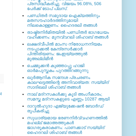
പ്രസിദ്ധീകരിച്ചു. വിജയം 96.08%, 506
പേര്‍ക്ക് ടോപ് പ്ലസ്.
പണ്ഡിതര്‍ സമുദായ ഐക്യത്തിനും
മതസൗഹാര്‍ദത്തിനുമായി
നിലകൊള്ളണം: ഹൈദരലി തങ്ങള്‍
രാഷ്ട്രനിര്‍മിതയില്‍ പണ്ഡിതര്‍ ഭാഗധേയം
വഹിക്കണം: മുനവ്വറലി ശിഹാബ് തങ്ങള്‍
ലക്ഷദ്വീപില്‍ മാംസ നിരോധനനിയമം
നടപ്പാക്കല്‍ കേന്ദ്രസര്‍ക്കാര്‍
പിന്തിരിയണം: ജംഇയ്യത്തുല്‍
മുഅല്ലിമീന്‍
ചെമ്മുക്കന്‍ കുഞ്ഞാപ്പു ഹാജി
ഓര്‍മപുസ്തകം പുറത്തിറങ്ങുന്നു
ഖുര്‍ആനിക സന്ദേശ പ്രചരണം
കാലഘട്ടത്തിന്റെ അനിവാര്യത: സയ്യിദ്
സാദിഖലി ശിഹാബ് തങ്ങള്‍
t
നാല് മദ്‌റസകള്‍ക്കു കൂടി അംഗീകാരം;
സമസ്ത മദ്‌റസകളുടെ എണ്ണം 10287 ആയി
ദാറുല്‍ഹുദാ എജ്യുക്കേഷന്‍ ബോര്‍ഡ്
രൂപീകരിച്ചു
സുധാര്യമായ ഭരണനിര്‍വ്വഹണത്തില്‍
മഹല്ല് ജമാഅത്തുകള്‍
ജാഗരൂകരാകണം: പാണക്കാട് സയ്യിദ്
ഹൈദറലി ശിഹാബ് തങ്ങള്‍