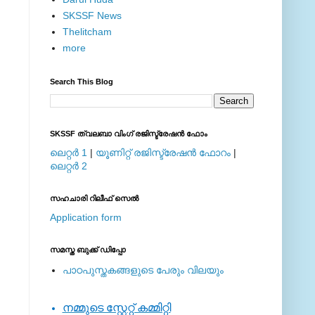
SKSSF News
Thelitcham
more
Search This Blog
SKSSF ത്വലബാ വിംഗ് രജിസ്ട്രേഷന്‍ ഫോം
ലെറ്റര്‍ 1
|
യൂണിറ്റ് രജിസ്ട്രേഷന്‍ ഫോറം
|
ലെറ്റര്‍ 2
സഹചാരി റിലീഫ് സെല്‍
Application form
സമസ്ത ബുക്ക് ഡിപ്പോ
പാഠപുസ്തകങ്ങളുടെ പേരും വിലയും
നമ്മുടെ സ്റ്റേറ്റ് കമ്മിറ്റി