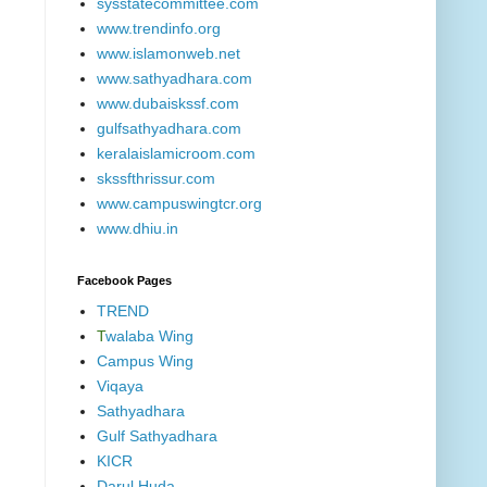
sysstatecommittee.com
www.trendinfo.org
www.islamonweb.net
www.sathyadhara.com
www.dubaiskssf.com
gulfsathyadhara.com
keralaislamicroom.com
skssfthrissur.com
www.campuswingtcr.org
www.dhiu.in
Facebook Pages
TREND
T
walaba Wing
Campus Wing
Viqaya
Sathyadhara
Gulf Sathyadhara
KICR
Darul Huda