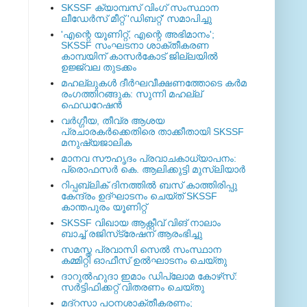
SKSSF ക്യാമ്പസ് വിംഗ് സംസ്ഥാന
ലീഡേർസ് മീറ്റ് 'ഡിബറ്റ്' സമാപിച്ചു
'എന്റെ യൂണിറ്റ്, എന്റെ അഭിമാനം';
SKSSF സംഘടനാ ശാക്തീകരണ
കാമ്പയിന് കാസര്‍കോട് ജില്ലയില്‍
ഉജ്ജ്വല തുടക്കം
മഹല്ലുകള്‍ ദീര്‍ഘവീക്ഷണത്തോടെ കര്‍മ
രംഗത്തിറങ്ങുക: സുന്നി മഹല്ല്
ഫെഡറേഷന്‍
വര്‍ഗ്ഗീയ, തീവ്ര ആശയ
പ്രചാരകര്‍ക്കെതിരെ താക്കീതായി SKSSF
മനുഷ്യജാലിക
മാനവ സൗഹൃദം പ്രവാചകാധ്യാപനം:
പ്രൊഫസർ കെ. ആലിക്കുട്ടി മുസ്ലിയാർ
റിപ്പബ്ലിക് ദിനത്തില്‍ ബസ് കാത്തിരിപ്പു
കേന്ദ്രം ഉദ്ഘാടനം ചെയ്ത്‌ SKSSF
കാന്തപുരം യൂണിറ്റ്
SKSSF വിഖായ ആക്റ്റീവ് വിങ് നാലാം
ബാച്ച് രജിസ്‌ട്രേഷന് ആരംഭിച്ചു
സമസ്ത പ്രവാസി സെല്‍ സംസ്ഥാന
കമ്മിറ്റി ഓഫീസ് ഉല്‍ഘാടനം ചെയ്തു
ദാറുല്‍ഹുദാ ഇമാം ഡിപ്ലോമ കോഴ്‌സ്:
സര്‍ട്ടിഫിക്കറ്റ് വിതരണം ചെയ്തു
മദ്‌റസാ പഠനശാക്തീകരണം;