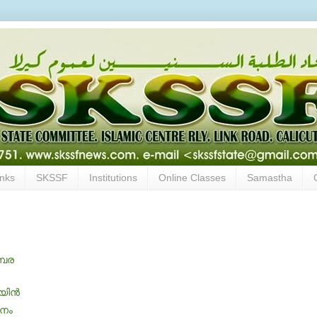
inks
SKSSF
Institutions
Online Classes
Samastha
്പര
ിന്‍
ളനം