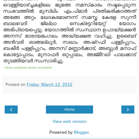
വെള്ളിയാഴ്ച്ചകളിലെ ജുമഅ നമസ്‌കാരം നഷ്ടപ്പെടുന്ന
സംഭവത്തില്‍ മുസ്‌ലിം എം.പിമാര്‍ പ്രതികരിക്കാത്തത്
അങ്ങേ അറ്റം ഖേദകരമാണന്ന് സമസ്ത കേരള സുന്നീ
ബാലവേദി ജില്ലാ സെക്രട്ടറിയേറ്റ് യോഗം
അഭിപ്രായപ്പെട്ടു. യോഗത്തില്‍ സംസ്ഥാന ഉപാദ്ധ്യക്ഷന്‍
അനസ് മാരായമംഗലം അദ്ധ്യക്ഷത വഹിച്ചു. ഉബൈദ്
അന്‍വരി ഓങ്ങല്ലൂര്‍, സലാം അഷ്‌റഫി പള്ളിപ്പുറം,
ബഷീര്‍ പള്ളിപ്പുറം, അനസ് മണ്ണാര്‍ക്കാട്, അബ്ദുള്‍ മനാഫ്
കോട്ടോപ്പാടം, മുനാഫര്‍ ഒറ്റപ്പാലം, അജ്മീറലി പാലക്കാട്
തുടങ്ങിയവര്‍ സംസാരിച്ചു.
- sksbv palakkad district committee
Posted on
Friday, March 13, 2015
‹
›
Home
View web version
Powered by
Blogger
.