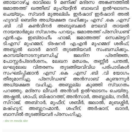
ഞായറാഴ്ച്ച രാവിലെ 9 മണിക്ക് മദ്രസ അങ്കണത്തില്‍
ജമാഅത്ത് ഖത്തീബ് മുഹ്‌യദ്ദീന്‍ ബാഖവി ഉല്‍ഘാടനം
ചെയ്യും. സ്വദര്‍ മുഅല്ലിം ഇര്‍ഷാദ് ഇര്‍ഷാദി അല്‍
ഹുദവി ബെദിര അധ്യക്ഷത വഹിക്കും എസ് .കെ .എസ്
.ബി .വി കണ്‍വീനര്‍ അബൂബക്കര്‍ മൗലവി തായല്‍
നായന്മാര്‍മൂല സ്വഗതം പറയും. ജമാഅത്ത് പ്രസിഡണ്ട്
എന്‍.എം ഇബ്രാഹീം ഹാജി, ജമാഅത്ത് സെക്രട്ടറി
ടി.എസ് മുഹമ്മദ്, ട്രഷറര്‍ എ.എന്‍ മുഹമ്മദ് ശരീഫ്,
അബ്ദുല്‍ ഖാദര്‍ മദനി തുടങ്ങിയവര്‍ സംബന്ധിക്കും.
കാമ്പയിനോടനുബന്ധിച്ച് ജലദിന പ്രതിജ്ഞ,
പോസ്റ്റര്‍പ്രദര്‍ശനം, ലേഖന മഝരം, തണ്ണീര്‍ പന്തല്‍,
ലഘുലേഖ വിതരണം തുടങ്ങിയവിവിധ പരിപാടികള്‍
സംഘടിപ്പിക്കാന്‍ എസ് .കെ .എസ് .ബി .വി യോഗം
തീരുമാനിച്ചു. പ്രസിഡണ്ട് അന്‍സാബ് കുണ്ടന്നൂര്‍
അധ്യക്ഷത വഹിച്ചു. അബ്ദുല്ല കുഞ്ഞി സ്വഗതം
പറഞ്ഞു. മദ്രസ ലീഡര്‍ അന്‍വര്‍ ഉല്‍ഘാടനം ചെയ്തു.
അഷ്ഫല്‍, ശാഫി, ബിഷാറത്ത്, അന്‍സാര്‍, അബ്ദുല്ല, നദീര്‍,
സിറാജ്, അബ്‌റാര്‍, മുഫീദ്, ശബീര്‍, ജലാല്‍, മുബശ്ശിര്‍,
മഷ്ഹൂദ്, അബ്ദുറഹ്മാന്‍, ശഹീദ്, അര്‍ഷാദ്, ഖാദര്‍,
ബാസില്‍ തുടങ്ങിയവര്‍ പ്രസംഗിച്ചു.
- sbv tn moola sbv