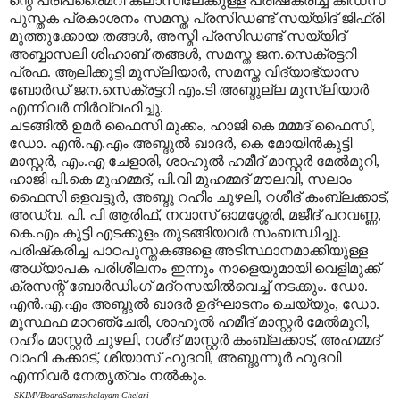
ന്റെ പ്രീപ്രൈമറി ക്ലാസിലേക്കുള്ള പരിഷ്‌കരിച്ച കിഡ്‌സ്
പുസ്തക പ്രകാശനം സമസ്ത പ്രസിഡണ്ട് സയ്യിദ് ജിഫ്‌രി
മുത്തുക്കോയ തങ്ങള്‍, അസ്മി പ്രസിഡണ്ട് സയ്യിദ്
അബ്ബാസലി ശിഹാബ് തങ്ങള്‍, സമസ്ത ജന.സെക്രട്ടറി
പ്രഫ. ആലിക്കുട്ടി മുസ്‌ലിയാര്‍, സമസ്ത വിദ്യാഭ്യാസ
ബോര്‍ഡ് ജന.സെക്രട്ടറി എം.ടി അബ്ദുല്ല മുസ്‌ലിയാര്‍
എന്നിവര്‍ നിര്‍വ്വഹിച്ചു.
ചടങ്ങില്‍ ഉമര്‍ ഫൈസി മുക്കം, ഹാജി കെ മമ്മദ് ഫൈസി,
ഡോ. എന്‍.എ.എം അബ്ദുല്‍ ഖാദര്‍, കെ മോയിന്‍കുട്ടി
മാസ്റ്റര്‍, എം.എ ചേളാരി, ശാഹുല്‍ ഹമീദ് മാസ്റ്റര്‍ മേല്‍മുറി,
ഹാജി പി.കെ മുഹമ്മദ്, പി.വി മുഹമ്മദ് മൗലവി, സലാം
ഫൈസി ഒളവട്ടൂര്‍, അബ്ദു റഹീം ചുഴലി, റശീദ് കംബ്ലക്കാട്,
അഡ്വ. പി. പി ആരിഫ്, നവാസ് ഓമശ്ശേരി, മജീദ് പറവണ്ണ,
കെ.എം കുട്ടി എടക്കുളം തുടങ്ങിയവര്‍ സംബന്ധിച്ചു.
പരിഷ്‌കരിച്ച പാഠപുസ്തകങ്ങളെ അടിസ്ഥാനമാക്കിയുള്ള
അധ്യാപക പരിശീലനം ഇന്നും നാളെയുമായി വെളിമുക്ക്
ക്രസന്റ് ബോര്‍ഡിംഗ് മദ്‌റസയില്‍വെച്ച് നടക്കും. ഡോ.
എന്‍.എ.എം അബ്ദുല്‍ ഖാദര്‍ ഉദ്ഘാടനം ചെയ്യും, ഡോ.
മുസ്ഥഫ മാറഞ്ചേരി, ശാഹുല്‍ ഹമീദ് മാസ്റ്റര്‍ മേല്‍മുറി,
റഹീം മാസ്റ്റര്‍ ചുഴലി, റശീദ് മാസ്റ്റര്‍ കംബ്ലക്കാട്, അഹമ്മദ്
വാഫി കക്കാട്, ശിയാസ് ഹുദവി, അബ്ദുന്നൂര്‍ ഹുദവി
എന്നിവര്‍ നേതൃത്വം നല്‍കും.
- SKIMVBoardSamasthalayam Chelari