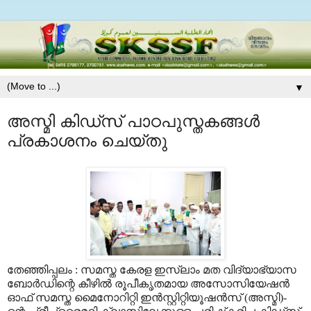
▼
അസ്മി കിഡ്‌സ് പാഠപുസ്തകങ്ങള്‍
പ്രകാശനം ചെയ്തു
തേഞ്ഞിപ്പലം : സമസ്ത കേരള ഇസ്‌ലാം മത വിദ്യാഭ്യാസ
ബോര്‍ഡിന്റെ കീഴില്‍ രൂപീകൃതമായ അസോസിയേഷന്‍
ഓഫ് സമസ്ത മൈനോറിറ്റി ഇന്‍സ്റ്റിറ്റിയൂഷന്‍സ് (അസ്മി)-