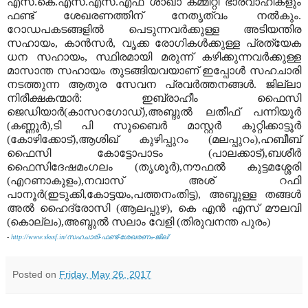
എസ്.കെ.എസ്.എസ്.എഫ് ശാഖാ കമ്മിറ്റി ഭാരവാഹികളും
ഫണ്ട് ശേഖരണത്തിന് നേതൃത്വം നല്‍കും.
റോഡപകടങ്ങളില്‍ പെടുന്നവര്‍ക്കുള്ള അടിയന്തിര
സഹായം, കാന്‍സര്‍, വൃക്ക രോഗികള്‍ക്കുള്ള പ്രത്യേക
ധന സഹായം, സ്ഥിരമായി മരുന്ന് കഴിക്കുന്നവര്‍ക്കുള്ള
മാസാന്ത സഹായം തുടങ്ങിയവയാണ് ഇപ്പോള്‍ സഹചാരി
നടത്തുന്ന ആതുര സേവന പ്രവര്‍ത്തനങ്ങള്‍. ജില്ലാ
നിരീക്ഷകന്മാര്‍: ഇബ്രാഹീം ഫൈസി
ജെഡിയാര്‍(കാസറഗോഡ്),അബ്ദുല്‍ ലതീഫ് പന്നിയൂര്‍
(കണ്ണൂര്‍),ടി പി സുബൈര്‍ മാസ്റ്റര്‍ കുറ്റിക്കാട്ടൂര്‍
(കോഴിക്കോട്),ആശിഖ് കുഴിപ്പുറം (മലപ്പുറം),ഹബീബ്
ഫൈസി കോട്ടോപാടം (പാലക്കാട്),ബശീര്‍
ഫൈസിദേഷമംഗലം (തൃശൂര്‍),നൗഫല്‍ കുട്ടമശ്ശേരി
(എറണാകുളം),നവാസ് അശ് റഫി
പാനൂര്‍(ഇടുക്കി,കോട്ടയം,പത്തനംതിട്ട), അബ്ദുള്ള തങ്ങള്‍
അല്‍ ഹൈദ്രോസി (ആലപ്പുഴ), കെ എന്‍ എസ് മൗലവി
(കൊല്ലം),അബ്ദുല്‍ സലാം വേളി (തിരുവനന്ത പുരം)
-
http://www.skssf.in/സഹചാരി-ഫണ്ട്-ശേഖരണം-ജില്/
Posted on
Friday, May 26, 2017