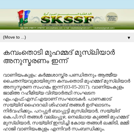
▼
കമ്പംതൊടി മുഹമ്മദ് മുസ്ലിയാര്‍
അനുസ്മരണം ഇന്ന്
വാണിയംകുളം: കര്‍മ്മശാസ്ത്ര പണ്ഡിതനും ആത്മീയ
ചൈതന്യവുമായിരുന്ന കമ്പംതൊടി മുഹമ്മദ് മുസ്ലിയാര്‍
അനുസ്മരണ സംഗമം ഇന്ന് (03-05-2017). വാണിയംകുളം
ജാമിഅ റഹീമിയ്യ വിദ്യാര്‍ത്ഥി സംഘടന
എം.എഫ്.എസ്.എയാണ് സംഘാടകര്‍. പാണക്കാട്
സയ്യിദ് ഹൈദറലി ശിഹാബ് തങ്ങള്‍ ഉദ്ഘാടനം
നിര്‍വഹിക്കും. പറപ്പൂര്‍ ബാപ്പുട്ടി മുസ്ലിയാര്‍, സയ്യിദ്
കെ.പി.സി തങ്ങള്‍ വല്ലപ്പുഴ, നെല്ലായ കുഞ്ഞി മുഹമ്മദ്
മുസ്ലിയാര്‍, സയ്യിദ് ഇമ്പിച്ചി കോയ തങ്ങള്‍ ലക്കിടി, മമ്മി
ഹാജി വാണിയംങ്കുളം എന്നിവര്‍ സംബന്ധിക്കും.