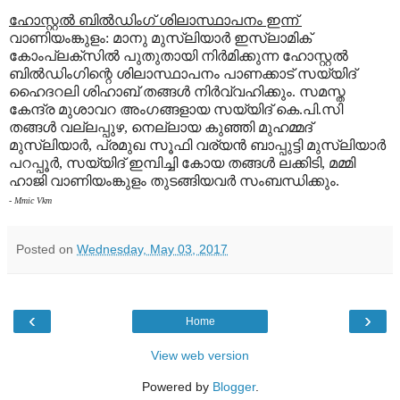
ഹോസ്റ്റല്‍ ബില്‍ഡിംഗ് ശിലാസ്ഥാപനം ഇന്ന്
വാണിയംങ്കുളം: മാനു മുസ്ലിയാര്‍ ഇസ്ലാമിക്
കോംപ്ലക്‌സില്‍ പുതുതായി നിര്‍മിക്കുന്ന ഹോസ്റ്റല്‍
ബില്‍ഡിംഗിന്റെ ശിലാസ്ഥാപനം പാണക്കാട് സയ്യിദ്
ഹൈദറലി ശിഹാബ് തങ്ങള്‍ നിര്‍വ്വഹിക്കും. സമസ്ത
കേന്ദ്ര മുശാവറ അംഗങ്ങളായ സയ്യിദ് കെ.പി.സി
തങ്ങള്‍ വല്ലപ്പുഴ, നെല്ലായ കുഞ്ഞി മുഹമ്മദ്
മുസ്ലിയാര്‍, പ്രമുഖ സൂഫി വര്യന്‍ ബാപ്പുട്ടി മുസ്ലിയാര്‍
പറപ്പൂര്‍, സയ്യിദ് ഇമ്പിച്ചി കോയ തങ്ങള്‍ ലക്കിടി, മമ്മി
ഹാജി വാണിയംങ്കുളം തുടങ്ങിയവര്‍ സംബന്ധിക്കും.
- Mmic Vkm
Posted on
Wednesday, May 03, 2017
‹
›
Home
View web version
Powered by
Blogger
.