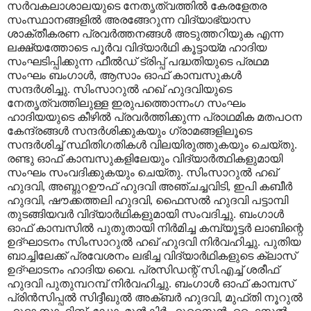
സര്‍വകലാശാലയുടെ നേതൃത്വത്തില്‍ കേരളേതര
സംസ്ഥാനങ്ങളില്‍ അരങ്ങേറുന്ന വിദ്യാഭ്യാസ
ശാക്തീകരണ പ്രവര്‍ത്തനങ്ങള്‍ അടുത്തറിയുക എന്ന
ലക്ഷ്യത്തോടെ പൂര്‍വ വിദ്യാര്‍ഥി കൂട്ടായ്‌മ ഹാദിയ
സംഘടിപ്പിക്കുന്ന ഫീല്‍ഡ്‌ ട്രിപ്പ്‌ പദ്ധതിയുടെ പ്രഥമ
സംഘം ബംഗാള്‍, ആസാം ഓഫ്‌ കാമ്പസുകള്‍
സന്ദര്‍ശിച്ചു. സിംസാറുല്‍ ഹഖ്‌ ഹുദവിയുടെ
നേതൃത്വത്തിലുള്ള ഇരുപത്തൊന്നംഗ സംഘം
ഹാദിയയുടെ കീഴില്‍ പ്രവര്‍ത്തിക്കുന്ന പ്രാഥമിക മതപഠന
കേന്ദ്രങ്ങള്‍ സന്ദര്‍ശിക്കുകയും ഗ്രാമങ്ങളിലൂടെ
സന്ദര്‍ശിച്ച്‌ സ്ഥിതിഗതികള്‍ വിലയിരുത്തുകയും ചെയ്‌തു.
രണ്ടു ഓഫ്‌ കാമ്പസുകളിലേയും വിദ്യാര്‍ത്ഥികളുമായി
സംഘം സംവദിക്കുകയും ചെയ്‌തു. സിംസാറുല്‍ ഹഖ്‌
ഹുദവി, അബ്ദുറഊഫ്‌ ഹുദവി അഞ്ചച്ചവിടി, ഇപി കബീര്‍
ഹുദവി, ഷൗക്കത്തലി ഹുദവി, ഫൈസല്‍ ഹുദവി പട്ടാമ്പി
തുടങ്ങിയവര്‍ വിദ്യാര്‍ഥികളുമായി സംവദിച്ചു. ബംഗാള്‍
ഓഫ്‌ കാമ്പസില്‍ പുതുതായി നിര്‍മിച്ച കമ്പ്യൂട്ടര്‍ ലാബിന്റെ
ഉദ്‌ഘാടനം സിംസാറുല്‍ ഹഖ്‌ ഹുദവി നിര്‍വഹിച്ചു. പുതിയ
ബാച്ചിലേക്ക്‌ പ്രവേശനം ലഭിച്ച വിദ്യാര്‍ഥികളുടെ ക്ലാസ്‌
ഉദ്‌ഘാടനം ഹാദിയ വൈ. പ്രസിഡന്റ്‌ സി.എച്ച്‌ ശരീഫ്‌
ഹുദവി പുതുമ്പറമ്പ്‌ നിര്‍വഹിച്ചു. ബംഗാള്‍ ഓഫ്‌ കാമ്പസ്‌
പ്രിന്‍സിപ്പല്‍ സിദ്ദീഖുല്‍ അക്‌ബര്‍ ഹുദവി, മുഫ്‌തി നൂറുല്‍