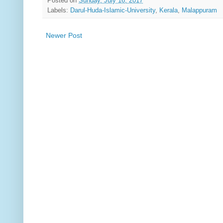
Posted on
Sunday, July 16, 2017
Labels:
Darul-Huda-Islamic-University
,
Kerala
,
Malappuram
Newer Post