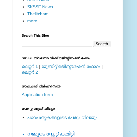
SKSSF News
Thelitcham
more
Search This Blog
SKSSF ത്വലബാ വിംഗ് രജിസ്ട്രേഷന്‍ ഫോം
ലെറ്റര്‍ 1
|
യൂണിറ്റ് രജിസ്ട്രേഷന്‍ ഫോറം
|
ലെറ്റര്‍ 2
സഹചാരി റിലീഫ് സെല്‍
Application form
സമസ്ത ബുക്ക് ഡിപ്പോ
പാഠപുസ്തകങ്ങളുടെ പേരും വിലയും
നമ്മുടെ സ്റ്റേറ്റ് കമ്മിറ്റി