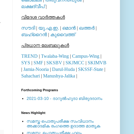
ലക്ഷദ്വീപ്
|
വിദേശ വാര്‍ത്തകള്‍
ം
സൗദി
|
യു.എ.ഇ.
|
ഒമാന്‍
|
ഖത്തര്‍
|
ബഹ്റൈന്‍
|
കുവൈത്ത്
പ്രധാന ലേബലുകള്‍
TREND
|
Twalaba-Wing
|
Campus-Wing
|
SYS
|
SMF
|
SKSBV
|
SKJMCC
|
SKIMVB
|
Jamia-Nooria
|
Darul-Huda
|
SKSSF-State
|
Sahachari
|
Manushya-Jalika
|
Forthcoming Programs
2021-03-10 - ദാറുല്‍ഹുദാ ബിരുദദാനം
News Highlight
സമസ്ത പൊതുപരീക്ഷ സംവിധാനം
അക്കാദമിക രംഗത്തെ ഉദാത്ത മാതൃക
സമസ്ത: പൊതുപരീക്ഷ ഫലം