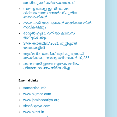
മുദരിബുമാര്‍ കര്‍മരംഗത്തേക്ക്
സമസ്ത കേരള ഇസ്ലാം മത
വിദ്യാഭ്യാസ ബോര്‍ഡ് പുതിയ
ഭാരവാഹികള്‍
സഹചാരി അപേക്ഷകൾ ഓൺലൈനിൽ
സ്വീകരിക്കും
ദാറുല്‍ഹുദാ: വനിതാ കാമ്പസ്
അനുവദിക്കും
SMF തര്‍ത്തീബ്-2021 നൂറ്റിപ്പത്ത്
മേഖലകളില്‍
ആറ് മദ്റസകള്‍ക്ക് കൂടി പുതുതായി
അംഗീകാരം; സമസ്ത മദ്റസകള്‍ 10,283
സൈനുല്‍ ഉലമാ സ്മാരക മന്ദിരം;
ശിലാസ്ഥാപനം നിര്‍വഹിച്ചു
External ‎Links
samastha.info
www.skjmcc.com
www.jamianooriya.org
skssfviqaya.com
www.skssf.in