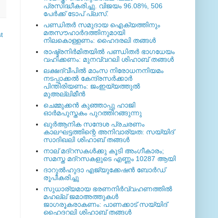
പ്രസിദ്ധീകരിച്ചു. വിജയം 96.08%, 506
പേര്‍ക്ക് ടോപ് പ്ലസ്.
പണ്ഡിതര്‍ സമുദായ ഐക്യത്തിനും
മതസൗഹാര്‍ദത്തിനുമായി
t
നിലകൊള്ളണം: ഹൈദരലി തങ്ങള്‍
രാഷ്ട്രനിര്‍മിതയില്‍ പണ്ഡിതര്‍ ഭാഗധേയം
വഹിക്കണം: മുനവ്വറലി ശിഹാബ് തങ്ങള്‍
ലക്ഷദ്വീപില്‍ മാംസ നിരോധനനിയമം
നടപ്പാക്കല്‍ കേന്ദ്രസര്‍ക്കാര്‍
പിന്തിരിയണം: ജംഇയ്യത്തുല്‍
മുഅല്ലിമീന്‍
ചെമ്മുക്കന്‍ കുഞ്ഞാപ്പു ഹാജി
ഓര്‍മപുസ്തകം പുറത്തിറങ്ങുന്നു
ഖുര്‍ആനിക സന്ദേശ പ്രചരണം
കാലഘട്ടത്തിന്റെ അനിവാര്യത: സയ്യിദ്
സാദിഖലി ശിഹാബ് തങ്ങള്‍
നാല് മദ്‌റസകള്‍ക്കു കൂടി അംഗീകാരം;
സമസ്ത മദ്‌റസകളുടെ എണ്ണം 10287 ആയി
ദാറുല്‍ഹുദാ എജ്യുക്കേഷന്‍ ബോര്‍ഡ്
രൂപീകരിച്ചു
സുധാര്യമായ ഭരണനിര്‍വ്വഹണത്തില്‍
മഹല്ല് ജമാഅത്തുകള്‍
ജാഗരൂകരാകണം: പാണക്കാട് സയ്യിദ്
ഹൈദറലി ശിഹാബ് തങ്ങള്‍