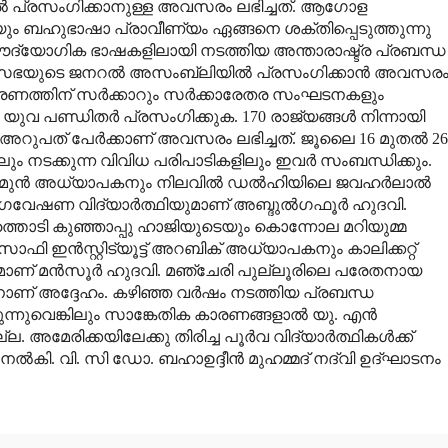
ില്‍ പ്രസംഗിക്കാനുള്ള അവസരം ലഭിച്ചത്. ആഗോള
ം ബഹുഭാഷാ പ്രാവീണ്യം ഏങ്ങനെ ശക്തിപ്പെടുത്തുന്നു
റു ഔദ്യോഗിക ഭാഷകളിലായി നടത്തിയ അന്താരാഷ്ട്ര പ്രബന്ധ
ട്ര സഭയുടെ ജനറല്‍ അസംബ്ലിയില്‍ പ്രസംഗിക്കാന്‍ അവസര
രണത്തിന് സര്‍ക്കാറും സര്‍ക്കാരേതര സംഘടനകളും
 യുവ പണ്ഡിതര്‍ പ്രസംഗിക്കുക. 170 രാജ്യങ്ങള്‍ നിന്നായി
 അറുപത് പേര്‍ക്കാണ് അവസരം ലഭിച്ചത്. ജൂലൈ 16 മുതല്‍ 26
ം നടക്കുന്ന വിവിധ പരിപാടികളിലും ഇവര്‍ സംബന്ധിക്കും.
മുന്‍ അധ്യാപകനും നിലവില്‍ ഡല്‍ഹിയിലെ ജവഹര്‍ലാല്‍
 ഗവേഷണ വിദ്യാര്‍ത്ഥിയുമാണ് അബ്ദുല്‍ഗഫൂര്‍ ഹുദവി.
്തൊടി കുഞ്ഞാപ്പു ഹാജിയുടെയും കൊന്നോല മറിയുമ്മ
ഫി ഇന്‍സ്റ്റിട്യൂട്ട് അറബിക് അധ്യാപകനും കാലിക്കറ്റ്
ണ് മന്‍സൂര്‍ ഹുദവി. മഞ്ചേരി പുല്ലൂരിലെ പരേതനായ
ാണ് അദ്ദേഹം. കഴിഞ്ഞ വര്‍ഷം നടത്തിയ പ്രബന്ധ
ുന്നുവെങ്കിലും സാങ്കേതിക കാരണങ്ങളാല്‍ യു. എന്‍
 അമേരിക്കയിലേക്കു തിരിച്ച പൂര്‍വ വിദ്യാര്‍ത്ഥികള്‍ക്ക്
്‍കി. വി. സി ഡോ. ബഹാഉദ്ദീന്‍ മുഹമ്മദ് നദ്‌വി ഉദ്ഘാടനം