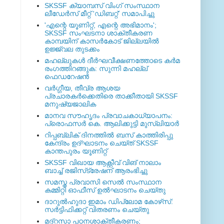
SKSSF ക്യാമ്പസ് വിംഗ് സംസ്ഥാന
ലീഡേർസ് മീറ്റ് 'ഡിബറ്റ്' സമാപിച്ചു
'എന്റെ യൂണിറ്റ്, എന്റെ അഭിമാനം';
SKSSF സംഘടനാ ശാക്തീകരണ
കാമ്പയിന് കാസര്‍കോട് ജില്ലയില്‍
ഉജ്ജ്വല തുടക്കം
മഹല്ലുകള്‍ ദീര്‍ഘവീക്ഷണത്തോടെ കര്‍മ
രംഗത്തിറങ്ങുക: സുന്നി മഹല്ല്
ഫെഡറേഷന്‍
വര്‍ഗ്ഗീയ, തീവ്ര ആശയ
പ്രചാരകര്‍ക്കെതിരെ താക്കീതായി SKSSF
മനുഷ്യജാലിക
മാനവ സൗഹൃദം പ്രവാചകാധ്യാപനം:
പ്രൊഫസർ കെ. ആലിക്കുട്ടി മുസ്ലിയാർ
റിപ്പബ്ലിക് ദിനത്തില്‍ ബസ് കാത്തിരിപ്പു
കേന്ദ്രം ഉദ്ഘാടനം ചെയ്ത്‌ SKSSF
കാന്തപുരം യൂണിറ്റ്
SKSSF വിഖായ ആക്റ്റീവ് വിങ് നാലാം
ബാച്ച് രജിസ്‌ട്രേഷന് ആരംഭിച്ചു
സമസ്ത പ്രവാസി സെല്‍ സംസ്ഥാന
കമ്മിറ്റി ഓഫീസ് ഉല്‍ഘാടനം ചെയ്തു
ദാറുല്‍ഹുദാ ഇമാം ഡിപ്ലോമ കോഴ്‌സ്:
സര്‍ട്ടിഫിക്കറ്റ് വിതരണം ചെയ്തു
മദ്‌റസാ പഠനശാക്തീകരണം;