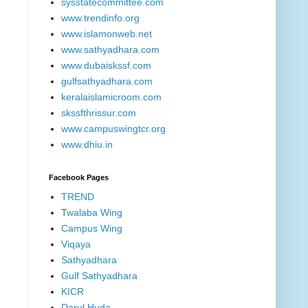
sysstatecommittee.com
www.trendinfo.org
www.islamonweb.net
www.sathyadhara.com
www.dubaiskssf.com
gulfsathyadhara.com
keralaislamicroom.com
skssfthrissur.com
www.campuswingtcr.org
www.dhiu.in
Facebook Pages
TREND
T
walaba Wing
Campus Wing
Viqaya
Sathyadhara
Gulf Sathyadhara
KICR
Darul Huda