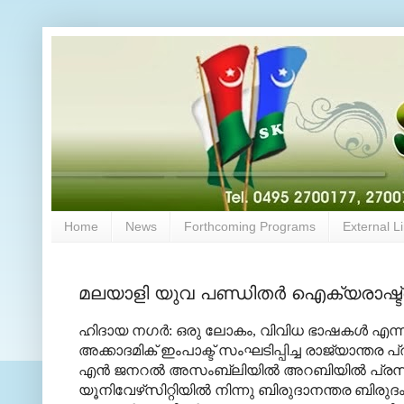
Home
News
Forthcoming Programs
External L
മലയാളി യുവ പണ്ഡിതര്‍ ഐക്യരാഷ്ട്ര
ഹിദായ നഗര്‍: ഒരു ലോകം, വിവിധ ഭാഷകള്‍ എന്ന 
അക്കാദമിക് ഇംപാക്ട് സംഘടിപ്പിച്ച രാജ്യാന്തര പ
എന്‍ ജനറല്‍ അസംബ്ലിയില്‍ അറബിയില്‍ പ്രസം
യൂനിവേഴ്‌സിറ്റിയില്‍ നിന്നു ബിരുദാനന്തര ബിരു