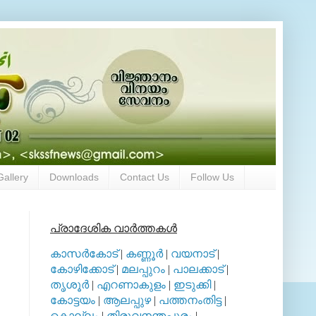
Gallery
Downloads
Contact Us
Follow Us
പ്രാദേശിക വാര്‍ത്തകള്‍
കാസര്‍കോട്
|
കണ്ണൂര്‍
|
വയനാട്
|
കോഴിക്കോട്
|
മലപ്പുറം
|
പാലക്കാട്
|
തൃശൂര്‍
|
എറണാകുളം
|
ഇടുക്കി
|
കോട്ടയം
|
ആലപ്പുഴ
|
പത്തനംതിട്ട
|
കൊല്ലം
|
തിരുവനന്തപുരം
|