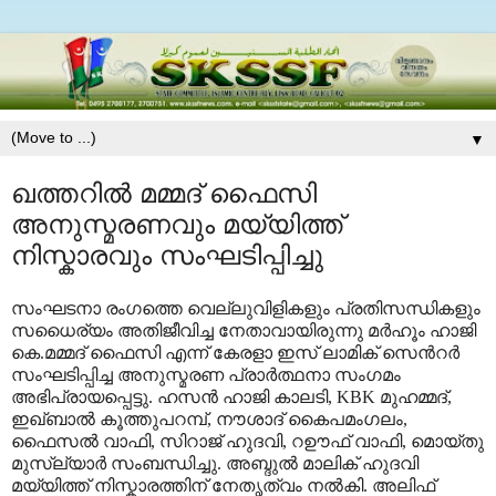
▼
ഖത്തറിൽ മമ്മദ് ഫൈസി
അനുസ്മരണവും മയ്യിത്ത്
നിസ്കാരവും സംഘടിപ്പിച്ചു
സംഘടനാ രംഗത്തെ വെല്ലുവിളികളും പ്രതിസന്ധികളും
സധൈര്യം അതിജീവിച്ച നേതാവായിരുന്നു മർഹൂം ഹാജി
കെ.മമ്മദ് ഫൈസി എന്ന് കേരളാ ഇസ് ലാമിക് സെൻറർ
സംഘടിപ്പിച്ച അനുസ്മരണ പ്രാർത്ഥനാ സംഗമം
അഭിപ്രായപ്പെട്ടു. ഹസൻ ഹാജി കാലടി, KBK മുഹമ്മദ്,
ഇഖ്ബാൽ കൂത്തുപറമ്പ്, നൗശാദ് കൈപമംഗലം,
ഫൈസൽ വാഫി, സിറാജ് ഹുദവി, റഊഫ് വാഫി, മൊയ്തു
മുസ്ല്യാർ സംബന്ധിച്ചു. അബ്ദുൽ മാലിക് ഹുദവി
മയ്യിത്ത് നിസ്കാരത്തിന് നേതൃത്വം നൽകി. അലിഫ്