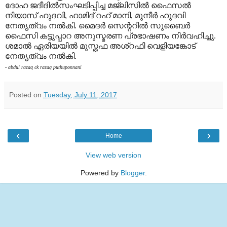
ദോഹ ജദീദിൽസംഘടിപ്പിച്ച മജ്ലിസിൽ ഫൈസൽ
നിയാസ് ഹുദവി, ഹാമിദ് റഹ് മാനി, മുനീർ ഹുദവി
നേതൃത്വം നൽകി. മൈദർ സെന്ററിൽ സുബൈർ
ഫൈസി കട്ടുപ്പാറ അനുസ്മരണ പ്രഭാഷണം നിർവഹിച്ചു.
ശമാൽ ഏരിയയിൽ മുസ്തഫ അശ്റഫി വെളിയങ്കോട്
നേതൃത്വം നൽകി.
- abdul razaq ck razaq puthuponnani
Posted on
Tuesday, July 11, 2017
‹
›
Home
View web version
Powered by
Blogger
.