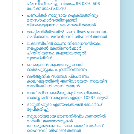
പ്രസിദ്ധീകരിച്ചു. വിജയം 96.08%, 506
പേര്‍ക്ക് ടോപ് പ്ലസ്.
പണ്ഡിതര്‍ സമുദായ ഐക്യത്തിനും
മതസൗഹാര്‍ദത്തിനുമായി
നിലകൊള്ളണം: ഹൈദരലി തങ്ങള്‍
രാഷ്ട്രനിര്‍മിതയില്‍ പണ്ഡിതര്‍ ഭാഗധേയം
വഹിക്കണം: മുനവ്വറലി ശിഹാബ് തങ്ങള്‍
ലക്ഷദ്വീപില്‍ മാംസ നിരോധനനിയമം
നടപ്പാക്കല്‍ കേന്ദ്രസര്‍ക്കാര്‍
പിന്തിരിയണം: ജംഇയ്യത്തുല്‍
മുഅല്ലിമീന്‍
ചെമ്മുക്കന്‍ കുഞ്ഞാപ്പു ഹാജി
ഓര്‍മപുസ്തകം പുറത്തിറങ്ങുന്നു
ഖുര്‍ആനിക സന്ദേശ പ്രചരണം
കാലഘട്ടത്തിന്റെ അനിവാര്യത: സയ്യിദ്
സാദിഖലി ശിഹാബ് തങ്ങള്‍
നാല് മദ്‌റസകള്‍ക്കു കൂടി അംഗീകാരം;
സമസ്ത മദ്‌റസകളുടെ എണ്ണം 10287 ആയി
ദാറുല്‍ഹുദാ എജ്യുക്കേഷന്‍ ബോര്‍ഡ്
രൂപീകരിച്ചു
സുധാര്യമായ ഭരണനിര്‍വ്വഹണത്തില്‍
മഹല്ല് ജമാഅത്തുകള്‍
ജാഗരൂകരാകണം: പാണക്കാട് സയ്യിദ്
ഹൈദറലി ശിഹാബ് തങ്ങള്‍