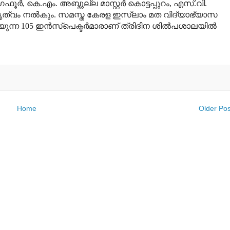
ര്‍, കെ.എം. അബ്ദുല്ല മാസ്റ്റര്‍ കൊട്ടപ്പുറം, എസ്.വി.
നേതൃത്വം നല്‍കും. സമസ്ത കേരള ഇസ്‌ലാം മത വിദ്യാഭ്യാസ
്ന 105 ഇന്‍സ്‌പെക്ടര്‍മാരാണ് ത്രിദിന ശില്‍പശാലയില്‍
Home
Older Pos