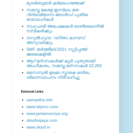
മുദരിബുമാര്‍ കര്‍മരംഗത്തേക്ക്
സമസ്ത കേരള ഇസ്ലാം മത
വിദ്യാഭ്യാസ ബോര്‍ഡ് പുതിയ
ഭാരവാഹികള്‍
സഹചാരി അപേക്ഷകൾ ഓൺലൈനിൽ
സ്വീകരിക്കും
ദാറുല്‍ഹുദാ: വനിതാ കാമ്പസ്
അനുവദിക്കും
SMF തര്‍ത്തീബ്-2021 നൂറ്റിപ്പത്ത്
മേഖലകളില്‍
ആറ് മദ്റസകള്‍ക്ക് കൂടി പുതുതായി
അംഗീകാരം; സമസ്ത മദ്റസകള്‍ 10,283
സൈനുല്‍ ഉലമാ സ്മാരക മന്ദിരം;
ശിലാസ്ഥാപനം നിര്‍വഹിച്ചു
External ‎Links
samastha.info
www.skjmcc.com
www.jamianooriya.org
skssfviqaya.com
www.skssf.in