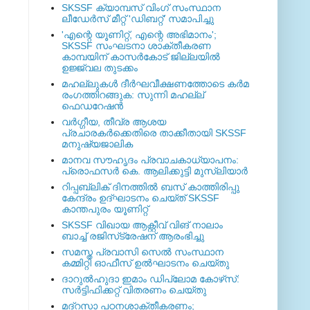
SKSSF ക്യാമ്പസ് വിംഗ് സംസ്ഥാന
ലീഡേർസ് മീറ്റ് 'ഡിബറ്റ്' സമാപിച്ചു
'എന്റെ യൂണിറ്റ്, എന്റെ അഭിമാനം';
SKSSF സംഘടനാ ശാക്തീകരണ
കാമ്പയിന് കാസര്‍കോട് ജില്ലയില്‍
ഉജ്ജ്വല തുടക്കം
മഹല്ലുകള്‍ ദീര്‍ഘവീക്ഷണത്തോടെ കര്‍മ
രംഗത്തിറങ്ങുക: സുന്നി മഹല്ല്
ഫെഡറേഷന്‍
വര്‍ഗ്ഗീയ, തീവ്ര ആശയ
പ്രചാരകര്‍ക്കെതിരെ താക്കീതായി SKSSF
മനുഷ്യജാലിക
മാനവ സൗഹൃദം പ്രവാചകാധ്യാപനം:
പ്രൊഫസർ കെ. ആലിക്കുട്ടി മുസ്ലിയാർ
റിപ്പബ്ലിക് ദിനത്തില്‍ ബസ് കാത്തിരിപ്പു
കേന്ദ്രം ഉദ്ഘാടനം ചെയ്ത്‌ SKSSF
കാന്തപുരം യൂണിറ്റ്
SKSSF വിഖായ ആക്റ്റീവ് വിങ് നാലാം
ബാച്ച് രജിസ്‌ട്രേഷന് ആരംഭിച്ചു
സമസ്ത പ്രവാസി സെല്‍ സംസ്ഥാന
കമ്മിറ്റി ഓഫീസ് ഉല്‍ഘാടനം ചെയ്തു
ദാറുല്‍ഹുദാ ഇമാം ഡിപ്ലോമ കോഴ്‌സ്:
സര്‍ട്ടിഫിക്കറ്റ് വിതരണം ചെയ്തു
മദ്‌റസാ പഠനശാക്തീകരണം;