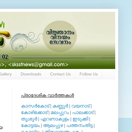
Gallery
Downloads
Contact Us
Follow Us
പ്രാദേശിക വാര്‍ത്തകള്‍
കാസര്‍കോട്
|
കണ്ണൂര്‍
|
വയനാട്
|
കോഴിക്കോട്
|
മലപ്പുറം
|
പാലക്കാട്
|
തൃശൂര്‍
|
എറണാകുളം
|
ഇടുക്കി
|
കോട്ടയം
|
ആലപ്പുഴ
|
പത്തനംതിട്ട
|
ിയ
കൊല്ലം
|
തിരുവനന്തപുരം
|