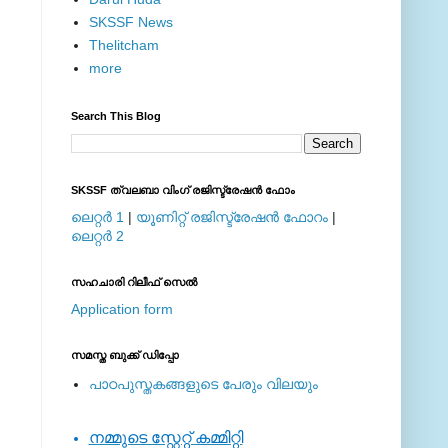
SKSSF News
Thelitcham
more
Search This Blog
SKSSF ത്വലബാ വിംഗ് രജിസ്ട്രേഷന്‍ ഫോം
ലെറ്റര്‍ 1
|
യൂണിറ്റ് രജിസ്ട്രേഷന്‍ ഫോറം
|
ലെറ്റര്‍ 2
സഹചാരി റിലീഫ് സെല്‍
Application form
സമസ്ത ബുക്ക് ഡിപ്പോ
പാഠപുസ്തകങ്ങളുടെ പേരും വിലയും
നമ്മുടെ സ്റ്റേറ്റ് കമ്മിറ്റി