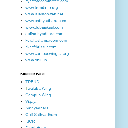
sysstatecommittee.com
www.trendinfo.org
www.islamonweb.net
www.sathyadhara.com
www.dubaiskssf.com
gulfsathyadhara.com
keralaislamicroom.com
skssfthrissur.com
www.campuswingtcr.org
www.dhiu.in
Facebook Pages
TREND
T
walaba Wing
Campus Wing
Viqaya
Sathyadhara
Gulf Sathyadhara
KICR
Darul Huda