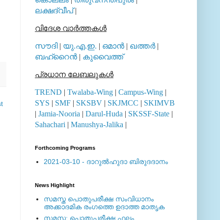
ലക്ഷദ്വീപ്
|
വിദേശ വാര്‍ത്തകള്‍
സൗദി
|
യു.എ.ഇ.
|
ഒമാന്‍
|
ഖത്തര്‍
|
ബഹ്റൈന്‍
|
കുവൈത്ത്
പ്രധാന ലേബലുകള്‍
TREND
|
Twalaba-Wing
|
Campus-Wing
|
SYS
|
SMF
|
SKSBV
|
SKJMCC
|
SKIMVB
t
|
Jamia-Nooria
|
Darul-Huda
|
SKSSF-State
|
Sahachari
|
Manushya-Jalika
|
Forthcoming Programs
2021-03-10 - ദാറുല്‍ഹുദാ ബിരുദദാനം
News Highlight
സമസ്ത പൊതുപരീക്ഷ സംവിധാനം
അക്കാദമിക രംഗത്തെ ഉദാത്ത മാതൃക
സമസ്ത: പൊതുപരീക്ഷ ഫലം