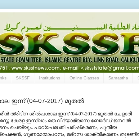
inks
SKSSF
Institutions
Online Classes
Samastha
ല ഇന്ന് (04-07-2017) മുതല്‍
‍ ത്രിദിന ശില്‍പശാല ഇന്ന് (04-07-2017) മുതല്‍ ചേളാരി
 സമസ്ത കേരള ഇസ്‌ലാം മത വിദ്യാഭ്യാസ ബോര്‍ഡ് ജനറല്‍
്ഘാടനം ചെയ്യും. പാഠ്യപദ്ധതി പരിഷ്‌കരണം, പുതിയ
‍സ്‌പെക്ഷന്‍, ഗുണമേന്മാപഠനം, മദ്‌റസ ശാക്തീകരണം തുടങ്ങ