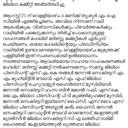
ജില്ലാ കമ്മിറ്റി അഭ്യര്‍ത്ഥിച്ചു.
ആഗസ്റ്റ് 25 ന് വെളളിയാഴ്ച 4 മണിക്ക് തൃശൂര്‍ എം ഐ
സിയില്‍ എത്തിച്ചേരണം. അവിടെ നിന്നാണ് റാലി
ആരംഭിക്കുക. വിശ്വാസികള്‍ക്കും പ്രവര്‍ത്തകര്‍ക്കും
റാലിയില്‍ പങ്കെടുക്കാനും തിരിച്ച് പോകാനുമുളള
വാഹനങ്ങള്‍ മഹല്ല്/ മദ്രസ്സ കമ്മറ്റികള്‍ ഏര്‍പ്പാട്
ചെയ്യണം. ഓരോ മഹല്ലിന്റെയും പ്രാധിനിധ്യം
റാലിയില്‍ ഉണ്ടാവണമെന്നും വെള്ളിയായഴ്ച ജുമുഅക്ക്
പള്ളിയില്‍ ഇത് സംബന്ധമായി ഉല്‍ബോധനം
നടത്തണമെന്നും ആവശ്യമായ സഹായ സഹകരണങ്ങള്‍
മഹല്ല് / മദ്രസ്സ് കമ്മറ്റി നല്‍കണമെന്നും സമസ്ത ജില്ലാ
പ്രസിഡന്റ് എസ് എം കെ തങ്ങള്‍ ജനറല്‍ സെക്രട്ടറി എം
എം മുഹ്‌യിദ്ദീന്‍ മൗലവി, എസ് എം എഫ് ജില്ലാ
പ്രസിഡന്റ് ചെറുവാളൂര്‍ ഹൈദ്രോസ് മുസ്‌ലിയാര്‍,
ജനറല്‍ സെക്രട്ടറി ഹംസ ബിന്‍ ജമാല്‍ റംലി, എസ് കെ
ജെ എം ജില്ലാ പ്രസിഡന്റ് പി ടി കുഞ്ഞിമുഹമ്മദ് മുസ്‌ലി,
ജനറല്‍ സെക്രട്ടറി ഇല്യാസ് ഫൈസി, എസ് വൈ എസ്
ജില്ലാ പ്രസിഡന്റ് അബ്ദുല്‍ കരീം ഫൈസി, ജനറല്‍
സെക്രട്ടറി ഷറഫുദ്ദീന്‍ മൗലവി വെന്മേനാട്, ജംഇത്തുല്‍
മുദരിസീന്‍ ജില്ലാ സെക്രട്ടറി സി എ ലത്തീഫ് ദാരിമി
ഹൈത്തമി, ജംഇയ്യത്തുല്‍ ഖുത്തബാ ജില്ലാ