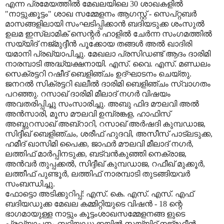
എന്ന പ്രമേയത്തിൽ മേഖലയിലെ 30 ശാഖകളിൽ
"നാട്ടുക്കൂട്ടം" ശാഖ സമ്മേളനം ആഗസ്റ്റ് - സെപ്റ്റബർ
മാസങ്ങളിലായി സംഘടിപ്പിക്കാൻ ബദിയടുക്ക ശംസുൽ
ഉലമ ഇസ്ലാമിക് സെന്റർ ഹാളിൽ ചേർന്ന സംഗമത്തിൽ
സയ്യിദ് നജ്മുദ്ദീൻ പൂക്കോയ തങ്ങൾ അൽ ഖാദിരി
യമാനി പ്രഖ്യാപിച്ചു. മേഖലാ പ്രസിഡണ്ട് ആദം ദാരിമി
നാരമ്പാടി അദ്ധ്യക്ഷനായി. എസ്. വൈ. എസ്. മണ്ഡലം
സെക്രട്ടറി റഷീദ് ബെളിഞ്ചം ഉദ്ഘാടനം ചെയ്തു.
ജനറൽ സിക്രട്ടറി ഖലീൽ ദാരിമി ബെളിഞ്ചം സ്വാഗതം
പറഞ്ഞു. റസാഖ് ദാരിമി മീലാദ് നഗർ വിഷയം
അവതരിപ്പിച്ചു സംസാരിച്ചു. അബു ഫിദ മൗലവി അൽ
അൻസാരി, മൂസ മൗലവി ഉമ്പ്രങ്കള, ഹാഫിസ്
അബ്ദുറസാഖ് അബ്റാറി, റസാഖ് അർഷദി കുമ്പഡാജ,
സിദ്ദീഖ് ബെളിഞ്ചം, ശരീഫ് ഹുദവി, അസീസ് പാട്ലടുക്ക,
ഹമീദ് ഖാസിമി പൈക്ക, ജാഫർ മൗലവി മീലാദ് നഗർ,
ലത്തിഫ് മാർപ്പിനടുക്ക, ബട്വൻകുഞ്ഞി നെക്രാജ,
അൻവർ തുപ്പക്കൽ, സിദ്ദീഖ് കുമ്പഡാജ, റഫീഖ് മുക്കൂർ,
ലത്തീഫ് പുണ്ടൂർ, ലത്തിഫ് നാരമ്പാടി തുടങ്ങിയവർ
സംബന്ധിച്ചു.
ഫോട്ടൊ അടിക്കുറിപ്പ്: എസ്. കെ. എസ്. എസ്. എഫ്
ബദിയഡുക്ക മേഖല കമ്മിറ്റിയുടെ വിഷൻ - 18 ന്റെ
ഭാഗമായുള്ള നാട്ടും കൂട്ടംശാഖസമ്മേളനങ്ങ ളുടെ
പ്രഖ്യാപനം ബദിയഡുക്കയിൽ സയ്യിദ് നജ്മുദ്ദീൻ