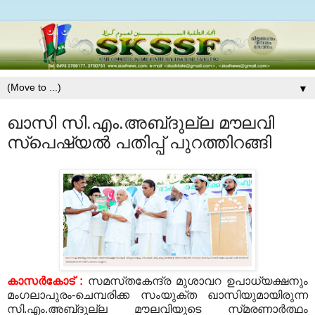
▼
ഖാസി സി.എം.അബ്‌ദുല്ല മൗലവി
സ്‌പെഷ്യല്‍ പതിപ്പ്‌ പുറത്തിറങ്ങി
കാസര്‍കോട്‌ :
സമസ്‌തകേന്ദ്ര മുശാവറ ഉപാധ്യക്ഷനും
മംഗലാപുരം-ചെമ്പരിക്ക സംയുക്ത ഖാസിയുമായിരുന്ന
സി.എം.അബ്‌ദുല്ല മൗലവിയുടെ സ്‌മരണാര്‍ത്ഥം