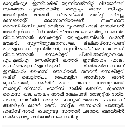
ദാറുല്‍ഹുദ ഇസ്ലാമിക്‌ യൂണിവേഴ്‌സിറ്റി വിദ്യാര്‍ത്ഥി
സംഘടന പുറത്തിറക്കിയ തെളിച്ചം ഖാസി സി.എം.
അബ്‌ദുല്ല മൗലവി സ്‌പെഷ്യല്‍ പതിപ്പ്‌ മദ്രസ്സ
മനേജ്‌മെന്റ്‌ അസോസിയേഷന്‍ സംസ്ഥാന
വൈസ്‌പ്രസിഡണ്ട്‌ മെട്രോ മുഹമ്മദ്‌ ഹാജി ഗോള്‍ഡന്‍
അബ്‌ദുള്‍ ഖാദറിന്‌ നല്‍കി പ്രകാശനം ചെയ്‌തു. സമസ്‌ത
ജില്ലാജനറല്‍ സെക്രട്ടറി യു.എം.അബ്‌ദുള്‍ റഹ്മാന്‍
മൗലവി, സുന്നിയുവജനസംഘം ജില്ലാപ്രസിഡണ്ട്‌
എം.എ.ഖാസി മുസ്ലിയാര്‍, സുന്നിമഹല്ല്‌ ഫെഡറേഷന്‍
ജില്ലാജനറല്‍ സെക്രട്ടറി പി.ബി.അബ്‌ദുറസാഖ്‌
എം.എല്‍.എ, സെക്രട്ടറി ഖത്തര്‍ ഇബ്രാഹിം ഹാജി,
എസ്‌.കെ.എസ്‌.എസ്‌.എഫ്‌ ജില്ലാപ്രസിഡണ്ട്‌
ഇബ്രാഹിം ഫൈസി ജെഡിയാര്‍, ജനറല്‍ സെക്രട്ടറി
റഷീദ്‌ ബെളിഞ്ചം, പൈവളിഗ അബ്‌ദുള്‍ ഖാദര്‍
മുസ്ലിയാര്‍, സയ്യിദ്‌ ഹാദി തങ്ങള്‍, അബൂബക്കര്‍
സാലൂദ്‌ നിസാമി, ഹാരീസ്‌ ദാരിമി ബെദിര, മുഹമ്മദ്‌
ഫൈസി കജ, ഹാഷിം ദാരിമി ദേലംപാടി, താജുദ്ദീന്‍ ദാരിമി
പടന്ന, സയ്യിദ്‌ ഉമറുല്‍ ഫാറൂഖ്‌ തങ്ങള്‍, പള്ളങ്കോട്‌
അബ്‌ദുള്‍ ഖാദര്‍ മദനി, സിദ്ദീഖ്‌ അസ്‌ഹരി പാത്തൂര്‍,
ഹബീബ്‌ ദാരിമി പെരുമ്പട്ട, സത്താര്‍ ചന്തേര, മൊയ്‌തീന്‍
ചെര്‍ക്കള തുടങ്ങിയവര്‍ സംബന്ധിച്ചു.