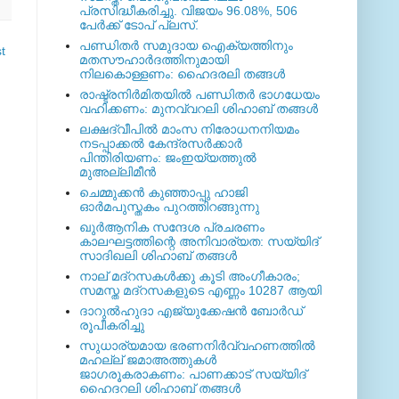
പ്രസിദ്ധീകരിച്ചു. വിജയം 96.08%, 506
പേര്‍ക്ക് ടോപ് പ്ലസ്.
പണ്ഡിതര്‍ സമുദായ ഐക്യത്തിനും
t
മതസൗഹാര്‍ദത്തിനുമായി
നിലകൊള്ളണം: ഹൈദരലി തങ്ങള്‍
രാഷ്ട്രനിര്‍മിതയില്‍ പണ്ഡിതര്‍ ഭാഗധേയം
വഹിക്കണം: മുനവ്വറലി ശിഹാബ് തങ്ങള്‍
ലക്ഷദ്വീപില്‍ മാംസ നിരോധനനിയമം
നടപ്പാക്കല്‍ കേന്ദ്രസര്‍ക്കാര്‍
പിന്തിരിയണം: ജംഇയ്യത്തുല്‍
മുഅല്ലിമീന്‍
ചെമ്മുക്കന്‍ കുഞ്ഞാപ്പു ഹാജി
ഓര്‍മപുസ്തകം പുറത്തിറങ്ങുന്നു
ഖുര്‍ആനിക സന്ദേശ പ്രചരണം
കാലഘട്ടത്തിന്റെ അനിവാര്യത: സയ്യിദ്
സാദിഖലി ശിഹാബ് തങ്ങള്‍
നാല് മദ്‌റസകള്‍ക്കു കൂടി അംഗീകാരം;
സമസ്ത മദ്‌റസകളുടെ എണ്ണം 10287 ആയി
ദാറുല്‍ഹുദാ എജ്യുക്കേഷന്‍ ബോര്‍ഡ്
രൂപീകരിച്ചു
സുധാര്യമായ ഭരണനിര്‍വ്വഹണത്തില്‍
മഹല്ല് ജമാഅത്തുകള്‍
ജാഗരൂകരാകണം: പാണക്കാട് സയ്യിദ്
ഹൈദറലി ശിഹാബ് തങ്ങള്‍