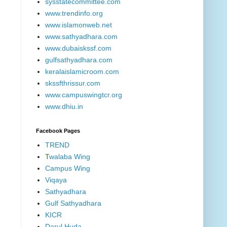
sysstatecommittee.com
www.trendinfo.org
www.islamonweb.net
www.sathyadhara.com
www.dubaiskssf.com
gulfsathyadhara.com
keralaislamicroom.com
skssfthrissur.com
www.campuswingtcr.org
www.dhiu.in
Facebook Pages
TREND
T
walaba Wing
Campus Wing
Viqaya
Sathyadhara
Gulf Sathyadhara
KICR
Darul Huda