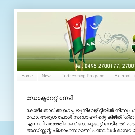
Home
News
Forthcoming Programs
External L
ഡോക്ടറേറ്റ് നേടി
കോഴിക്കോട്: അളഗപ്പ യൂനിവേഴ്സിറ്റിയിൽ നിന്ന
ഡോ. അരുൾ പോൾ സുധാഹറിന്റെ കീഴിൽ 'ഗ
എന്ന വിഷയത്തിലാണ് ഡോക്ടറേറ്റ് നേടിയത്. മ
അസിസ്റ്റന്റ് പ്രൊഫസറാണ്. പന്തല്ലൂർ മാമ