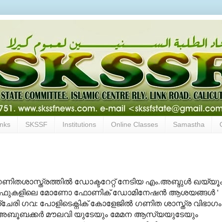
inks
SKSSF
Institutions
Online Classes
Samastha
ും ഗണിതശാസ്ത്രത്തിൽ ഡോക്ടറേറ്റ് നേടിയ എം.അബ്ദുൾ ഖയ്യൂം
്രാഫുകളിലെ മോണോ ഫോണിക് ഡോമിനേഷൻ ആശയങ്ങൾ '
ഞ്ചേരി ഗവ: പോളിടെക്നിക് കോളേജിൽ ഗണിത ശാസ്ത്ര വിഭാഗം
്പറ അബൂബക്കർ മൗലവി യുടേയും മേമന ആസ്യയുടേയും