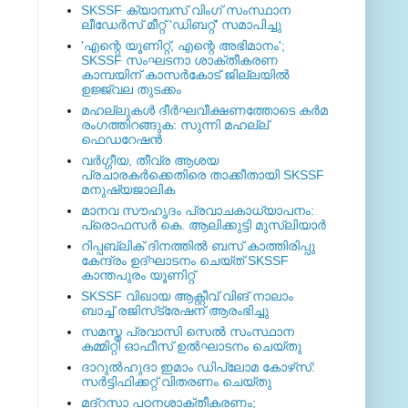
SKSSF ക്യാമ്പസ് വിംഗ് സംസ്ഥാന
ലീഡേർസ് മീറ്റ് 'ഡിബറ്റ്' സമാപിച്ചു
'എന്റെ യൂണിറ്റ്, എന്റെ അഭിമാനം';
SKSSF സംഘടനാ ശാക്തീകരണ
കാമ്പയിന് കാസര്‍കോട് ജില്ലയില്‍
ഉജ്ജ്വല തുടക്കം
മഹല്ലുകള്‍ ദീര്‍ഘവീക്ഷണത്തോടെ കര്‍മ
രംഗത്തിറങ്ങുക: സുന്നി മഹല്ല്
ഫെഡറേഷന്‍
വര്‍ഗ്ഗീയ, തീവ്ര ആശയ
പ്രചാരകര്‍ക്കെതിരെ താക്കീതായി SKSSF
മനുഷ്യജാലിക
മാനവ സൗഹൃദം പ്രവാചകാധ്യാപനം:
പ്രൊഫസർ കെ. ആലിക്കുട്ടി മുസ്ലിയാർ
റിപ്പബ്ലിക് ദിനത്തില്‍ ബസ് കാത്തിരിപ്പു
കേന്ദ്രം ഉദ്ഘാടനം ചെയ്ത്‌ SKSSF
കാന്തപുരം യൂണിറ്റ്
SKSSF വിഖായ ആക്റ്റീവ് വിങ് നാലാം
ബാച്ച് രജിസ്‌ട്രേഷന് ആരംഭിച്ചു
സമസ്ത പ്രവാസി സെല്‍ സംസ്ഥാന
കമ്മിറ്റി ഓഫീസ് ഉല്‍ഘാടനം ചെയ്തു
ദാറുല്‍ഹുദാ ഇമാം ഡിപ്ലോമ കോഴ്‌സ്:
സര്‍ട്ടിഫിക്കറ്റ് വിതരണം ചെയ്തു
മദ്‌റസാ പഠനശാക്തീകരണം;