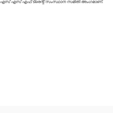
 കെ എസ് എസ് എഫ് ട്രെന്റ് സംസ്ഥാന സമിതി അംഗമാണ്.