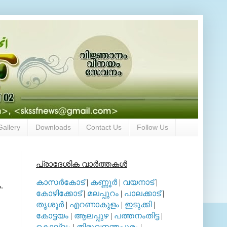
Gallery
Downloads
Contact Us
Follow Us
പ്രാദേശിക വാര്‍ത്തകള്‍
കാസര്‍കോട്
|
കണ്ണൂര്‍
|
വയനാട്
|
.
കോഴിക്കോട്
|
മലപ്പുറം
|
പാലക്കാട്
|
തൃശൂര്‍
|
എറണാകുളം
|
ഇടുക്കി
|
കോട്ടയം
|
ആലപ്പുഴ
|
പത്തനംതിട്ട
|
കൊല്ലം
|
തിരുവനന്തപുരം
|