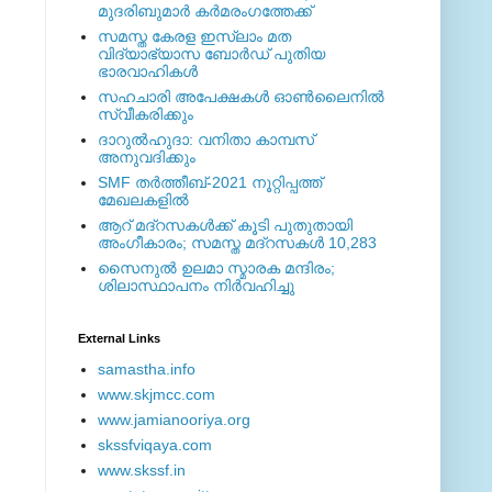
മുദരിബുമാര്‍ കര്‍മരംഗത്തേക്ക്
സമസ്ത കേരള ഇസ്ലാം മത
വിദ്യാഭ്യാസ ബോര്‍ഡ് പുതിയ
ഭാരവാഹികള്‍
സഹചാരി അപേക്ഷകൾ ഓൺലൈനിൽ
സ്വീകരിക്കും
ദാറുല്‍ഹുദാ: വനിതാ കാമ്പസ്
അനുവദിക്കും
SMF തര്‍ത്തീബ്-2021 നൂറ്റിപ്പത്ത്
മേഖലകളില്‍
ആറ് മദ്റസകള്‍ക്ക് കൂടി പുതുതായി
അംഗീകാരം; സമസ്ത മദ്റസകള്‍ 10,283
സൈനുല്‍ ഉലമാ സ്മാരക മന്ദിരം;
ശിലാസ്ഥാപനം നിര്‍വഹിച്ചു
External ‎Links
samastha.info
www.skjmcc.com
www.jamianooriya.org
skssfviqaya.com
www.skssf.in