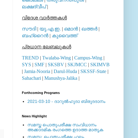
ലക്ഷദ്വീപ്
|
വിദേശ വാര്‍ത്തകള്‍
സൗദി
|
യു.എ.ഇ.
|
ഒമാന്‍
|
ഖത്തര്‍
|
ബഹ്റൈന്‍
|
കുവൈത്ത്
പ്രധാന ലേബലുകള്‍
TREND
|
Twalaba-Wing
|
Campus-Wing
|
SYS
|
SMF
|
SKSBV
|
SKJMCC
|
SKIMVB
|
Jamia-Nooria
|
Darul-Huda
|
SKSSF-State
|
Sahachari
|
Manushya-Jalika
|
Forthcoming Programs
2021-03-10 - ദാറുല്‍ഹുദാ ബിരുദദാനം
News Highlight
സമസ്ത പൊതുപരീക്ഷ സംവിധാനം
അക്കാദമിക രംഗത്തെ ഉദാത്ത മാതൃക
സമസ്ത: പൊതുപരീക്ഷ ഫലം