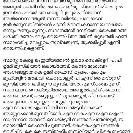
കോഴിക്കോട് ഖാസി സയ്യിദ് മുഹമ്മദ് കോയ തങ്ങള്‍
ജമലുല്ലൈലി വിതരണം ചെയ്തു. ചീക്കോട് ശിആറുല്‍
ഇസ്‌ലാം ഹയര്‍ സെക്കന്ററി, ഉദുമ പടിഞ്ഞാറ്
അല്‍മദ്‌റസത്തുല്‍ ഇസ്‌ലാമിയ്യ, പാറക്കടവ്
ഇര്‍ശാദുസ്വിബ്‌യാന്‍ എന്നീ മദ്‌റസകളാണ് യഥാക്രമം
ഒന്നും രണ്ടും മൂന്നും സ്ഥാനങ്ങള്‍ നേടിയത്. കൈത്താങ്ങ്
പദ്ധതി രണ്ടാം ഘട്ടം റെയഞ്ച് തലത്തില്‍ കൂടുതല്‍ ഫണ്ട്
സമാഹരിച്ച മലപ്പുറം, തുവ്വക്കുന്ന്, തൃക്കരിപ്പൂര്‍ എന്നീ
റെയ്ഞ്ചുകളാണ്.
സമസ്ത കേരള ജംഇയ്യത്തുല്‍ ഉലമാ സെക്രട്ടറി പി.പി
ഉമര്‍ മുസ്‌ലിയാര്‍ കൊയ്യോട്, കേന്ദ്ര മുശാവറ
അംഗങ്ങളായ കെ ഉമര്‍ ഫൈസി മുക്കം, എം.എം
മുഹ്‌യദ്ദീന്‍ മൗലവി, ചെറുവാളൂര്‍ പി.എസ് ഹൈദ്രൂസ്
മുസ്‌ലിയാര്‍, ഒ.ടി മൂസ മുസ്‌ലിയാര്‍, എസ്.വൈ.എസ്
സംസ്ഥാന സെക്രട്ടറിമാരായ അബ്ദുല്‍ഹമീദ് ഫൈസി
അമ്പലക്കടവ്, അബ്ദുസ്സമദ് പൂക്കോട്ടൂര്‍, പിണങ്ങോട്
അബൂബക്കര്‍, മുസ്തഫ മാസ്റ്റര്‍ മുണ്ടുപാറ,
എസ്.കെ.ജെ.എം.സി.സി സെക്രട്ടറി കൊടക്
അബ്ദുറഹ്മാന്‍ മുസ്‌ലിയാര്‍, എസ്.കെ.എസ്.എസ്.എഫ്.
സംസ്ഥാന ജനറല്‍ സെക്രട്ടറി സത്താര്‍ പന്തല്ലൂര്‍, ഇ.
മൊയ്തീന്‍ ഫൈസി പുത്തനഴി, കെ.കെ.എസ് തങ്ങള്‍
വെട്ടിച്ചിറ, കെ.കെ ഇബ്രാഹീം മുസ്‌ലിയാര്‍, പി.കെ മുഹമ്മദ്