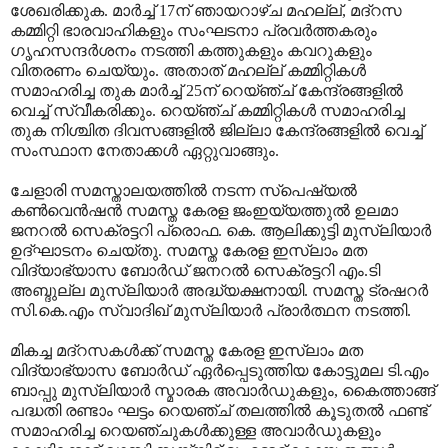
ശേഖരിക്കുക. മാര്‍ച്ച് 17ന് ഞായറാഴ്ച മഹല്ല്, മദ്‌റസ
കമ്മിറ്റി ഭാരവാഹികളും സംഘടനാ പ്രവര്‍ത്തകരും
ഗൃഹസന്ദര്‍ശനം നടത്തി കത്തുകളും കവറുകളും
വിതരണം ചെയ്യും. അതാത് മഹല്ല് കമ്മിറ്റികള്‍
സമാഹരിച്ച തുക മാര്‍ച്ച് 25ന് റെയ്ഞ്ച് കേന്ദ്രങ്ങളില്‍
വെച്ച് സ്വീകരിക്കും. റെയ്ഞ്ച് കമ്മിറ്റികള്‍ സമാഹരിച്ച
തുക നിശ്ചിത ദിവസങ്ങളില്‍ ജില്ലാ കേന്ദ്രങ്ങളില്‍ വെച്ച്
സംസ്ഥാന നേതാക്കള്‍ ഏറ്റുവാങ്ങും.
ചേളാരി സമസ്താലയത്തില്‍ നടന്ന സ്‌പെഷ്യല്‍
കണ്‍വെന്‍ഷന്‍ സമസ്ത കേരള ജംഇയ്യത്തുല്‍ ഉലമാ
ജനറല്‍ സെക്രട്ടറി പ്രൊഫ. കെ. ആലിക്കുട്ടി മുസ്‌ലിയാര്‍
ഉദ്ഘാടനം ചെയ്തു. സമസ്ത കേരള ഇസ്‌ലാം മത
വിദ്യാഭ്യാസ ബോര്‍ഡ് ജനറല്‍ സെക്രട്ടറി എം.ടി
അബ്ദുല്ല മുസ്‌ലിയാര്‍ അദ്ധ്യക്ഷനായി. സമസ്ത ട്രഷറര്‍
സി.കെ.എം സ്വാദിഖ് മുസ്‌ലിയാര്‍ പ്രാര്‍ത്ഥന നടത്തി.
മികച്ച മദ്‌റസകള്‍ക്ക് സമസ്ത കേരള ഇസ്‌ലാം മത
വിദ്യാഭ്യാസ ബോര്‍ഡ് ഏര്‍പ്പെടുത്തിയ കോട്ടുമല ടി.എം
ബാപ്പു മുസ്‌ലിയാര്‍ സ്മാരക അവാര്‍ഡുകളും, കൈത്താങ്ങ്
പദ്ധതി രണ്ടാം ഘട്ടം റെയഞ്ച് തലത്തില്‍ കൂടുതല്‍ ഫണ്ട്
സമാഹരിച്ച റെയഞ്ചുകള്‍ക്കുള്ള അവാര്‍ഡുകളും