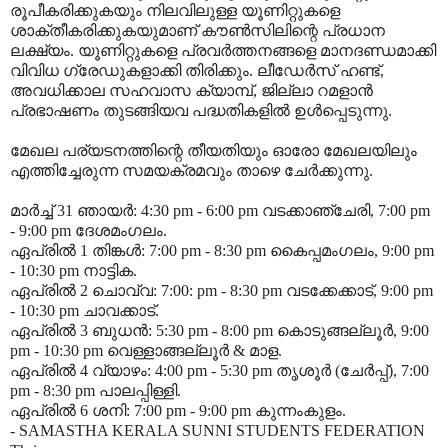
രൂപീകരിക്കുകയും നിലവിലുള്ള യൂണിറ്റുകളെ
ശാക്തീകരിക്കുകയുമാണ് കൗൺസിലിന്റെ പ്രധാന
ലക്ഷ്യം. യൂണിറ്റുകളെ പ്രവർത്തനങ്ങളെ മാനദണ്ഡമാക്കി
വിവിധ ഗ്രേഡുകളാക്കി തിരിക്കും. ലീഡേർസ് ഹണ്ട്,
അവധിക്കാല സഹവാസ ക്യാമ്പ്, ജില്ലാ റമളാൻ
പ്രഭാഷണം തുടങ്ങിയവ പദ്ധതികളിൽ ഉൾപ്പെടുന്നു.
മേഖല പര്യടനത്തിന്റെ തീയതിയും ഓരോ മേഖലയിലും
എത്തിച്ചേരുന്ന സമയക്രമവും താഴെ ചേർക്കുന്നു.
മാർച്ച് 31 ഞായർ: 4:30 pm - 6:00 pm വടക്കാഞ്ചേരി, 7:00 pm
- 9:00 pm ദേശമംഗലം.
ഏപ്രിൽ 1 തിങ്കൾ: 7:00 pm - 8:30 pm കൈപ്പമംഗലം, 9:00 pm
- 10:30 pm നാട്ടിക.
ഏപ്രിൽ 2 ചൊവ്വ: 7:00: pm - 8:30 pm വടക്കേക്കാട്, 9:00 pm
- 10:30 pm ചാവക്കാട്.
ഏപ്രിൽ 3 ബുധൻ: 5:30 pm - 8:00 pm കൊടുങ്ങല്ലൂർ, 9:00
pm - 10:30 pm വെള്ളാങ്ങല്ലൂർ & മാള.
ഏപ്രിൽ 4 വ്യാഴം: 4:00 pm - 5:30 pm തൃശൂർ (ചേർപ്പ്), 7:00
pm - 8:30 pm പാലപ്പിള്ളി.
ഏപ്രിൽ 6 ശനി: 7:00 pm - 9:00 pm കുന്നംകുളം.
- SAMASTHA KERALA SUNNI STUDENTS FEDERATION