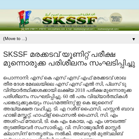
▼
SKSSF മരക്കടവ് യൂണിറ്റ് പരീക്ഷ
മുന്നൊരുക്ക പരിശീലനം സംഘടിപ്പിച്ചു
പൊന്നാനി: എസ് കെ എസ് എസ് എഫ് മരക്കടവ് ശാഖ
തീര ദേശ മേഖലയിലെ എസ് എസ് എൽ സി, പ്ലസ് ടു
വിദ്യാർത്ഥിക്കശക്കായി ലക്ഷ്യ 2018 പരീക്ഷ മുന്നൊരുക്ക
പരിശീലനം സംഘടിപ്പിച്ചു. 60 ൽ പരം വിദ്ധ്യാർത്ഥികൾ
പങ്കെടുക്കുകയും സംഗമത്തിനു് ഇ കെ ജുനൈദ്
അദ്ധ്യക്ഷത വഹിച്ചു. ടി. എ റശീദ് ഫൈസി, ഹസ്സൻ ബാവ
ഹാജി മസ്ക്കറ്റ്, ഹാഫിള് ഫൈസൽ ഫൈസി, സി. എം
അശ്റഫ് മൗലവി, ടി. കെ എം കോയ, എ. എം ശൗഖത്ത്
തുടങ്ങിയവർ സംസാരിച്ചു. വി. സിറാജുദ്ധീൻ മാസ്റ്റർ
ക്ലാസിന് നേതൃത്വം നൽകി. അബദുൽ മുത്വലിബ്