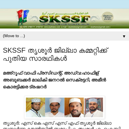
▼
SKSSF തൃശൂര്‍ ജില്ലാ കമ്മറ്റിക്ക്
പുതിയ സാരഥികള്‍
മഅ്‌റൂഫ് വാഫി പ്രസിഡന്റ്, അഡ്വ:ഹാഫിള്
അബൂബക്കര്‍ മാലികി ജനറല്‍ സെക്രട്ടറി, അമീന്‍
കൊരട്ടിക്കര ട്രഷറര്‍
തൃശൂര്‍: എസ് കെ എസ് എസ് എഫ് തൃശൂര്‍ ജില്ലാ
സമ്പൂര്‍ണ്ണ കൗണ്‍സില്‍ സമാപിച്ചു. തൃശൂര്‍ എം ഐ സി