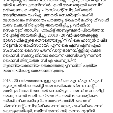
യില്‍ ചേര്‍ന്ന കൗണ്‍സില്‍ എ വി അബബൂക്കര്‍ ഖാസിമി
ഉദ്ഘാടനം ചെയ്തു. പ്രസിഡന്റ് സിദ്ധീഖ് ബദ്‌രി
അദ്ധ്യക്ഷത വഹിച്ചു. ജനറല്‍ സെക്രട്ടറി ഷഹീര്‍
ദേശമംഗലം സ്വാഗതം പറഞ്ഞു. ട്രഷറര്‍ മഹ്‌റൂഫ് വാഫി
വരവ് ചെലവ് റിപ്പോര്‍ട്ട് അവതരിപ്പിച്ചു. വര്‍ക്കിംഗ്
സെക്രട്ടറി അഡ്വ: ഹാഫിള് അബൂബക്കര്‍ പ്രവര്‍ത്തന
റിപ്പോര്‍ട്ട് അവതരിപ്പിച്ചു. 20018 - 20 വര്‍ഷത്തേക്കുളള
ഭാരവാഹികളുടെ തെരഞ്ഞെടുപ്പിന് വി കെ ഹാറൂന്‍ റഷീദ്
റിട്ടേണിംഗ് ഓഫീസറായി. എസ് കെ എസ് എസ് എഫ്
സംസ്ഥാന വൈസ് പ്രസിഡന്റ് ഓണമ്പിള്ളി മുഹമ്മദ്
ഫൈസി, സമസ്ത ജില്ലാ വൈസ് പ്രസിഡന്റ് നാസര്‍
ഫൈസി തിരുവത്ര, സി എ ഷംസുദ്ധീന്‍
തുടങ്ങിയവരടങ്ങിയ തെരഞ്ഞെടുപ്പ് സമിതി പുതിയ
ഭാരവാഹികളെ തെരഞ്ഞെടുത്തു.
2018 - 20 വര്‍ഷത്തേക്കുള്ള എസ് കെ എസ് എസ് എഫ്
തൃശൂര്‍ ജില്ലാ കമ്മിറ്റി ഭാരവാഹികള്‍: പ്രസിഡന്റ് -
മഅ്‌റൂഫ് വാഫി. ജനറല്‍ സെക്രട്ടറി - അഡ്വ: ഹാഫിള്
അബൂബക്കര്‍ മാലികി. ട്രഷറര്‍ - അമീന്‍ കൊരട്ടിക്കര.
വര്‍ക്കിംഗ് സെക്രട്ടറി - സത്താര്‍ ദാരിമി. വൈസ്
പ്രസിഡന്റ് - സിദ്ധീഖ് ഫൈസി മങ്കര, ഷഫീഖ് ഫൈസി
കൊടുങ്ങല്ലൂര്‍, നജീബ് അസ്ഹരി, സൈഫുദ്ധീന്‍