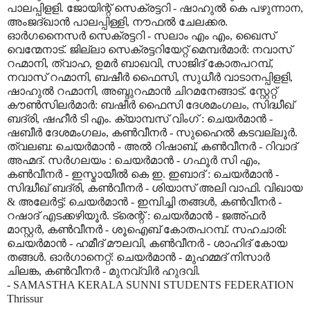
പാലപ്പിളളി. ജോയിന്റ് സെക്രട്ടറി - ഷാഹുല്‍ കെ പഴുന്നാന,
അംജദ്ഖാന്‍ പാലപ്പിള്ളി, നൗഫല്‍ ചേലക്കര.
ഓര്‍ഗനൈസര്‍ സെക്രട്ടറി - സലാം എം എം, ഖൈസ്
വെന്മേനാട്. ജില്ലാ സെക്രട്ടറിയേറ്റ് മെമ്പര്‍മാര്‍: നവാസ്
റഹ്മാനി, ത്വാഹ, ഉമര്‍ ബാഖവി, സാജിദ് കോതപറമ്പ്,
നവാസ് റഹ്മാനി, ബഷീര്‍ ഫൈസി, സുധീര്‍ വാടാനപ്പിളളി,
ഷാഹുല്‍ റഹ്മാനി, അബ്ദുറഹ്മാന്‍ ചിറമനേങ്ങാട്. സ്റ്റേറ്റ്
കൗണ്‍സിലര്‍മാര്‍: ബഷീര്‍ ഫൈസി ദേശമംഗലം, സിദ്ധീഖ്
ബദ്‌രി, ഷഹീര്‍ ടി എം. ക്യാമ്പസ് വിംഗ് : ചെയര്‍മാന്‍ -
ഷബീര്‍ ദേശമംഗലം, കണ്‍വീനര്‍ - സുഹൈല്‍ കടവല്ലൂര്‍.
ത്വലബ: ചെയര്‍മാന്‍ - അല്‍ റിഷാബ്, കണ്‍വീനര്‍ - റിവാദ്
അഹ്മദ്. സര്‍ഗലയം : ചെയര്‍മാന്‍ - ഗഫൂര്‍ സി എം,
കണ്‍വീനര്‍ - ഇസ്മായീല്‍ കെ ഇ. ഇബാദ് : ചെയര്‍മാന്‍ -
സിദ്ധീഖ് ബദ്‌രി, കണ്‍വീനര്‍ - ശിയാസ് അലി വാഫി. വിഖായ
& അലേര്‍ട്ട്: ചെയര്‍മാന്‍ - ഇമ്പിച്ചി തങ്ങള്‍, കണ്‍വീനര്‍ -
റഷാദ് എടക്കഴിയൂര്‍. ട്രെന്റ് : ചെയര്‍മാന്‍ - ജഅ്ഫര്‍
മാസ്റ്റര്‍, കണ്‍വീനര്‍ - ശൂഐബ് കോതപറമ്പ്. സഹചാരി:
ചെയര്‍മാന്‍ - ഹമീദ് മൗലവി, കണ്‍വീനര്‍ - ശാഹിദ് കോയ
തങ്ങള്‍. ഓര്‍ഗാനെറ്റ്: ചെയര്‍മാന്‍ - മുഹമ്മദ് നിസാര്‍
ചിലങ്ക, കണ്‍വീനര്‍ - മുനവ്വിര്‍ ഹുദവി.
- SAMASTHA KERALA SUNNI STUDENTS FEDERATION
Thrissur