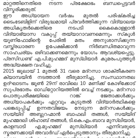
മാറ്റത്തിനെതിരെ നടന്ന പ്രക്ഷോഭം ബന്ധപ്പെട്ടവര്‍
വിസ്മരിക്കരുത്.
ഈ അധ്യായന വര്‍ഷം മുതല്‍ പരിഷ്‌കരിച്ച
ടൈംടേബിളിന് വിരുദ്ധമായി പ്രവര്‍ത്തിക്കുന്ന വിദ്യാലയ
അധികൃതര്‍ക്കെതിരെ നടപടി കൈകൊള്ളാന്‍
വിദ്യാഭ്യാസ വകുപ്പ് തയ്യാറാവണമെന്നും സ്‌കൂള്‍
യൂണിഫോമിന്റെ പേരില്‍ മതം അനുശാസിക്കുന്ന
വസ്ത്രധാരണ ഉപേക്ഷിക്കാന്‍ നിര്‍ബന്ധിതമാവുന്ന
സാഹചര്യം ഒഴിവാക്കണമെന്നും യോഗം ആവശ്യപ്പെട്ടു.
പ്രസിഡണ്ട് എ.പി.മുഹമ്മദ് മുസ്‌ലിയാര്‍ കുമരംപുത്തൂര്‍
അദ്ധ്യക്ഷത വഹിച്ചു.
2015 ജൂലായ് 1 മുതല്‍ 31 വരെ മദ്‌റസാ ശാക്തീകരണ
ക്യാമ്പയിന്‍ നടത്താന്‍ തീരുമാനിച്ചു. സംസ്ഥാനതല
ഉദ്ഘാടനം ജൂണ്‍ 29ന് രാവിലെ 10 മണിക്ക് കോഴിക്കോട്
സുപ്രഭാതം ഓഡിറ്റോറിയത്തില്‍ വെച്ച് നടക്കും. മദ്‌റസാ
പൊതുപരീക്ഷയിലെ റാങ്ക് ജേതാക്കള്‍ക്കും
അധ്യാപകര്‍ക്കും ഏറ്റവും കൂടുതല്‍ വിദ്യാര്‍ത്ഥികളെ
പങ്കെടുപ്പിച്ച് ഉന്നതവിജയം നേടുന്ന മദ്‌റസകള്‍ക്കും
സയ്യിദ് അബ്ദുറഹ്മാന്‍ ബാഫഖി തങ്ങള്‍, സയ്യിദ്
മുഹമ്മദലി ശിഹാബ് തങ്ങള്‍, ടി.കെ.എം.ബാവ മുസ്‌ലിയാര്‍,
കാളമ്പാടി എ.മുഹമ്മദ് മുസ്‌ലിയാര്‍ എന്നിവരുടെ
സ്മരണക്കായി അവാര്‍ഡ് ഏര്‍പ്പെടുത്താനും തീരുമാനിച്ചു.