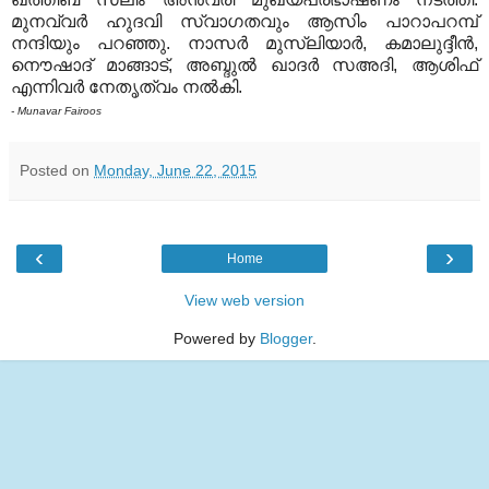
മുനവ്വര്‍ ഹുദവി സ്വാഗതവും ആസിം പാറാപറമ്പ്
നന്ദിയും പറഞ്ഞു. നാസര്‍ മുസ്ലിയാര്‍, കമാലുദ്ദീന്‍,
നൌഷാദ് മാങ്ങാട്, അബ്ദുല്‍ ഖാദര്‍ സഅദി, ആശിഫ്
എന്നിവര്‍ നേതൃത്വം നല്‍കി.
- Munavar Fairoos
Posted on
Monday, June 22, 2015
‹
›
Home
View web version
Powered by
Blogger
.