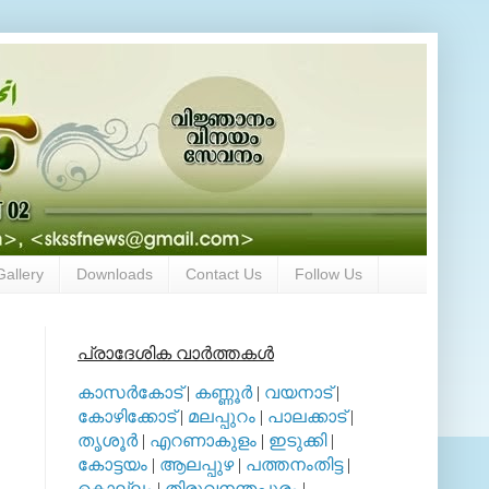
Gallery
Downloads
Contact Us
Follow Us
പ്രാദേശിക വാര്‍ത്തകള്‍
കാസര്‍കോട്
|
കണ്ണൂര്‍
|
വയനാട്
|
കോഴിക്കോട്
|
മലപ്പുറം
|
പാലക്കാട്
|
തൃശൂര്‍
|
എറണാകുളം
|
ഇടുക്കി
|
കോട്ടയം
|
ആലപ്പുഴ
|
പത്തനംതിട്ട
|
കൊല്ലം
|
തിരുവനന്തപുരം
|