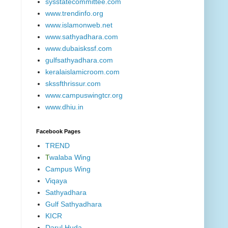
sysstatecommittee.com
www.trendinfo.org
www.islamonweb.net
www.sathyadhara.com
www.dubaiskssf.com
gulfsathyadhara.com
keralaislamicroom.com
skssfthrissur.com
www.campuswingtcr.org
www.dhiu.in
Facebook Pages
TREND
T
walaba Wing
Campus Wing
Viqaya
Sathyadhara
Gulf Sathyadhara
KICR
Darul Huda