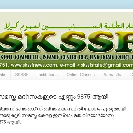
inks
SKSSF
Institutions
Online Classes
Samastha
, സമസ്ത മദ്‌റസകളുടെ എണ്ണം 9875 ആയി
ാഭ്യാസ ബോര്‍ഡ് നിര്‍വ്വാഹക സമിതി യോഗം പുതുതായി
 ഇതോടുകൂടി സമസ്ത കേരള ഇസ്‌ലാം മത വിദ്യാഭ്യാസ
875 ആയി.