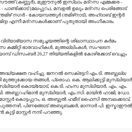
ൗത്ത് (കണ്ണൂര്‍), മുഈനുല്‍ ഇസ്‌ലാം മദ്‌റസ എമ്മക്കര -
 പാണ്ടിക്കാട് (മലപ്പുറം), മമ്പഉല്‍ ഉലൂം മദ്‌റസ പെരിങ്ങോട്
മിഴ് നഗര്‍ - കോയമ്പത്തൂര്‍ (തമിഴ്‌നാട്), അഹ്ദാബ് ഇന്റര്‍
(ജിദ്ദ) എന്നീ മദ്‌റസകള്‍ക്കാണ് പുതുതായി അംഗീകാരം
കുന്ന വിദ്യാഭ്യാസ സമുച്ചയത്തിന്റെ ശിലാസ്ഥാപന കര്‍മം
 കമ്മിറ്റി ഭാരവാഹികള്‍, മുഅല്ലിംകള്‍, സംഘടന
്പ് ഡിസംബര്‍ 26,27 തിയ്യതികളില്‍ കോഴിക്കോട് വെച്ചും
 അദ്ധ്യക്ഷത വഹിച്ചു. ജനറല്‍ സെക്രട്ടറി എം.ടി. അബ്ദുല്ല
മുത്തുക്കോയ തങ്ങള്‍, പ്രൊഫ. കെ. ആലിക്കുട്ടി മുസ്‌ലിയാര്‍
ുസ്‌ലിയാര്‍ കൊയ്യോട്, കെ.ടി. ഹംസ മുസ്‌ലിയാര്‍, എം. എം.
വി. അബ്ദുറഹിമാന്‍ മുസ്‌ലിയാര്‍, എം.സി. മായിന്‍ ഹാജി, ഡോ.
സ്റ്റര്‍ കൊട്ടപ്പുറം, ഒ. അബ്ദുല്‍ ഹമീദ് ഫൈസി അമ്പലക്കടവ്,
 പുത്തനഴി, പിണങ്ങോട് അബൂബക്കര്‍, മാന്നാര്‍ പി. ഇസ്മാഈല്
ട്ടി മാസ്റ്റര്‍ നന്ദി പറഞ്ഞു.