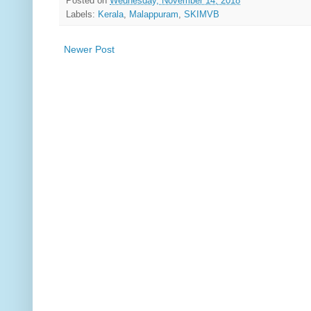
Posted on
Wednesday, November 14, 2018
Labels:
Kerala
,
Malappuram
,
SKIMVB
Newer Post