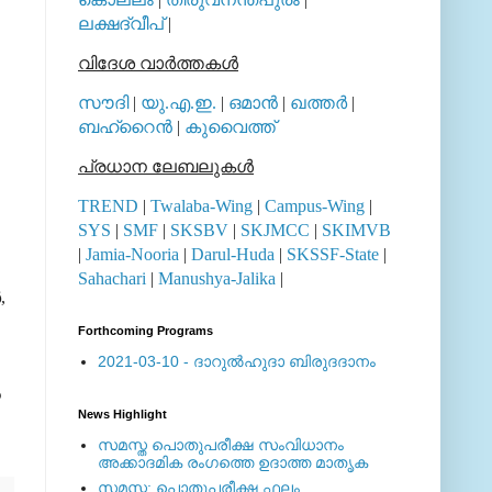
ലക്ഷദ്വീപ്
|
വിദേശ വാര്‍ത്തകള്‍
സൗദി
|
യു.എ.ഇ.
|
ഒമാന്‍
|
ഖത്തര്‍
|
ബഹ്റൈന്‍
|
കുവൈത്ത്
പ്രധാന ലേബലുകള്‍
TREND
|
Twalaba-Wing
|
Campus-Wing
|
SYS
|
SMF
|
SKSBV
|
SKJMCC
|
SKIMVB
|
Jamia-Nooria
|
Darul-Huda
|
SKSSF-State
|
Sahachari
|
Manushya-Jalika
|
,
Forthcoming Programs
2021-03-10 - ദാറുല്‍ഹുദാ ബിരുദദാനം
‍
News Highlight
സമസ്ത പൊതുപരീക്ഷ സംവിധാനം
അക്കാദമിക രംഗത്തെ ഉദാത്ത മാതൃക
സമസ്ത: പൊതുപരീക്ഷ ഫലം