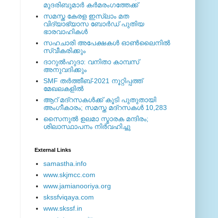
മുദരിബുമാര്‍ കര്‍മരംഗത്തേക്ക്
സമസ്ത കേരള ഇസ്ലാം മത
വിദ്യാഭ്യാസ ബോര്‍ഡ് പുതിയ
ഭാരവാഹികള്‍
സഹചാരി അപേക്ഷകൾ ഓൺലൈനിൽ
സ്വീകരിക്കും
ദാറുല്‍ഹുദാ: വനിതാ കാമ്പസ്
അനുവദിക്കും
SMF തര്‍ത്തീബ്-2021 നൂറ്റിപ്പത്ത്
മേഖലകളില്‍
ആറ് മദ്റസകള്‍ക്ക് കൂടി പുതുതായി
അംഗീകാരം; സമസ്ത മദ്റസകള്‍ 10,283
സൈനുല്‍ ഉലമാ സ്മാരക മന്ദിരം;
ശിലാസ്ഥാപനം നിര്‍വഹിച്ചു
External ‎Links
samastha.info
www.skjmcc.com
www.jamianooriya.org
skssfviqaya.com
www.skssf.in