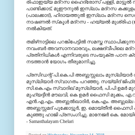
രിഫാഇയ്യ മദ്‌റസ ഹൈദ്രോസ് പള്ളി, മാട്ടൂല്‍ സ
പാണ്ടിക്കാട്, മുഈനുല്‍ ഇസ്‌ലാം മദ്‌റസ കക്കുളം -
(പാലക്കാട്), ഹിദായത്തുല്‍ ഇസ്‌ലാം മദ്‌റസ സെന്ത
നാഷണല്‍ സ്‌കൂള്‍ മദ്‌റസ - ഹയ്യല്‍ മുശ്‌രിഫ 
നല്‍കിയത്.
തമിഴ്‌നാട്ടിലെ പറങ്കിപേട്ടില്‍ സമസ്ത സ്ഥാപിക്
നവംബര്‍ അവസാനവാരവും, ലക്ഷദ്വീപിലെ മദ്‌റസ
പ്രതിനിധികള്‍ എന്നിവരുടെ സംയുക്ത പഠന ക്യാമ
നടത്താന്‍ യോഗം തീരുമാനിച്ചു.
പ്രസിഡന്റ് പി.കെ.പി അബ്ദുസ്സലാം മുസ്‌ലിയാര്‍
മുസ്‌ലിയാര്‍ സ്വാഗതം പറഞ്ഞു. സയ്യിദ് ജിഫ്‌രി 
സി.കെ.എം സ്വാദിഖ് മുസ്‌ലിയാര്‍, പി.പി ഉമര്‍ മ
മുഹ്‌യദ്ദീന്‍ മൗലവി, കെ ഉമര്‍ ഫൈസി മുക്കം, എ.
എന്‍.എ.എം. അബ്ദുല്‍ഖാദിര്‍, കെ.എം. അബ്ദുല്ല മാ
അബ്ദുസ്സമദ് പൂക്കോട്ടൂര്‍, ഇ. മൊയ്തീന്‍ ഫൈസി
കുഞ്ഞു ഹാജി പ്രസംഗിച്ചു. മാനേജര്‍ കെ. മോയിന്‍ കു
- Samasthalayam Chelari