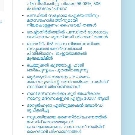
പ്രസിദ്ധീകരിച്ചു. വിജയം 96.08%, 506
പേര്‍ക്ക് ടോപ് പ്ലസ്.
പണ്ഡിതര്‍ സമുദായ ഐക്യത്തിനും
മതസൗഹാര്‍ദത്തിനുമായി
t
നിലകൊള്ളണം: ഹൈദരലി തങ്ങള്‍
രാഷ്ട്രനിര്‍മിതയില്‍ പണ്ഡിതര്‍ ഭാഗധേയം
വഹിക്കണം: മുനവ്വറലി ശിഹാബ് തങ്ങള്‍
ലക്ഷദ്വീപില്‍ മാംസ നിരോധനനിയമം
നടപ്പാക്കല്‍ കേന്ദ്രസര്‍ക്കാര്‍
പിന്തിരിയണം: ജംഇയ്യത്തുല്‍
മുഅല്ലിമീന്‍
ചെമ്മുക്കന്‍ കുഞ്ഞാപ്പു ഹാജി
ഓര്‍മപുസ്തകം പുറത്തിറങ്ങുന്നു
ഖുര്‍ആനിക സന്ദേശ പ്രചരണം
കാലഘട്ടത്തിന്റെ അനിവാര്യത: സയ്യിദ്
സാദിഖലി ശിഹാബ് തങ്ങള്‍
നാല് മദ്‌റസകള്‍ക്കു കൂടി അംഗീകാരം;
സമസ്ത മദ്‌റസകളുടെ എണ്ണം 10287 ആയി
ദാറുല്‍ഹുദാ എജ്യുക്കേഷന്‍ ബോര്‍ഡ്
രൂപീകരിച്ചു
സുധാര്യമായ ഭരണനിര്‍വ്വഹണത്തില്‍
മഹല്ല് ജമാഅത്തുകള്‍
ജാഗരൂകരാകണം: പാണക്കാട് സയ്യിദ്
ഹൈദറലി ശിഹാബ് തങ്ങള്‍