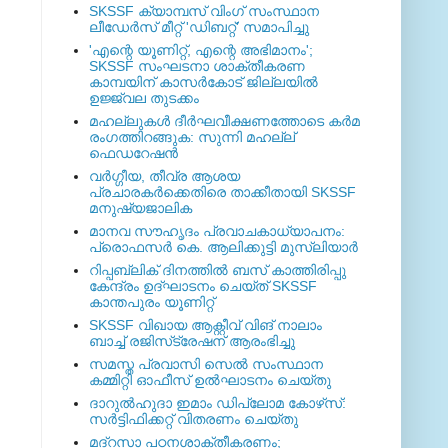
SKSSF ക്യാമ്പസ് വിംഗ് സംസ്ഥാന
ലീഡേർസ് മീറ്റ് 'ഡിബറ്റ്' സമാപിച്ചു
'എന്റെ യൂണിറ്റ്, എന്റെ അഭിമാനം';
SKSSF സംഘടനാ ശാക്തീകരണ
കാമ്പയിന് കാസര്‍കോട് ജില്ലയില്‍
ഉജ്ജ്വല തുടക്കം
മഹല്ലുകള്‍ ദീര്‍ഘവീക്ഷണത്തോടെ കര്‍മ
രംഗത്തിറങ്ങുക: സുന്നി മഹല്ല്
ഫെഡറേഷന്‍
വര്‍ഗ്ഗീയ, തീവ്ര ആശയ
പ്രചാരകര്‍ക്കെതിരെ താക്കീതായി SKSSF
മനുഷ്യജാലിക
മാനവ സൗഹൃദം പ്രവാചകാധ്യാപനം:
പ്രൊഫസർ കെ. ആലിക്കുട്ടി മുസ്ലിയാർ
റിപ്പബ്ലിക് ദിനത്തില്‍ ബസ് കാത്തിരിപ്പു
കേന്ദ്രം ഉദ്ഘാടനം ചെയ്ത്‌ SKSSF
കാന്തപുരം യൂണിറ്റ്
SKSSF വിഖായ ആക്റ്റീവ് വിങ് നാലാം
ബാച്ച് രജിസ്‌ട്രേഷന് ആരംഭിച്ചു
സമസ്ത പ്രവാസി സെല്‍ സംസ്ഥാന
കമ്മിറ്റി ഓഫീസ് ഉല്‍ഘാടനം ചെയ്തു
ദാറുല്‍ഹുദാ ഇമാം ഡിപ്ലോമ കോഴ്‌സ്:
സര്‍ട്ടിഫിക്കറ്റ് വിതരണം ചെയ്തു
മദ്‌റസാ പഠനശാക്തീകരണം;