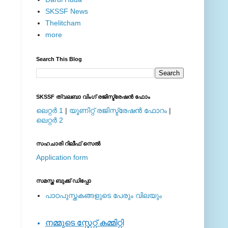
SKSSF News
Thelitcham
more
Search This Blog
SKSSF ത്വലബാ വിംഗ് രജിസ്ട്രേഷന്‍ ഫോം
ലെറ്റര്‍ 1
|
യൂണിറ്റ് രജിസ്ട്രേഷന്‍ ഫോറം
|
ലെറ്റര്‍ 2
സഹചാരി റിലീഫ് സെല്‍
Application form
സമസ്ത ബുക്ക് ഡിപ്പോ
പാഠപുസ്തകങ്ങളുടെ പേരും വിലയും
നമ്മുടെ സ്റ്റേറ്റ് കമ്മിറ്റി