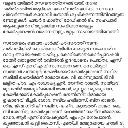
വളണ്ടിയര്‍മാര്‍ സേവനത്തിനറങ്ങിയത്. നഗര
ചരിത്രത്തില്‍ ആദ്യമായാണ് ഇത്രയധികം സന്നദ്ധ
പ്രവര്‍ത്തകര്‍ കനോലി കനാല്‍ ശുചീകരണത്തിനിറങ്ങുത്.
ബോട്ടുകള്‍, ഫയര്‍ ഫോഴ്‌സ്, മേഡിക്കല്‍ ടീം, സഹചാരി
ആംബുലന്‍സ് തുടങ്ങിയ സംവിധാനങ്ങളും
കോര്‍പ്പറേഷന്‍ വാഹനങ്ങളും മറ്റും സഹായത്തിനെത്തി.
സരോവരം ബയോ പാര്‍ക്ക് പരിസരത്ത് നടന്ന
പരിപാടിയില്‍ കോഴിക്കോട് ജില്ല കലക്ടര്‍ സാംബ ശിവ
റാവു അധ്യക്ഷത വഹിച്ചു. കോഴിക്കോട് കോര്‍പ്പറേഷന്‍
മേയര്‍ തോട്ടത്തില്‍ രവീന്ദ്രന്‍ ഉദ്ഘാടനം ചെയ്തു. എസ്
കെ എസ് എസ് എഫ് സംസ്ഥാന ജന. സെക്രട്ടറി
സത്താര്‍ പന്തലൂര്‍, കോഴിക്കോട് കോര്‍പ്പറേഷന്‍ സ്ഥിരം
സമിതി ചെയര്‍മാന്‍ മാരായ കെ. വി. ബാബുരാജ്, ടി വി
ലളിത പ്രഭ, എം രാധാകൃഷ്ണന്‍, അനിത രാജന്‍, സയ്യദ്
മുബഷിര്‍ ജമലുല്ലൈലി തങ്ങള്‍, മുസ്തഫ മുണ്ടുപാറ,
കോഴിക്കോട് കോര്‍പ്പറേഷന്‍ കൗണ്‍സിലര്‍മാരായ
ഉഷാദേവി ടീച്ചര്‍, ശോഭ, നവ്യ ഹരിദാസ്, ബീന രാജന്‍,
ശീജ, ജിഷ ഗിരീഷ്, സലീന, ഷഹീദ, കറ്റാടത്ത് ഹാജറ, കെ.
സി ശോഭിത, കോര്‍പ്പറേഷന്‍ ഹെല്‍ത്ത് ഓഫീസര്‍മാരായ
ഡോ. ആര്‍ എസ് ഗോപകുമാര്‍, എം എം ഗോപാലന്‍,
കുഞ്ഞാലന്‍ കുട്ടി ഫൈസി, എഞ്ചി. മാമുക്കോയ ഹാജി, ടി.