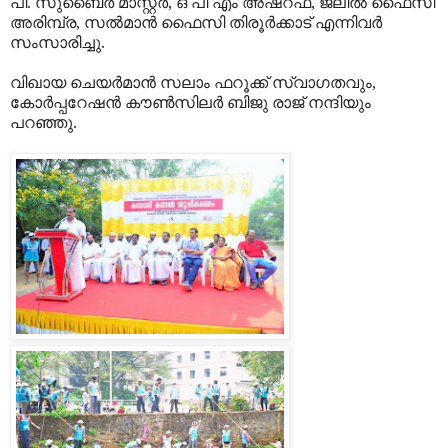
പി. സുബൈര്‍ മാസ്റ്റര്‍, ഒ പി എം അഷ്‌റഫ്, ജലീല്‍ ഫൈസി
അരിമ്പ്ര, സല്‍മാന്‍ ഫൈസി തിരൂര്‍ക്കാട് എന്നിവര്‍
സംസാരിച്ചു.
വിഖായ ചെയര്‍മാന്‍ സലാം ഫറൂക്ക് സ്വാഗതവും,
കോര്‍പ്പറേഷന്‍ കൗണ്‍സിലര്‍ ബിജു രാജ് നന്ദിയും
പറഞ്ഞു.