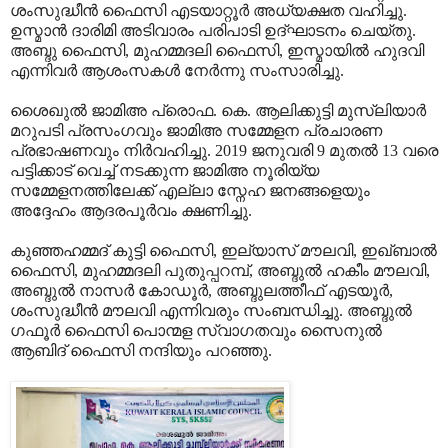
ശംസുദ്ധീൻ ഫൈസി എടയാറ്റൂർ അധ്യക്ഷത വഹിച്ചു.
ഉസ്മാൻ ദാരിമി അടിവാരം പരിപാടി ഉദ്ഘാടനം ചെയ്തു.
അബ്ദു ഫൈസി, മുഹമ്മദലി ഫൈസി, ഇസ്മായിൽ ഹുദവി
എന്നിവർ ആശംസകൾ നേർന്നു സംസാരിച്ചു.
ശൈഖുൽ ജാമിഅ പ്രൊഫ. കെ. ആലിക്കുട്ടി മുസ്ലിയാർ
മറുപടി പ്രസംഗവും ജാമിഅ സമ്മേളന പ്രചാരണ
പ്രഭാഷണവും നിർവഹിച്ചു. 2019 ജനുവരി 9 മുതൽ 13 വരെ
പട്ടിക്കാട് വെച്ച് നടക്കുന്ന ജാമിഅ നൂരിയ്യ
സമ്മേളനത്തിലേക്ക്‌ എല്ലാ സ്നേഹ ജനങ്ങളെയും
അദ്ദേഹം ആദരപൂർവം ക്ഷണിച്ചു.
കുഞ്ഞഹമ്മദ് കുട്ടി ഫൈസി, ഇല്യാസ് മൗലവി, ഇഖ്‌ബാൽ
ഫൈസി, മുഹമ്മദലി പുതുപ്പറമ്പ്, അബ്ദുൽ ഹകീം മൗലവി,
അബ്ദുൽ നാസർ കോഡൂർ, അബ്ദുലത്തീഫ് എടയൂർ,
ശംസുദ്ധീൻ മൗലവി എന്നിവരും സംബന്ധിച്ചു. അബ്ദുൽ
ഗഫൂർ ഫൈസി പൊന്മള സ്വാഗതവും സൈനുൽ
ആബിദ് ഫൈസി നന്ദിയും പറഞ്ഞു.