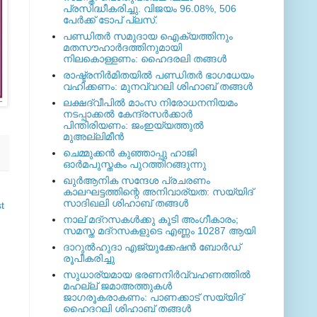
പ്രസിദ്ധീകരിച്ചു. വിജയം 96.08%, 506
പേര്‍ക്ക് ടോപ് പ്ലസ്.
പണ്ഡിതര്‍ സമുദായ ഐക്യത്തിനും
മതസൗഹാര്‍ദത്തിനുമായി
നിലകൊള്ളണം: ഹൈദരലി തങ്ങള്‍
രാഷ്ട്രനിര്‍മിതയില്‍ പണ്ഡിതര്‍ ഭാഗധേയം
വഹിക്കണം: മുനവ്വറലി ശിഹാബ് തങ്ങള്‍
ലക്ഷദ്വീപില്‍ മാംസ നിരോധനനിയമം
നടപ്പാക്കല്‍ കേന്ദ്രസര്‍ക്കാര്‍
പിന്തിരിയണം: ജംഇയ്യത്തുല്‍
മുഅല്ലിമീന്‍
ചെമ്മുക്കന്‍ കുഞ്ഞാപ്പു ഹാജി
ഓര്‍മപുസ്തകം പുറത്തിറങ്ങുന്നു
ഖുര്‍ആനിക സന്ദേശ പ്രചരണം
കാലഘട്ടത്തിന്റെ അനിവാര്യത: സയ്യിദ്
സാദിഖലി ശിഹാബ് തങ്ങള്‍
t
നാല് മദ്‌റസകള്‍ക്കു കൂടി അംഗീകാരം;
സമസ്ത മദ്‌റസകളുടെ എണ്ണം 10287 ആയി
ദാറുല്‍ഹുദാ എജ്യുക്കേഷന്‍ ബോര്‍ഡ്
രൂപീകരിച്ചു
സുധാര്യമായ ഭരണനിര്‍വ്വഹണത്തില്‍
മഹല്ല് ജമാഅത്തുകള്‍
ജാഗരൂകരാകണം: പാണക്കാട് സയ്യിദ്
ഹൈദറലി ശിഹാബ് തങ്ങള്‍