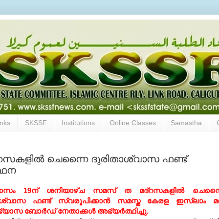
inks
SKSSF
Institutions
Online Classes
Samastha
സകളില്‍ ചെന്നെെ ദുരിതാശ്വാസ ഫണ്ട്
ത്ഥന
സം 19ന് ശനിയാഴ്ച സമസ് ത മദ്റസകളില്‍ ചെന്ന
ാശ്വാസ ഫണ്ട് സ്വരൂപിക്കാന്‍ സമസ്ത കേരള ഇസ്ലാം 
്യാസ ബോര്‍ഡ് നേതാക്കള്‍ അഭ്യര്‍ത്ഥിച്ചു.