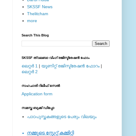
SKSSF News
Thelitcham
more
Search This Blog
SKSSF ത്വലബാ വിംഗ് രജിസ്ട്രേഷന്‍ ഫോം
ലെറ്റര്‍ 1
|
യൂണിറ്റ് രജിസ്ട്രേഷന്‍ ഫോറം
|
ലെറ്റര്‍ 2
സഹചാരി റിലീഫ് സെല്‍
Application form
സമസ്ത ബുക്ക് ഡിപ്പോ
പാഠപുസ്തകങ്ങളുടെ പേരും വിലയും
നമ്മുടെ സ്റ്റേറ്റ് കമ്മിറ്റി