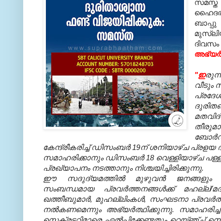
സമസ്ത
ഹൈദരല
ബാപ്പ
മുസ്‌ല
ദിവസം (
അഭ്യര്
"ഇ
രുന്
വീടും 
പ്രദേശ
ദുരിതബ
മതവിദ
തീരുമാനി
ബോര്‍ഡ
കേന്ദ്രീകരിച്ച് ഡിസംബര്‍ 19ന് ശനിയാഴ്ച പ്രളയ
സമാഹരിക്കാനും ഡിസംബര്‍ 18 വെള്ളിയാഴ്ച പള്ളിക
പ്രഖ്യാപനം നടത്താനും നിശ്ചയിച്ചിരിക്കുന്നു.
ഈ സദുദ്യമത്തില്‍ മുഴുവന്‍ ജനങ്ങളും 
സംബന്ധമായ പ്രവര്‍ത്തനങ്ങള്‍ക്ക് മഹല്ല്/മദ
ഖത്തീബുമാര്‍, മുഹല്ലിംകള്‍, സംഘടനാ പ്രവര്‍
നല്‍കണമെന്നും അഭ്യര്‍ത്ഥിക്കുന്നു. സമാഹരി
സെക്രട്ടറിമാരെ ഏല്‍പ്പിക്കേണ്ടതും റെയ്ഞ്ച് സെ