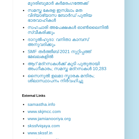
മുദരിബുമാര്‍ കര്‍മരംഗത്തേക്ക്
സമസ്ത കേരള ഇസ്ലാം മത
വിദ്യാഭ്യാസ ബോര്‍ഡ് പുതിയ
ഭാരവാഹികള്‍
സഹചാരി അപേക്ഷകൾ ഓൺലൈനിൽ
സ്വീകരിക്കും
ദാറുല്‍ഹുദാ: വനിതാ കാമ്പസ്
അനുവദിക്കും
SMF തര്‍ത്തീബ്-2021 നൂറ്റിപ്പത്ത്
മേഖലകളില്‍
ആറ് മദ്റസകള്‍ക്ക് കൂടി പുതുതായി
അംഗീകാരം; സമസ്ത മദ്റസകള്‍ 10,283
സൈനുല്‍ ഉലമാ സ്മാരക മന്ദിരം;
ശിലാസ്ഥാപനം നിര്‍വഹിച്ചു
External ‎Links
samastha.info
www.skjmcc.com
www.jamianooriya.org
skssfviqaya.com
www.skssf.in