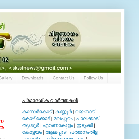
Gallery
Downloads
Contact Us
Follow Us
പ്രാദേശിക വാര്‍ത്തകള്‍
കാസര്‍കോട്
|
കണ്ണൂര്‍
|
വയനാട്
|
കോഴിക്കോട്
|
മലപ്പുറം
|
പാലക്കാട്
|
െെ
തൃശൂര്‍
|
എറണാകുളം
|
ഇടുക്കി
|
മത
കോട്ടയം
|
ആലപ്പുഴ
|
പത്തനംതിട്ട
|
കൊല്ലം
|
തിരുവനന്തപുരം
|