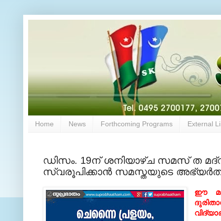
Home
News
Forthcoming Programs
External L
ഡിസം. 19ന് ശനിയാഴ്ച സമസ് ത മദ്റ
സ്വരൂപിക്കാന്‍ സമസ്തയുടെ അഭ്യര്‍
ഈ മാ
ദുരിത
വിദ്യാഭ