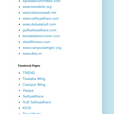
sysstatecommittee.com
www.trendinfo.org
www.islamonweb.net
www.sathyadhara.com
www.dubaiskssf.com
gulfsathyadhara.com
keralaislamicroom.com
skssfthrissur.com
www.campuswingtcr.org
www.dhiu.in
Facebook Pages
TREND
T
walaba Wing
Campus Wing
Viqaya
Sathyadhara
Gulf Sathyadhara
KICR
Darul Huda