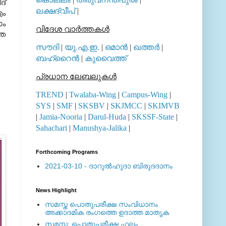
ദ്
ലക്ഷദ്വീപ്
|
എം
ാം
വിദേശ വാര്‍ത്തകള്‍
്ഞ
.
സൗദി
|
യു.എ.ഇ.
|
ഒമാന്‍
|
ഖത്തര്‍
|
ബഹ്റൈന്‍
|
കുവൈത്ത്
പ്രധാന ലേബലുകള്‍
TREND
|
Twalaba-Wing
|
Campus-Wing
|
SYS
|
SMF
|
SKSBV
|
SKJMCC
|
SKIMVB
|
Jamia-Nooria
|
Darul-Huda
|
SKSSF-State
|
Sahachari
|
Manushya-Jalika
|
Forthcoming Programs
2021-03-10 - ദാറുല്‍ഹുദാ ബിരുദദാനം
News Highlight
സമസ്ത പൊതുപരീക്ഷ സംവിധാനം
അക്കാദമിക രംഗത്തെ ഉദാത്ത മാതൃക
സമസ്ത: പൊതുപരീക്ഷ ഫലം