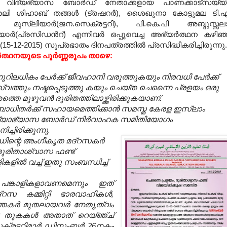
 വിദ്യഭ്യാസ ബോര്‍ഡ് നേതാക്കളായ പാണക്കാട്സയ്യി
ി ശിഹാബ് തങ്ങള്‍ (ട്രഷറര്‍), ശൈഖുനാ കോട്ടുമല ടി.
ു മുസ്‌ലിയാര്‍(ജന.സെക്രട്ടറി), പി.കെ.പി അബ്ദുസ്സല
ിയാര്‍(പ്രസിഡന്‍റ്) എന്നിവര്‍ ഒപ്പുവെച്ച അഭ്യര്‍ത്ഥന കഴിഞ
15-12-2015) സുപ്രഭാതം ദിനപത്രത്തില്‍ പ്രസിദ്ധീകരിച്ചിരുന്നു
‍ത്ഥനയുടെ പൂര്‍ണ്ണരൂപം താഴെ:
നൂറിലധികം പേര്‍ക്ക് ജീവഹാനി വരുത്തുകയും നിരവധി പേര്‍ക്ക്
സ്വത്തും നഷ്ടപ്പെടുത്തു കയും ചെയ്ത ചെന്നൈ പ്രളയം ഒരു
ത്തെ മുഴുവന്‍ ദുരിതത്തിലാഴ്ത്തിരിക്കുകയാണ്.
ാധിതര്‍ക്ക് സഹായമെത്തിക്കാന്‍ സമസ്ത കേരള ഇസ്‌ലാം
്യാഭ്യാസ ബോര്‍ഡ് നിര്‍വാഹക സമിതിയോഗം
ച്ചിരിക്കുന്നു.
ിന്റെ അംഗീകൃത മദ്‌റസകര്‍
 ദുരിതാശ്വാസ ഫണ്ട്
ളില്‍ വച്ച് ഇതു സംബന്ധിച്ച്
പങ്കാളികളാവണമെന്നും ഇത്
്‌റസ കമ്മിറ്റി ഭാരവാഹികള്‍,
ത്തകര്‍ മുതലായവര്‍ നേതൃത്വം
ച്ച തുകകള്‍ അതാത് റെയ്ഞ്ച്
ക്രട്ടറിമാര്‍ ഡിസംബര്‍ 26നകം