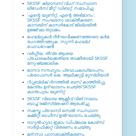
SKSSF ക്യാമ്പസ് വിംഗ് സംസ്ഥാന
ലീഡേർസ് മീറ്റ് 'ഡിബറ്റ്' സമാപിച്ചു
'എന്റെ യൂണിറ്റ്, എന്റെ അഭിമാനം';
SKSSF സംഘടനാ ശാക്തീകരണ
കാമ്പയിന് കാസര്‍കോട് ജില്ലയില്‍
ഉജ്ജ്വല തുടക്കം
മഹല്ലുകള്‍ ദീര്‍ഘവീക്ഷണത്തോടെ കര്‍മ
രംഗത്തിറങ്ങുക: സുന്നി മഹല്ല്
ഫെഡറേഷന്‍
വര്‍ഗ്ഗീയ, തീവ്ര ആശയ
പ്രചാരകര്‍ക്കെതിരെ താക്കീതായി SKSSF
മനുഷ്യജാലിക
മാനവ സൗഹൃദം പ്രവാചകാധ്യാപനം:
പ്രൊഫസർ കെ. ആലിക്കുട്ടി മുസ്ലിയാർ
റിപ്പബ്ലിക് ദിനത്തില്‍ ബസ് കാത്തിരിപ്പു
കേന്ദ്രം ഉദ്ഘാടനം ചെയ്ത്‌ SKSSF
കാന്തപുരം യൂണിറ്റ്
SKSSF വിഖായ ആക്റ്റീവ് വിങ് നാലാം
ബാച്ച് രജിസ്‌ട്രേഷന് ആരംഭിച്ചു
സമസ്ത പ്രവാസി സെല്‍ സംസ്ഥാന
കമ്മിറ്റി ഓഫീസ് ഉല്‍ഘാടനം ചെയ്തു
ദാറുല്‍ഹുദാ ഇമാം ഡിപ്ലോമ കോഴ്‌സ്:
സര്‍ട്ടിഫിക്കറ്റ് വിതരണം ചെയ്തു
മദ്‌റസാ പഠനശാക്തീകരണം;