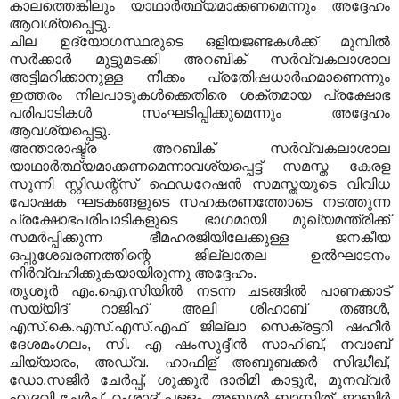
കാലത്തെങ്കിലും യാഥാര്‍ത്ഥ്യമാക്കണമെന്നും അദ്ദേഹം
ആവശ്യപ്പെട്ടു.
ചില ഉദ്യോഗസ്ഥരുടെ ഒളിയജണ്ടകള്‍ക്ക് മുമ്പില്‍
സര്‍ക്കാര്‍ മുട്ടുമടക്കി അറബിക് സര്‍വ്വകലാശാല
അട്ടിമറിക്കാനുള്ള നീക്കം പ്രതിേഷധാര്‍ഹമാണെന്നും
ഇത്തരം നിലപാടുകള്‍ക്കെതിരെ ശക്തമായ പ്രക്ഷോഭ
പരിപാടികള്‍ സംഘടിപ്പിക്കുമെന്നും അദ്ദേഹം
ആവശ്യപ്പെട്ടു.
അന്താരാഷ്ട്ര അറബിക് സര്‍വ്വകലാശാല
യാഥാര്‍ത്ഥ്യമാക്കണമെന്നാവശ്യപ്പെട്ട് സമസ്ത കേരള
സുന്നി സ്റ്റിഡന്റ്‌സ് ഫെഡറേഷന്‍ സമസ്തയുടെ വിവിധ
പോഷക ഘടകങ്ങളുടെ സഹകരണത്തോടെ നടത്തുന്ന
പ്രക്ഷോഭപരിപാടികളുടെ ഭാഗമായി മുഖ്യമന്ത്രിക്ക്
സമര്‍പ്പിക്കുന്ന ഭീമഹരജിയിലേക്കുള്ള ജനകീയ
ഒപ്പുശേഖരണത്തിന്റെ ജില്ലാതല ഉല്‍ഘാടനം
നിര്‍വ്വഹിക്കുകയായിരുന്നു അദ്ദേഹം.
തൃശൂര്‍ എം.ഐ.സിയില്‍ നടന്ന ചടങ്ങില്‍ പാണക്കാട്
സയ്യിദ് റാജിഹ് അലി ശിഹാബ് തങ്ങള്‍,
എസ്.കെ.എസ്.എസ്.എഫ് ജില്ലാ സെക്രട്ടറി ഷഹീര്‍
ദേശമംഗലം, സി. എ ഷംസുദ്ദീന്‍ സാഹിബ്, നവാബ്
ചിയ്യാരം, അഡ്വ. ഹാഫിള് അബൂബക്കര്‍ സിദ്ധീഖ്,
ഡോ.സജീര്‍ ചേര്‍പ്പ്, ശൂക്കൂര്‍ ദാരിമി കാട്ടൂര്‍, മുനവ്വര്‍
ഹുദവി ചേര്‍പ്പ്, റംശാദ് പള്ളം, അബ്ദുല്‍ ബാസിത്, ജാബിര്‍