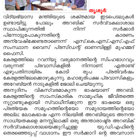
തൃശൂര്‍:
വിദ്യഭ്യാസ മന്ത്രിയുടെ ശക്തമായ ഇടപെടലുകള്‍
ഉണ്ടായിട്ടു പോലും അറബിക് സര്‍വ്വകലാശാല
സ്ഥാപിക്കുന്നതില്‍ നിന്ന് സര്‍ക്കാര്‍
പിന്നോട്ടുപോകുന്നതിന്റെ കാരണം
അന്വേഷിക്കേണ്ടതാണെന്ന് എസ്.കെ.എസ്.എസ്.എഫ്
സംസ്ഥാന വൈസ് പ്രസിഡന്റ് ഓണമ്പിള്ളി മുഹമ്മദ്
ഫൈസി.
കേരളത്തിലെ റവന്യൂ വരുമാനത്തിന്റെ സിംഹഭാഗവും
വരുന്നത് പ്രവാസികളില്‍ നിന്നാണ്. ഏതാണ്ട്
എഴുപതിനായിരം കോടി രൂപ പ്രതിവര്‍ഷം
കേരളത്തിലേക്കൊഴുകുന്നു. മഹാഭൂരിപക്ഷ പ്രവാസികളും
അറേബ്യന്‍ നാടുകളില്‍ ജോലി ചെയ്യുന്നു.
അനുദിനം വികസ്വരമാകുന്ന ഭാഷയാണ് അറബി.
കേരളത്തിന്റെ സാംസ്‌കാരിക സാമൂഹിക ജീവിതത്തെ
നൂറ്റാണ്ടുകളായി സ്വാധീനിക്കുന്ന ഈ ഭാഷയെ ഒരു
പ്രത്യേക സമൂഹത്തിന്റെയോ സമുദായത്തിന്റെയോ
അല്ല; ലോകഭാഷ എന്ന നിലയില്‍ അറബിയുടെ അനന്ത
സാധ്യതകളെ മനസ്സിലാക്കി ഒരു അന്താരാഷ്ട്ര അറബിക്
സര്‍വ്വകലാശാലയെക്കുറിച്ചുള്ള യു.ഡി.എഫിന്റെ
തെരഞ്ഞെടുപ്പ് വാഗ്ദാനം ഈ സര്‍ക്കാറി ന്റെ അവസാന