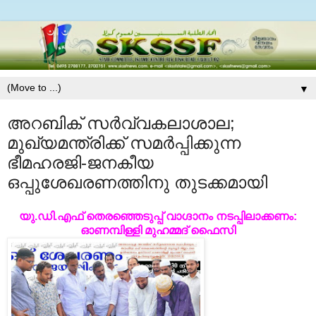
▼
അറബിക് സര്‍വ്വകലാശാല;
മുഖ്യമന്ത്രിക്ക് സമര്‍പ്പിക്കുന്ന
ഭീമഹരജി-ജനകീയ
ഒപ്പുശേഖരണത്തിനു തുടക്കമായി
യു.ഡി.എഫ് തെരഞ്ഞെടുപ്പ് വാഗ്ദാനം നടപ്പിലാക്കണം:
ഓണമ്പിള്ളി മുഹമ്മദ് ഫൈസി